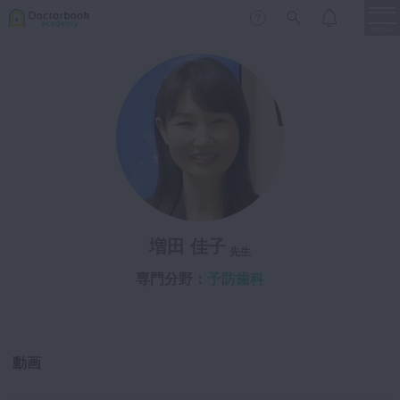
menu
保存修復
新着
新規登録
ログイン
歯内療法
歯周治療
LIVE
特集
DBラーニング
歯冠補綴
審美歯科
増田 佳子
有床義歯
先生
臨床知見録
小児歯科
専門分野：
予防歯科
歯科矯正
口腔外科・歯科麻酔
LIFE STYLE
コラム
セミナー
動画
インプラント
デジタル・歯科技工