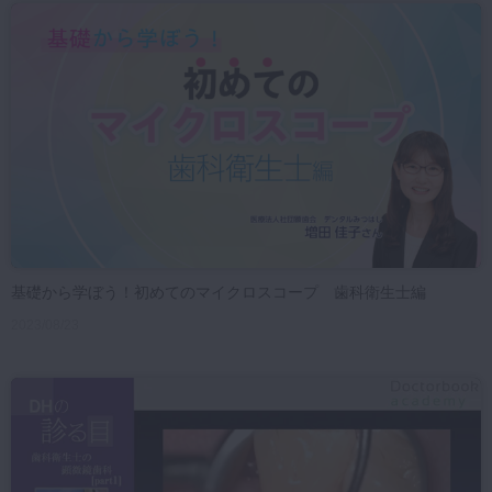
マイクロ・レーザー
予防歯科
咬合機能
診査・診断
訪問歯科・高齢者歯科
基礎医学
医院経営・開業
基礎から学ぼう！初めてのマイクロスコープ 歯科衛生士編
2023/08/23