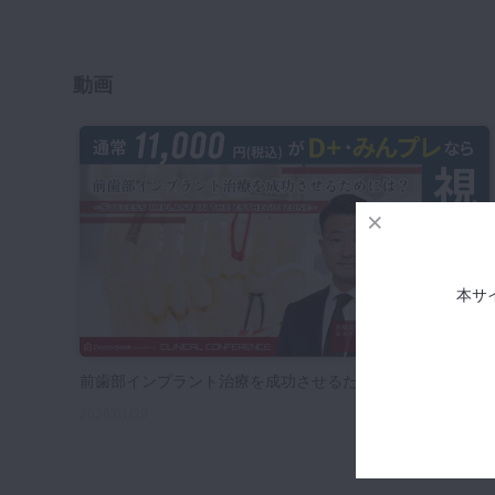
咬合機能
診査・診断
訪問歯科・高齢者歯科
動画
基礎医学
医院経営・開業
本サ
前歯部インプラント治療を成功させるためには？
2026/01/20