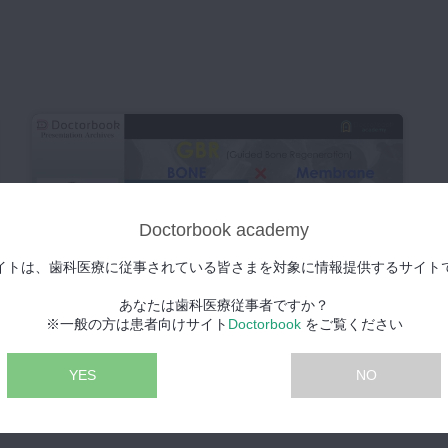
Doctorbook academy
イトは、歯科医療に従事されている皆さまを対象に情報提供するサイト
あなたは歯科医療従事者ですか？
※一般の方は患者向けサイト
Doctorbook
をご覧ください
新骨補填材サイトランスグラニュールを使用し、骨造成を
行なったインプラント症例
YES
NO
2019/05/07