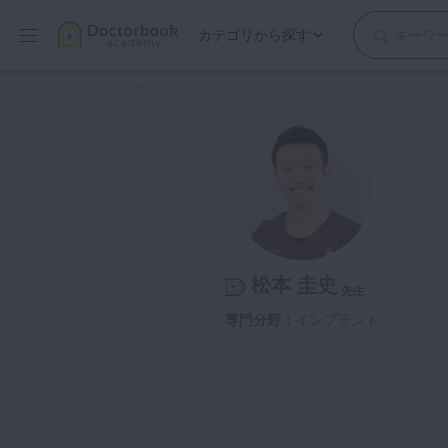
カテゴリから探す
保存修復
Doctorbook academy
>
講師一覧
>
インプラントが専門の先生一覧
>
松本 圭史
歯内療法
歯周治療
歯冠補綴
審美歯科
有床義歯
小児歯科
松本 圭史
歯科矯正
先生
口腔外科・歯科麻酔
専門分野：
インプラント
インプラント
デジタル・歯科技工
マイクロ・レーザー
予防歯科