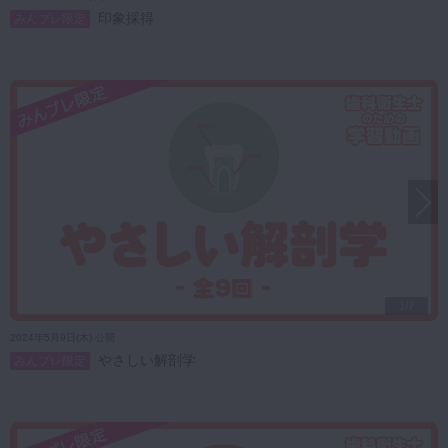
印象採得
みんプレ限定
1/7
2024年5月9日(木) 公開
やさしい解剖学
みんプレ限定