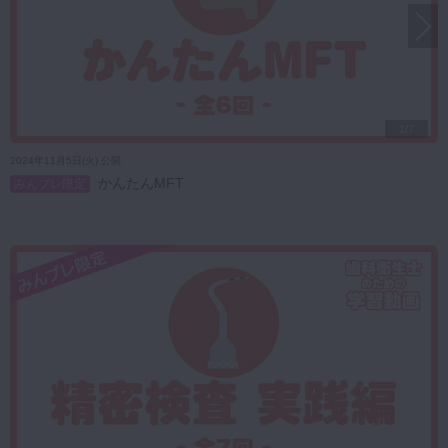
1/7
2024年11月5日(火) 公開
かんたんMFT
みんプレ限定