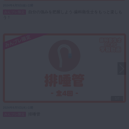
2024年4月5日(金) 公開
自分の強みを把握しよう-歯科衛生士をもっと楽しも
みんプレ限定
う！
1/7
2024年6月5日(水) 公開
排唾管
みんプレ限定