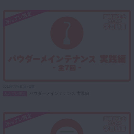
2025年7月4日(金) 公開
パウダーメインテナンス 実践編
みんプレ限定