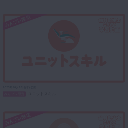
マイクロ・レーザー
予防歯科
咬合機能
診査・診断
訪問歯科・高齢者歯科
基礎医学
医院経営・開業
2023年10月18日(水) 公開
ユニットスキル
みんプレ限定