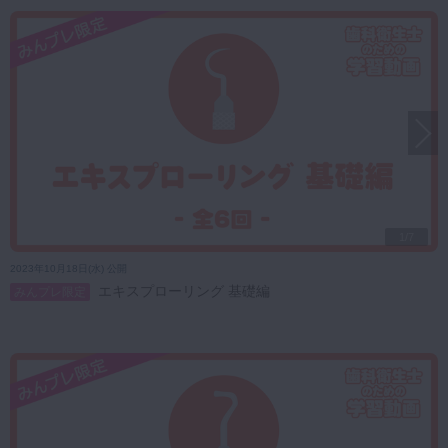
1/7
2023年10月18日(水) 公開
エキスプローリング 基礎編
みんプレ限定