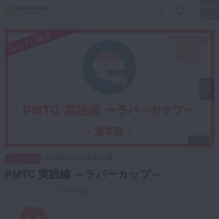
menu
保存修復
新着
新規登録
ログイン
歯内療法
歯周治療
LIVE
特集
DBラーニング
歯冠補綴
審美歯科
有床義歯
1/7
臨床知見録
小児歯科
2023年10月18日(水) 公開
みんプレ限定
歯科矯正
PMTC 実践編 ～ラバーカップ～
口腔外科・歯科麻酔
LIFE STYLE
コラム
セミナー
-
（
0人の評価
）
インプラント
デジタル・歯科技工