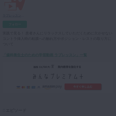
マイクロ・レーザー
予防歯科
ラプレッスン先生
咬合機能
フォロー
診査・診断
実践で見る！ 患者さんにリラックスしていただくために欠かせない
コントラ挿入時の粘膜への触れ方やポジション・レストの取り方に
訪問歯科・高齢者歯科
ついて
基礎医学
「歯科衛生士のための学習動画 ラプレッスン」一覧
医院経営・開業
エピソード