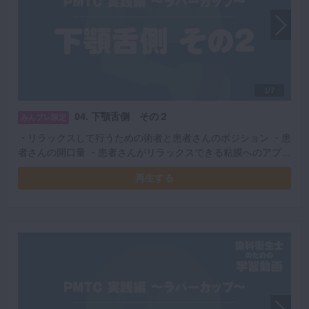
1/7
04. 下顎舌側 その２
みんプレ限定
・リラックスして行うための術者と患者さんのポジション ・患
者さんの開口量 ・患者さんがリラックスできる粘膜へのアプロ
ーチ ・レストの位置 ・安定したPMTCを行うための左手の使
再生する
い方 ・コントラの持ち方と挿入方法