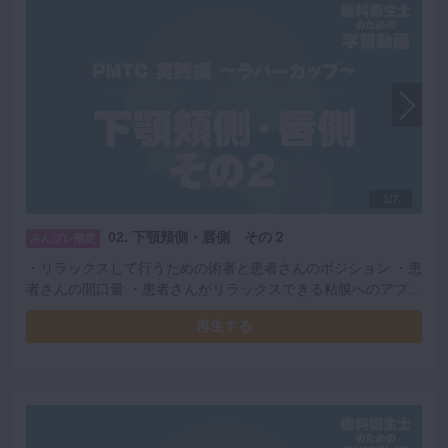
1/7
02. 下顎頬側・唇側 その２
みんプレ限定
・リラックスして行うための術者と患者さんのポジション ・患
者さんの開口量 ・患者さんがリラックスできる粘膜へのアプロ
ーチ ・レストの位置 ・安定したPMTCを行うための左手の使
再生する
い方 ・コントラの持ち方と挿入方法