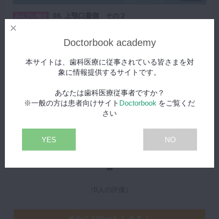
08. 上顎口蓋側 その２
みんプレ限定
・リラックスして行うための術者と患者さんのポジション ・患
者さんの開口量 ・患者さんがリラックスできる粘膜へのアプロ
Doctorbook academy
ーチ ・レストの位置 ・安定したPMTCを行うための左手の使
再生する
い方 ・コントラの持ち方と挿入方法
本サイトは、歯科医療に従事されている皆さまを対
象に情報提供するサイトです。
あなたは歯科医療従事者ですか？
※一般の方は患者向けサイト
Doctorbook
をご覧くだ
さい
レビュー
YES
NO
-
（0人の評価）