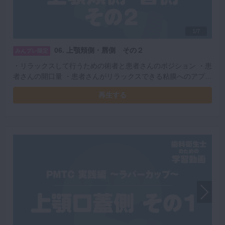
1/7
06. 上顎頬側・唇側 その２
みんプレ限定
・リラックスして行うための術者と患者さんのポジション ・患
者さんの開口量 ・患者さんがリラックスできる粘膜へのアプロ
ーチ ・レストの位置 ・安定したPMTCを行うための左手の使
再生する
い方 ・コントラの持ち方と挿入方法