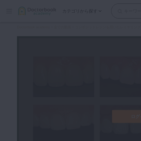
カテゴリから探す
保存修復
Doctorbook academy
>
全ての動画
>
コンポジットレジンを用いたレイヤリング
歯内療法
歯周治療
歯冠補綴
審美歯科
有床義歯
小児歯科
歯科矯正
口腔外科・歯科麻酔
インプラント
ログ
デジタル・歯科技工
マイクロ・レーザー
予防歯科