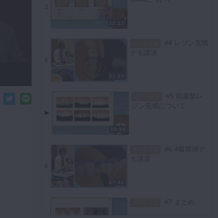
3
12:17
#4 レジン充填
スペシャル
デモ講演
4
21:28
#5 前歯部レ
スペシャル
ジン充填について
10:44
#6 4級窩洞デ
スペシャル
モ講演
6
17:41
#7 まとめ
スペシャル