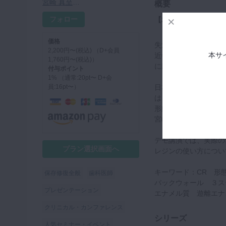
宮崎 真至先生
概要
フォロー
【2025年1月末まで
価格
失活歯、臼歯部咬合面
2,200円〜(税込) （D+会員
本サ
近年の接着技術の進歩
1,760円〜(税込)）
に応用することが可能
付与ポイント
1% （通常:20pt〜 D+会
員:16pt〜）
日本大学歯科保存学教
は、コンポジットレジ
形態の再現、明度の一
宮崎先生は、機能性だ
デモ講演では、実際の
プラン選択画面へ
レジンの使い方につい
キーワード：CR 形態
保存修復全般
歯科医師
バックウォール ３
プレゼンテーション
エナメル質 遊離エナ
クリニカル・カンファレンス
シリーズ
人気セミナー・イベント