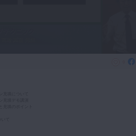
0
ン充填について
ン充填デモ講演
と充填のポイント
ついて