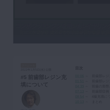
咬合機能
診査・診断
訪問歯科・高齢者歯科
基礎医学
医院経営・開業
スペシャル
目次
2022年1月5日(水) 公開
00:06
～ 前歯部レジ
#5 前歯部レジン充
01:51
～ 前歯部レジ
填について
04:39
～ 前歯の形態
07:13
～ 前歯部症例
08:54
～ 4級充填に
10:13
～ まとめ