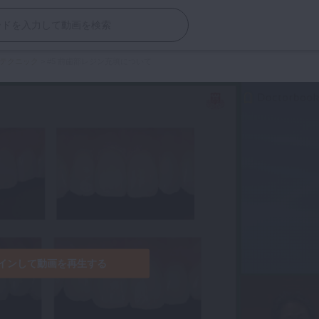
テクニック
>
#5 前歯部レジン充填について
インして動画を再生する