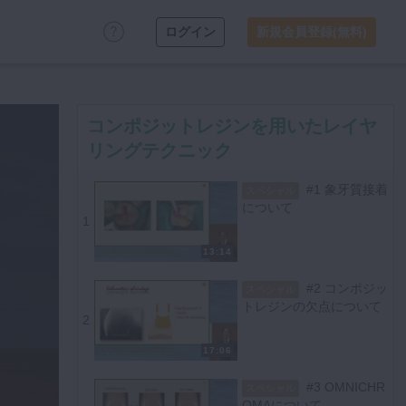
ログイン
新規会員登録(無料)
コンポジットレジンを用いたレイヤ
リングテクニック
#1 象牙質接着
スペシャル
について
1
13:14
#2 コンポジッ
スペシャル
トレジンの欠点について
2
17:06
#3 OMNICHR
スペシャル
OMAについて