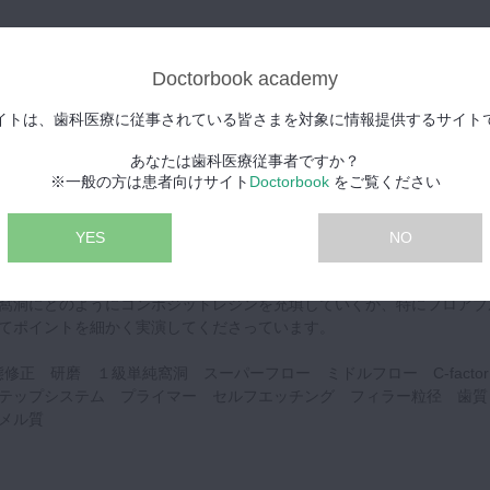
プレミアム公開！】
Doctorbook academy
に使用が難しいとされてきたコンポジットレジン。
イトは、歯科医療に従事されている皆さまを対象に情報提供するサイト
とフィラー等コンポジットレジン材料物性の技術強化により、様々な症
になってきました。
あなたは歯科医療従事者ですか？
※一般の方は患者向けサイト
Doctorbook
をご覧ください
室修復学講座教授の宮崎真至先生からのこちらのプレゼンテーションで
ンの有効性、利点、欠点をそれぞれ詳しく解説してくださっています
致、光沢感の付与がコンポジットレジン修復において大事だとおっしゃ
YES
NO
けではなく審美性にも重点を置いてお話してくださいます。
窩洞にどのようにコンポジットレジンを充填していくか、特にフロアブ
てポイントを細かく実演してくださっています。
修正 研磨 １級単純窩洞 スーパーフロー ミドルフロー C-facto
ステップシステム プライマー セルフエッチング フィラー粒径 歯
メル質