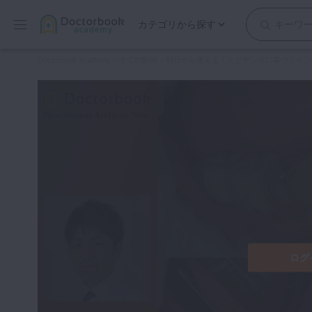
カテゴリから探す
保存修復
Doctorbook academy
>
全ての動画
>
明日から使える！エビデンスに基づくイン
歯内療法
歯周治療
歯冠補綴
審美歯科
有床義歯
小児歯科
歯科矯正
口腔外科・歯科麻酔
インプラント
ログ
デジタル・歯科技工
マイクロ・レーザー
予防歯科