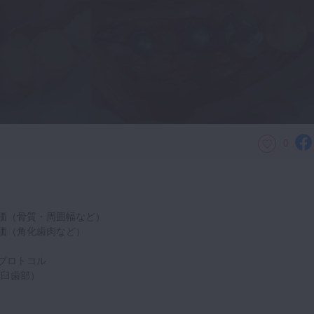
0
価（骨質・周囲幅など）
価（角化歯肉など）
プロトコル
顎臼歯部）