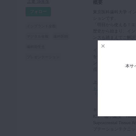
上妻 渉先生
概要
フォロー
東京医科歯科大学 イ
ションです。
「明日から使える！エ
インプラント全般
歴史から始まり、イン
デジタル全般
歯科医師
ンスも踏まえてご解説
歯科衛生士
インプラント治療に興
をつけたいとお考えの
プレゼンテーション
ント外科治療に関連す
本サ
点を踏まえて解説いた
上妻先生は、Faceb
ト超ベーシックサロン
「
ITD
」の一員として
キーワード：EBM Osseoint
ICT 微小漏洩 Tissue L
Supracrestal 
プテーションテクニッ