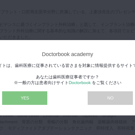
ンプラント・口腔再生医学分野に所属している、上妻渉先生のプレゼン
ビデンスに基づくインプラント外科治療」と題して、インプラント治療
プラント外科治療に関する基本的な知識の解説に加えて、各項目でエビ
いただきました。
味がある先生、もしくは今取り組まれているインプラント治療に基礎知
Doctorbook academy
先生方に、大変わかりやすい内容となっております。後半では、インプ
る硬組織や軟組織の評価について、実際の症例や外科治療においての注
イトは、歯科医療に従事されている皆さまを対象に情報提供するサイト
だきました。
あなたは歯科医療従事者ですか？
ook上で若手歯科医師向けにインプラント治療の疑問を解決する「
インプ
※一般の方は患者向けサイト
Doctorbook
をご覧ください
」の運営を行うとともに、各分野の専門家が結集するスタディーグルー
もご活躍中です。ぜひご視聴ください。
YES
NO
egration Stability Dip Platform Matching Platform Switching
evel Bone Level External Internal Tapered Straight
Tissue Attachment 骨質の分類 骨幅の分類 角化歯肉幅 遊離歯肉移植術 
ク モディファイドアダプテーションテクニック 即時埋入 即時荷重