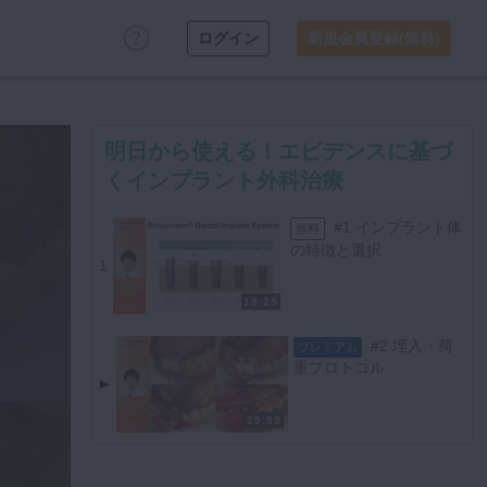
ログイン
新規会員登録(無料)
明日から使える！エビデンスに基づ
くインプラント外科治療
#1 インプラント体
無料
の特徴と選択
1
19:25
#2 埋入・荷
プレミアム
重プロトコル
25:59