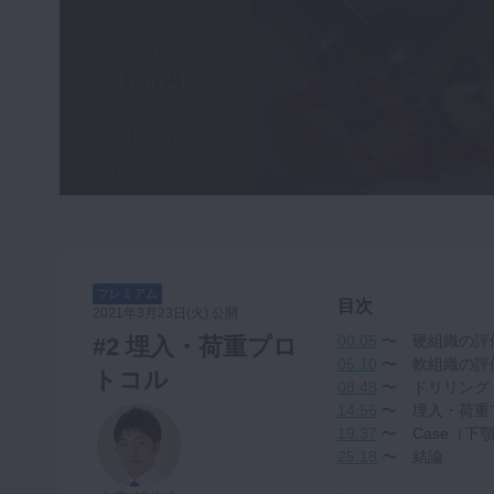
咬合機能
診査・診断
訪問歯科・高齢者歯科
基礎医学
医院経営・開業
プレミアム
目次
2021年3月23日(火) 公開
00:05
〜 硬組織の評
#2 埋入・荷重プロ
05:10
〜 軟組織の評
トコル
08:48
〜 ドリリング
14:56
〜 埋入・荷重
19:37
〜 Case（下
25:18
〜 結論