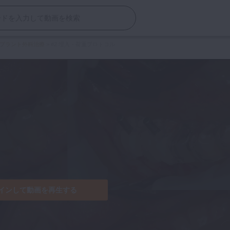
プラント外科治療
>
#2 埋入・荷重プロトコル
インして動画を再生する