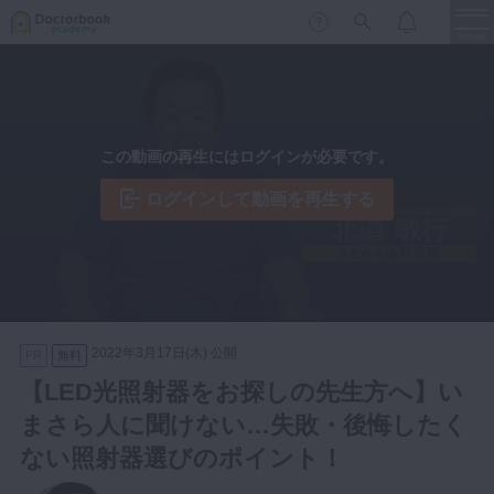
menu
保存修復
新着
新規登録
ログイン
この動画の再生にはログインが必要です。
歯内療法
歯周治療
ログインして動画を再生する
LIVE
特集
DBラーニング
歯冠補綴
審美歯科
有床義歯
臨床知見録
小児歯科
2022年3月17日(木) 公開
PR
無料
歯科矯正
【LED光照射器をお探しの先生方へ】い
口腔外科・歯科麻酔
まさら人に聞けない…失敗・後悔したく
LIFE STYLE
コラム
セミナー
インプラント
ない照射器選びのポイント！
デジタル・歯科技工