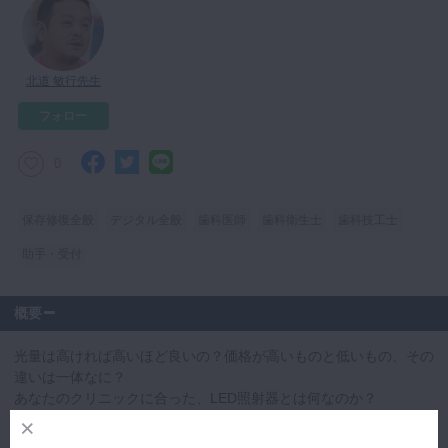
マイクロ・レーザー
予防歯科
北道 敏行先生
咬合機能
フォロー
診査・診断
訪問歯科・高齢者歯科
0
基礎医学
保存修復全般
デジタル全般
歯科医師
歯科衛生士
歯科技工士
医院経営・開業
助手・受付
概要
光量は高ければ高いほど良いの？価格が高いものと低いもの、その
違いは一体なに？
あなたのクリニックに合った、LED照射器とは何なのか？
北道敏行先生がLED照射器選びの、大事なポイントを紹介してくれ
ました。