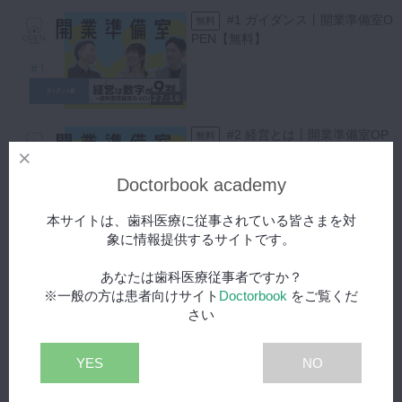
17:59
〜 経営する上で重要なのは粗利と営業利益
#1 ガイダンス丨開業準備室O
無料
18:40
〜 PLを構成する要素
【学べること】
PEN【無料】
22:21
〜 Q.地方と都市部で家賃はどのくらい違う？
損益計算書（PL）の読み方
23:38
〜 PLの分析の仕方
経営に重要な粗利と営業利益
26:18
〜 利益が出ない病院の例
PLを構成する要素と分析方法
27:16
27:59
〜 まとめ
#2 経営とは丨開業準備室OP
無料
【開業を考えているひと】
EN【無料】
春日太一 先生（勤務医８年目）
Doctorbook academy
【開業をサポートするひと】
29:06
青野 雄一 先生（
株式会社GEN
）
本サイトは、歯科医療に従事されている皆さまを対
青野 茉莉恵 先生（
株式会社GEN
/ 歯科医師）
象に情報提供するサイトです。
#3 売上と利益の違い丨
プレミアム
開業準備室OPEN
あなたは歯科医療従事者ですか？
※一般の方は患者向けサイト
Doctorbook
をご覧くだ
さい
35:47
YES
NO
#4 経営状況を把握する
プレミアム
決算書とは丨開業準備室OPEN