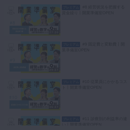
#8 経営状況を把握する
プレミアム
資金繰り丨開業準備室OPEN
27:20
#9 固定費と変動費丨開
プレミアム
業準備室OPEN
29:27
#10 従業員にかかるコス
プレミアム
ト丨開業準備室OPEN
36:27
#11 診療別の利益率の違
プレミアム
い丨開業準備室OPEN