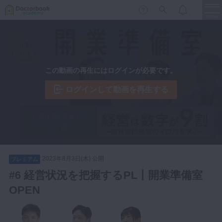
menu
保存修復
新着
新規登録
ログイン
この動画の再生にはログインが必要です。
歯内療法
歯周治療
ログインして動画を再生する
LIVE
特集
DBラーニング
歯冠補綴
審美歯科
有床義歯
臨床知見録
小児歯科
2023年8月3日(木) 公開
プレミアム
歯科矯正
#6 経営状況を把握するPL丨開業準備室
口腔外科・歯科麻酔
OPEN
LIFE STYLE
コラム
セミナー
インプラント
デジタル・歯科技工