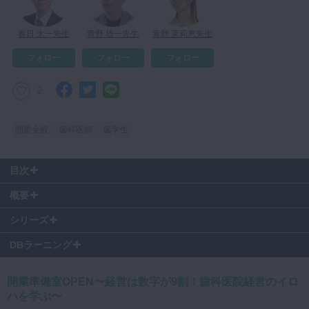
マイクロ・レーザー
春日 太一先生
青野 雄一先生
青野 茉莉恵先生
予防歯科
フォロー
フォロー
フォロー
咬合機能
診査・診断
2
訪問歯科・高齢者歯科
開業全般
歯科医師
歯学生
基礎医学
医院経営・開業
目次
00:45
〜 前回の感想
概要
01:34
〜 前回のおさらい
経営に対するイメージってありますか？
03:41
〜 損益計算書（PL）の読み方
シリーズ
決算書って何があるかご存知ですか？
05:12
〜 「粗利」と「売上原価」
経営ってなんなの？
DBラーニング
07:21
〜 「営業利益」と「販管費」
10:19
〜 「経常利益」と「営業外費用・利益」
開業を目指す全ての歯科医師、必見!!
13:49
〜 「当期純利益」と「特別損失・利益」
開業準備室OPEN〜経営は数字が9割！歯科医院経営のイロ
経営を踏み出すための心構えから
15:27
〜 費用の支払先
ハを学ぶ〜
歯科医院経営のイロハを学ぶ全11回
16:16
〜 Q.人件費は20%以内に抑えた方がいい？