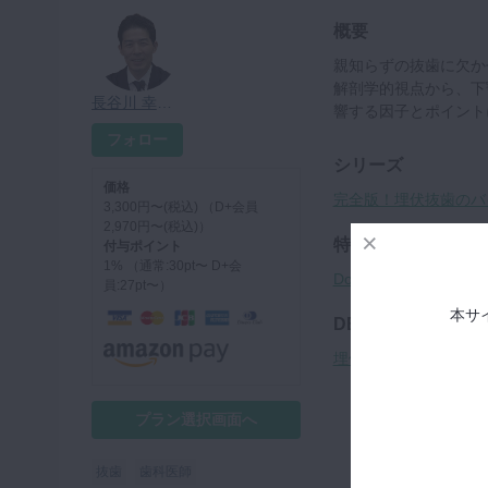
概要
親知らずの抜歯に欠か
解剖学的視点から、下
長谷川 幸生先生
響する因子とポイント
フォロー
シリーズ
価格
完全版！埋伏抜歯のバ
3,300円〜(税込) （D+会員
2,970円〜(税込)）
特集
付与ポイント
1% （通常:30pt〜 D+会
Doctorbook Imp
員:27pt〜）
本サ
DBラーニング
埋伏歯抜歯を武器にする
プラン選択画面へ
抜歯
歯科医師