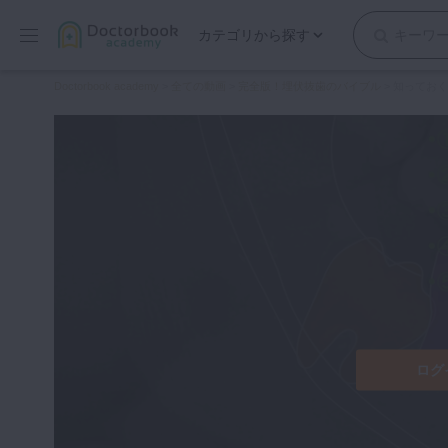
カテゴリから探す
保存修復
Doctorbook academy
>
全ての動画
>
完全版！埋伏抜歯のバイブル
>
知っておく
歯内療法
歯周治療
歯冠補綴
審美歯科
有床義歯
小児歯科
歯科矯正
口腔外科・歯科麻酔
インプラント
ログ
デジタル・歯科技工
マイクロ・レーザー
予防歯科