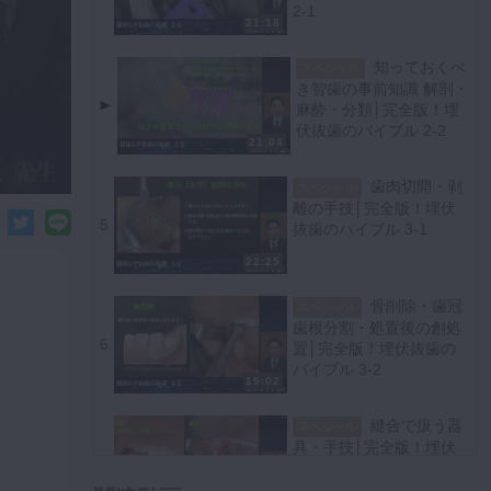
2-1
21:18
知っておくべ
スペシャル
き智歯の事前知識 解剖・
麻酔・分類│完全版！埋
伏抜歯のバイブル 2-2
21:04
歯肉切開・剥
スペシャル
離の手技│完全版！埋伏
5
抜歯のバイブル 3-1
22:25
骨削除・歯冠
スペシャル
歯根分割・処置後の創処
6
置│完全版！埋伏抜歯の
バイブル 3-2
19:02
縫合で扱う器
スペシャル
具・手技│完全版！埋伏
7
抜歯のバイブル 3-3