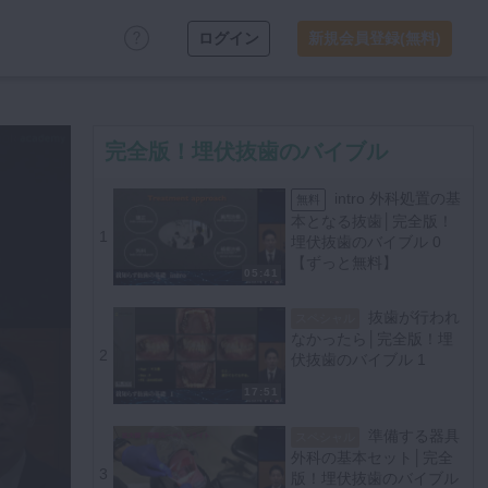
ログイン
新規会員登録(無料)
完全版！埋伏抜歯のバイブル
intro 外科処置の基
無料
本となる抜歯│完全版！
1
埋伏抜歯のバイブル 0
【ずっと無料】
05:41
抜歯が行われ
スペシャル
なかったら│完全版！埋
2
伏抜歯のバイブル 1
17:51
準備する器具
スペシャル
外科の基本セット│完全
3
版！埋伏抜歯のバイブル