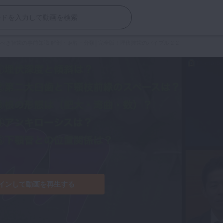
べき智歯の事前知識 解剖・麻酔・分類│完全版！埋伏抜歯のバイブル 2-2
インして動画を再生する