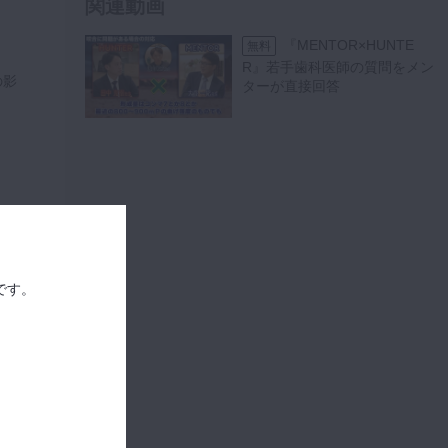
関連動画
21:56
『MENTOR×HUNTE
無料
近心傾斜の下
スペシャル
R』若手歯科医師の質問をメン
顎埋伏智歯症例│完全
の影
8
ターが直接回答
版！埋伏抜歯のバイブル
4-1
18:26
下顎水平埋伏
スペシャル
智歯 歯冠の覗いている症
9
例│親知らず抜歯の基礎 4
-2
20:30
下顎枝に大
スペシャル
部分が埋まっている症
です。
10
例│親知らず抜歯の基礎
4-3
19:50
近心傾斜、
スペシャル
歯根湾曲の強い症例│親
11
知らず抜歯の基礎 4-4
16:06