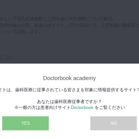
せない下顎孔伝達麻酔と上顎智歯の局所麻酔について解説。
顎埋伏歯の分類、抜歯のポイント、CTの活用方法、上顎智歯の難易度
について説明します。
イブル
Doctorbook academy
act Award 2023（ドクターブックインパクトアワード2023）受賞動画
イトは、歯科医療に従事されている皆さまを対象に情報提供するサイト
あなたは歯科医療従事者ですか？
！親知らず抜歯の基礎 (全14回)
※一般の方は患者向けサイト
Doctorbook
をご覧ください
YES
NO