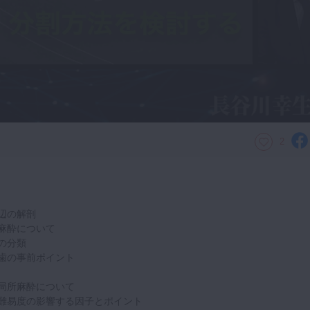
2
辺の解剖
麻酔について
の分類
歯の事前ポイント
局所麻酔について
難易度の影響する因子とポイント