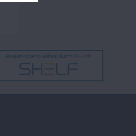
下顎垂直埋
スペシャル
伏智歯の症例│親知らず
12
抜歯の基礎 4-5
30:35
上顎埋伏智
スペシャル
歯の症例│親知らず抜歯
13
の基礎 4-6
15:13
起こりうる
スペシャル
トラブルとリカバリー│
14
親知らず抜歯の基礎 5
18:56