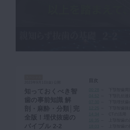
咬合機能
診査・診断
訪問歯科・高齢者歯科
基礎医学
医院経営・開業
スペシャル
目次
2023年9月1日(金) 公開
00:28
～ 下顎智歯周
知っておくべき智
04:52
～ 下顎孔伝達
歯の事前知識 解
07:30
～ 下顎埋伏歯
剖・麻酔・分類│完
12:25
～ 下顎智歯抜
14:34
～ CTの活用
全版！埋伏抜歯の
16:35
～ 上顎智歯の
バイブル 2-2
18:03
～ 上顎智歯の