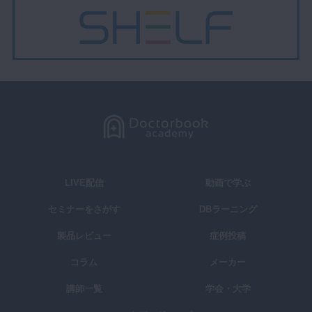
た処置をしてしまった後に外科へと紹介するケースが多くあります。
実際、外科処置をしてしまった疾患がどれだけTNM分類の進行した状
態で診断されているか具体的なグラフを見て確認してみてください。
臨床所見として知覚鈍麻や開口障害が認められる場合は、悪性腫瘍を疑
いましょう。
実際の症例もご紹介いただいております。
症例の1つ目として、智歯抜歯後、創部が治らず知覚鈍麻が生じたケー
スが挙げられています。
抜歯後のCT像はどのように変化しているでしょうか。
2つ目の症例は、歯周疾患の診断を下していましたが最初から知覚鈍麻
が生じていたケースです。
スケーリングを続け、経過を追っていた症例でパノラマ像がどのような
LIVE配信
動画で学ぶ
状態になったか動画にて確認してみてください。
本動画にはその他にも骨髄炎と扁平上皮癌の併発した珍しい症例も紹介
セミナーをさがす
DBラーニング
されているので、そちらも是非ご覧いただければと思います。
製品レビュー
症例投稿
歯肉癌の治療において、外科的切除が実施される事が殆どです。
症例に対する切除範囲と、その後の口腔内の変化を理解すると臨床応用
コラム
メーカー
にも繋がると思われます。
講師一覧
学会・大学
稀な疾患ではありますが、見逃さず早期に対応ができるよう、口腔癌へ
の知識をより深めてみるのはいかがでしょうか。