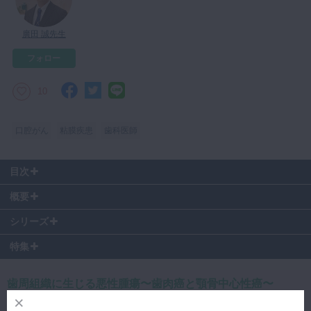
マイクロ・レーザー
廣田 誠先生
予防歯科
フォロー
咬合機能
診査・診断
10
訪問歯科・高齢者歯科
口腔がん
粘膜疾患
歯科医師
基礎医学
医院経営・開業
目次
00:14
〜 口腔癌の分類
概要
01:09
〜 喫煙と飲酒の相関関係
今回の動画では歯周組織に生じる悪性腫瘍、歯肉癌と顎骨中心性癌につ
01:36
〜 口腔癌の発生と要因
シリーズ
いての知識を深めていきましょう。
02:10
〜 歯周組織や口腔粘膜にみられる疾患の症例写真
京都大学医学部研究科口腔外科分野の教授である廣田誠先生に御解説い
特集
04:22
〜 歯肉癌の診断：TNM分類
ただいています。
08:03
〜 歯肉癌の臨床症例
歯肉癌はその初期において歯周炎との判別が難しいものがあります。
14:15
〜 歯肉癌の治療
歯周組織に生じる悪性腫瘍〜歯肉癌と顎骨中心性癌〜
歯周炎として対応してしまうと状態をよりひどくしてしまうことがある
19:17
〜 まとめ
ため注意が必要です。