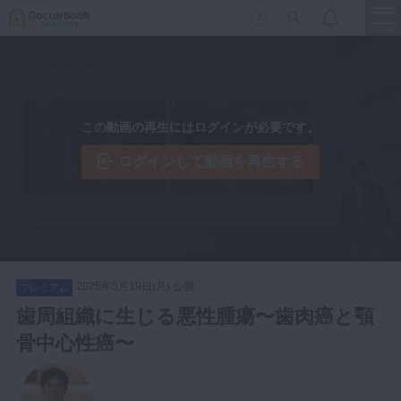
menu
保存修復
新着
新規登録
ログイン
この動画の再生にはログインが必要です。
歯内療法
歯周治療
ログインして動画を再生する
LIVE
特集
DBラーニング
歯冠補綴
審美歯科
有床義歯
臨床知見録
小児歯科
2025年5月19日(月) 公開
プレミアム
歯科矯正
歯周組織に生じる悪性腫瘍〜歯肉癌と顎
口腔外科・歯科麻酔
骨中心性癌〜
LIFE STYLE
コラム
セミナー
インプラント
デジタル・歯科技工