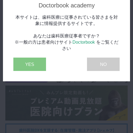
歯周組織に生じる悪性腫
プレミアム
そんな歯肉癌・顎骨中心性癌へ意識を向けられるよう知識を深めていき
Doctorbook academy
瘍〜歯肉癌と顎骨中心性癌〜
ましょう。
本サイトは、歯科医療に従事されている皆さまを対
口腔癌において、歯肉癌は舌癌に次いだ2番目に発症頻度の高い疾患で
象に情報提供するサイトです。
21:18
す。
喫煙と飲酒が習慣化されている方で発症するリスクが高くなるというの
あなたは歯科医療従事者ですか？
は理解されている先生方も多いはずです。
※一般の方は患者向けサイト
Doctorbook
をご覧くだ
リスクが何倍ぐらい高いのか、数値として知っているとより患者説明時
さい
の説得力も上がるため、活用されてみてはいかがでしょうか。
口内炎と舌癌、歯周炎と歯肉癌は非常に判別が難しいケースも多くあり
YES
NO
ます。
歯周炎や潰瘍などが治らない場合は、癌の可能性が多いです。
歯肉癌の判断には、TNM分類が適用されます。
腫瘍型、びらん型、潰瘍型、白板型など見た目が様々なため、歯周炎と
間違えやすく、判別しにくいものとなっております。
実際の臨床所見を見られることは、普段の臨床での早期発見にも繋がり
ますので、動画内でご確認してみてください。
癌に対してスケーリングや抜歯を行ってしまうと癌細胞が播種し、非常
に危険な状態を招きかねません。
しかし、歯周炎と間違えてしまいかねない歯肉癌においては、そういっ