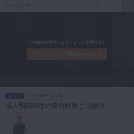
menu
保存修復
新着
新規登録
ログイン
この動画の再生にはログインが必要です。
歯内療法
歯周治療
ログインして動画を再生する
LIVE
特集
DBラーニング
歯冠補綴
審美歯科
有床義歯
臨床知見録
小児歯科
2026年3月9日(月) 公開
プレミアム
歯科矯正
成人顎関節症の咬合診断と治療法
口腔外科・歯科麻酔
LIFE STYLE
コラム
セミナー
インプラント
デジタル・歯科技工