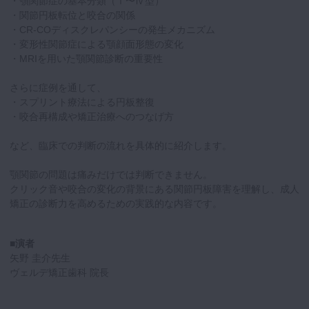
・顎関節症の基本分類（Ⅰ〜Ⅳ型）
・関節円板転位と咬合の関係
・CR-COディスクレパンシーの発生メカニズム
・変形性関節症による顎顔面形態の変化
・MRIを用いた顎関節診断の重要性
さらに症例を通して、
・スプリント療法による円板整復
・咬合再構成や矯正治療へのつなげ方
など、臨床での判断の流れを具体的に紹介します。
顎関節の問題は痛みだけでは判断できません。
クリック音や咬合の変化の背景にある関節円板障害を理解し、成人
矯正の診断力を高めるための実践的な内容です。
■演者
矢野 圭介先生
ヴェルデ矯正歯科 院長