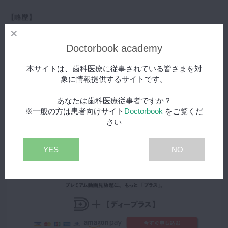
【略歴】
1996年 昭和大学歯学部卒業
1996年 昭和大学矯正科入局
Doctorbook academy
2003年 ヴェルデ矯正歯科開業
本サイトは、歯科医療に従事されている皆さまを対
【所属学会・資格・役職など】
象に情報提供するサイトです。
日本矯正歯科学会 認定医
日本顎関節学会 専門医
あなたは歯科医療従事者ですか？
顎変形症学会
※一般の方は患者向けサイト
Doctorbook
をご覧くだ
日本顎咬合学会
さい
YES
NO
【受賞・著書・論文など】
第18回日本顎関節学会ポスター発表優秀賞