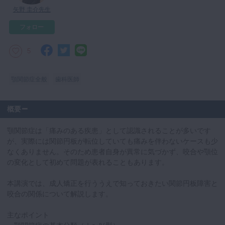
矢野 圭介先生
マイクロ・レーザー
フォロー
予防歯科
咬合機能
5
診査・診断
訪問歯科・高齢者歯科
顎関節症全般
歯科医師
基礎医学
概要
医院経営・開業
顎関節症は「痛みのある疾患」として認識されることが多いです
が、実際には関節円板が転位していても痛みを伴わないケースも少
なくありません。そのため患者自身が異常に気づかず、咬合や顎位
の変化として初めて問題が表れることもあります。
本講演では、成人矯正を行ううえで知っておきたい関節円板障害と
咬合の関係について解説します。
主なポイント