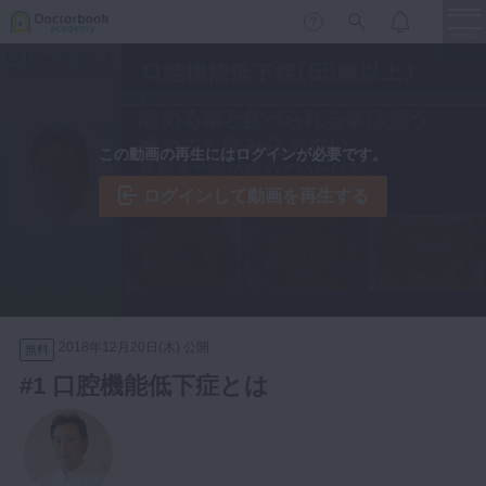
menu
保存修復
新着
新規登録
ログイン
この動画の再生にはログインが必要です。
歯内療法
歯周治療
ログインして動画を再生する
LIVE
特集
DBラーニング
歯冠補綴
審美歯科
有床義歯
臨床知見録
小児歯科
2018年12月20日(木) 公開
無料
歯科矯正
#1 口腔機能低下症とは
口腔外科・歯科麻酔
LIFE STYLE
コラム
セミナー
インプラント
デジタル・歯科技工