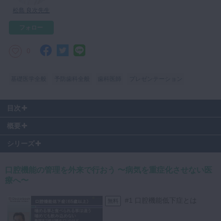
松島 良次先生
マイクロ・レーザー
フォロー
予防歯科
咬合機能
0
診査・診断
訪問歯科・高齢者歯科
基礎医学全般
予防歯科全般
歯科医師
プレゼンテーション
基礎医学
目次
医院経営・開業
0:20
〜 重症化予防のライフステージプログラム
概要
1:48
〜 口腔機能低下症とは
3:06
〜 予防トレーニング
シリーズ
5:25
〜 評価基準
10:52
〜 咀嚼機能低下グルコース分析装置 紹介
口腔機能の管理を外来で行おう 〜病気を重症化させない医
療へ〜
#1 口腔機能低下症とは
無料