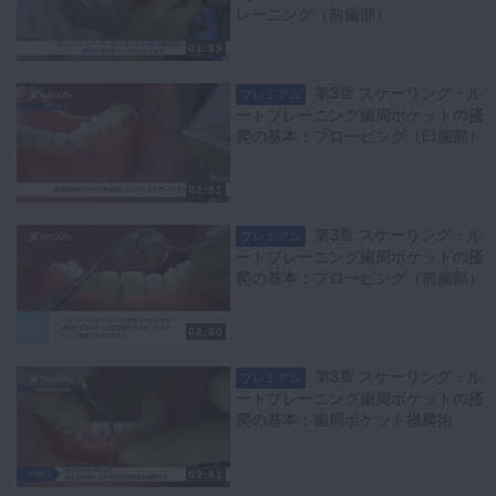
レーニング（前歯部）
01:55
第3章 スケーリング・ル
プレミアム
ートプレーニング歯周ポケットの掻
爬の基本：プロービング（臼歯部）
02:01
第3章 スケーリング・ル
プレミアム
ートプレーニング歯周ポケットの掻
爬の基本：プロービング（前歯部）
02:30
第3章 スケーリング・ル
プレミアム
ートプレーニング歯周ポケットの掻
爬の基本：歯周ポケット掻爬術
02:41