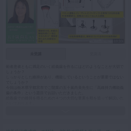
10:33
未受講
受講済
術者患者ともに満足のいく総義歯を作るにはどのようなことが大切で
しょうか？
しっかりとした維持があり、機能しているということが重要ではない
でしょうか？
今回は栃木県宇都宮市でご開業の五十嵐尚美先生に「高維持力機能義
歯の条件」という題目でお話いただきました。
総義歯での維持を得るための４つの大切な要素を順を追って解説いた
だいております。
咬合器や咬合様式、規格模型など技工サイドのお話も詳しくお話いた
だいております。
ぜひご覧ください。
キーワード：総義歯 維持 吸着 モデリングコンパウンド 規格模
型 咬合