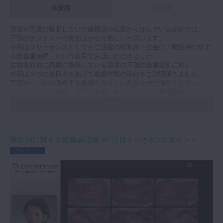
未受講
受講済
顎堤が高度に吸収していて歯槽頂の位置がくぼんでいる症例では、
下顎のデンチャーの安定はかなり難しいと思います。
今回はフリーランスとしてもご活躍の松丸悠一先生に「難症例に対す
る総義歯治療」という題目でお話いただきました。
左右非対称に高度に吸収している顎堤の下顎総義歯症例に対し、
今回は３つの注目点をあげて義歯作製の流れをご説明頂きました。
下顎がしっかり吸着する義歯を作りたい先生はぜひ御覧ください。
キーワード：総義歯 下顎 吸着 維持 QOL 治療用義歯
難症例に対する総義歯治療 #2 注目すべき3つのポイント
プレミアム