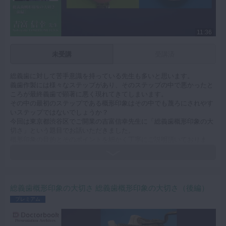
マイクロ・レーザー
予防歯科
11:36
咬合機能
未受講
受講済
診査・診断
総義歯に対して苦手意識を持っている先生も多いと思います。
訪問歯科・高齢者歯科
義歯作製には様々なステップがあり、そのステップの中で悪かったと
ころが最終義歯で顕著に悪く現れてきてしまいます。
基礎医学
その中の最初のステップである概形印象はその中でも蔑ろにされやす
いステップではないでしょうか？
医院経営・開業
今回は東京都渋谷区でご開業の吉富信幸先生に「総義歯概形印象の大
切さ」という題目でお話いただきました。
概形印象の目的とそのポイントを細かく丁寧にご説明頂いておりま
す。
総義歯臨床のまずはじめの一歩としてこの動画で概形印象について見
てみてください。
キーワード：総義歯 印象 アルジネート ユティリティーワック
ス 床縁決定 網トレー
総義歯概形印象の大切さ 総義歯概形印象の大切さ（後編）
プレミアム