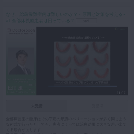
てみてください。
キーワード：総義歯 印象 アルジネート ユティリティーワック
ス 床縁決定 網トレー
なぜ、総義歯難症例は難しいのか？～原因と対策を考える～
#1 全部床義歯患者は困っている？
無料
11:07
未受講
受講済
全部床義歯の臨床はその顎堤の形態のバリエーションが多く同じよう
な術式で行ったとしても、患者によっては治療結果に大きな差が出て
くる場合があります。