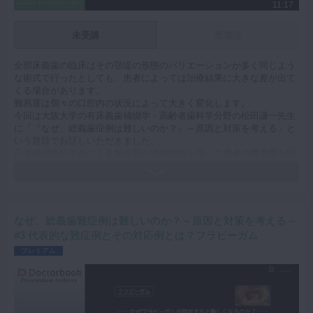
11:17
未受講
受講済
全部床義歯の臨床はその顎堤の形態のバリエーションが多く同じよう
な術式で行ったとしても、患者によっては治療結果に大きな差が出て
くる場合があります。
難易度は個々の口腔内の状況によって大きく変化します。
今回は大阪大学の有床義歯補綴学・高齢者歯科学分野の松田謙一先生
に「『なぜ、総義歯症例は難しいのか？』～原因と対策を考える」と
いう題目でお話しいただきました。
日本補綴歯科学会による無歯顎の評価用紙を用いて患者の難易度を症
型分類し、見える難症例と見えにくい難症例を分類しています。
分類ごとに症例の動画を見ながら印象採得や個人トレーについてその
対処法をご説明いただいております。
総義歯以外にパーシャルデンチャーでも応用できる知識が多く詰め込
まれているので、義歯の臨床でお悩みの先生はぜひ御覧ください。
なぜ、総義歯難症例は難しいのか？～原因と対策を考える～
キーワード：全部床義歯 総義歯 フルデンチャー フラビーガム
#3 代表的な難症例とその対応例とは？フラビーガム
症型分類 下顎高度顎堤吸収 顎舌骨筋 レトロモラーパッド 切歯
プレミアム
乳頭