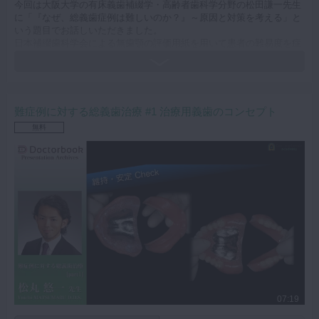
今回は大阪大学の有床義歯補綴学・高齢者歯科学分野の松田謙一先生
に「『なぜ、総義歯症例は難しいのか？』～原因と対策を考える」と
いう題目でお話しいただきました。
日本補綴歯科学会による無歯顎の評価用紙を用いて患者の難易度を症
型分類し、見える難症例と見えにくい難症例を分類しています。
分類ごとに症例の動画を見ながら印象採得や個人トレーについてその
対処法をご説明いただいております。
総義歯以外にパーシャルデンチャーでも応用できる知識が多く詰め込
まれているので、義歯の臨床でお悩みの先生はぜひ御覧ください。
難症例に対する総義歯治療 #1 治療用義歯のコンセプト
キーワード：全部床義歯 総義歯 フルデンチャー フラビーガム
無料
症型分類 下顎高度顎堤吸収 顎舌骨筋 レトロモラーパッド 切歯
乳頭
07:19