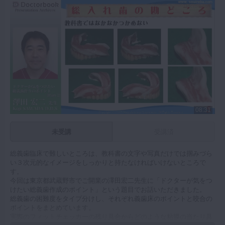
08:31
未受講
受講済
総義歯臨床で難しいところは、教科書の文字や写真だけでは掴みづら
い３次元的なイメージをしっかりと持たなければいけないところで
す。
今回は東京都武蔵野市でご開業の澤田宏二先生に「ドクターが気をつ
けたい総義歯作成のポイント」という題目でお話いただきました。
総義歯の困難度をタイプ分けし、それぞれ義歯床のポイントと咬合の
ポイントをまとめています。
実際のフィットチェッカーの残り具合からどのような粘膜の当たり具