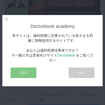
12:04
Doctorbook academy
未受講
受講済
本サイトは、歯科医療に従事されている皆さまを対
象に情報提供するサイトです。
顎堤が高度に吸収していて歯槽頂の位置がくぼんでいる症例では、
下顎のデンチャーの安定はかなり難しいと思います。
あなたは歯科医療従事者ですか？
今回はフリーランスとしてもご活躍の松丸悠一先生に「難症例に対す
※一般の方は患者向けサイト
Doctorbook
をご覧くだ
る総義歯治療」という題目でお話いただきました。
左右非対称に高度に吸収している顎堤の下顎総義歯症例に対し、
さい
今回は３つの注目点をあげて義歯作製の流れをご説明頂きました。
下顎がしっかり吸着する義歯を作りたい先生はぜひ御覧ください。
キーワード：総義歯 下顎 吸着 維持 QOL 治療用義歯
YES
NO
ドクターが気をつけたい総義歯作成のポイント #1 総義歯の
困難度タイプ分け
無料