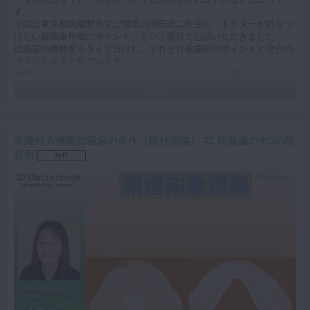
す。
今回は東京都武蔵野市でご開業の澤田宏二先生に「ドクターが気をつ
けたい総義歯作成のポイント」という題目でお話いただきました。
総義歯の困難度をタイプ分けし、それぞれ義歯床のポイントと咬合の
ポイントをまとめています。
実際のフィットチェッカーの残り具合からどのような粘膜の当たり具
合なのかを３次元的に考察し、適切な調整を行っています。
ぜひご覧ください。
キーワード：総義歯 フィットチェッカー 咬合 義歯床 顎堤吸
収 解剖 顎骨
高維持力機能総義歯の条件［維持面編］ #1 総義歯の4つの維
持面
無料