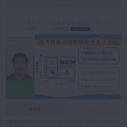
合なのかを３次元的に考察し、適切な調整を行っています。
ぜひご覧ください。
キーワード：総義歯 フィットチェッカー 咬合 義歯床 顎堤吸
収 解剖 顎骨
ドクターが気をつけたい総義歯作成のポイント #2 フィット
チェッカーの残り方と口腔内状況
プレミアム
09:54
未受講
受講済
総義歯臨床で難しいところは、教科書の文字や写真だけでは掴みづら
い３次元的なイメージをしっかりと持たなければいけないところで