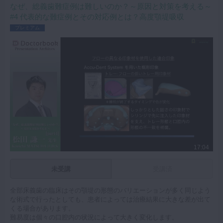
まれているので、義歯の臨床でお悩みの先生はぜひ御覧ください。
なぜ、総義歯難症例は難しいのか？～原因と対策を考える～
キーワード：全部床義歯 総義歯 フルデンチャー フラビーガム
#4 代表的な難症例とその対応例とは？高度顎堤吸収
症型分類 下顎高度顎堤吸収 顎舌骨筋 レトロモラーパッド 切歯
プレミアム
乳頭
17:04
未受講
受講済
全部床義歯の臨床はその顎堤の形態のバリエーションが多く同じよう
な術式で行ったとしても、患者によっては治療結果に大きな差が出て
くる場合があります。
難易度は個々の口腔内の状況によって大きく変化します。