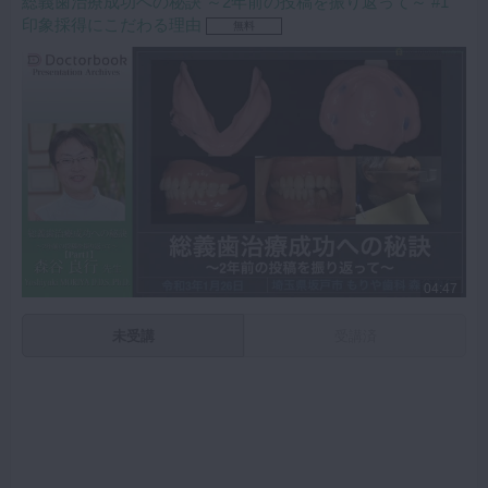
総義歯治療成功への秘訣 ～2年前の投稿を振り返って～ #1
印象採得にこだわる理由
無料
04:47
未受講
受講済