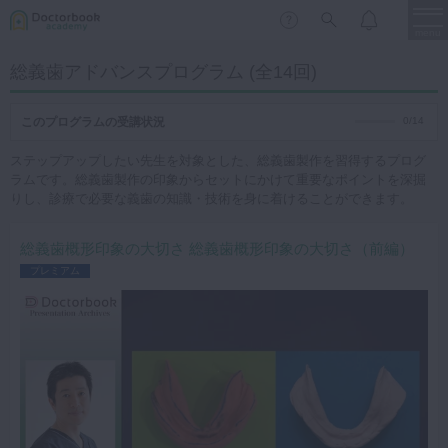
menu
総義歯アドバンスプログラム (全14回)
保存修復
新着
新規登録
ログイン
このプログラムの受講状況
0/14
歯内療法
ステップアップしたい先生を対象とした、総義歯製作を習得するプログ
歯周治療
ラムです。総義歯製作の印象からセットにかけて重要なポイントを深掘
りし、診療で必要な義歯の知識・技術を身に着けることができます。
LIVE
特集
DBラーニング
歯冠補綴
審美歯科
総義歯概形印象の大切さ 総義歯概形印象の大切さ（前編）
プレミアム
有床義歯
臨床知見録
小児歯科
歯科矯正
口腔外科・歯科麻酔
LIFE STYLE
コラム
セミナー
インプラント
デジタル・歯科技工