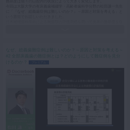
難易度は個々の口腔内の状況によって大きく変化します。
今回は大阪大学の有床義歯補綴学・高齢者歯科学分野の松田謙一先生
に「『なぜ、総義歯症例は難しいのか？』～原因と対策を考える」と
いう題目でお話しいただきました。
日本補綴歯科学会による無歯顎の評価用紙を用いて患者の難易度を症
型分類し、見える難症例と見えにくい難症例を分類しています。
分類ごとに症例の動画を見ながら印象採得や個人トレーについてその
対処法をご説明いただいております。
総義歯以外にパーシャルデンチャーでも応用できる知識が多く詰め込
まれているので、義歯の臨床でお悩みの先生はぜひ御覧ください。
なぜ、総義歯難症例は難しいのか？～原因と対策を考える～
キーワード：全部床義歯 総義歯 フルデンチャー フラビーガム
#2 全部床義歯の難症例とは？どのようにして難症例を見分
症型分類 下顎高度顎堤吸収 顎舌骨筋 レトロモラーパッド 切歯
けるのか？
プレミアム
乳頭