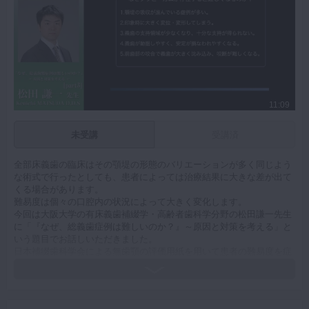
11:09
未受講
受講済
全部床義歯の臨床はその顎堤の形態のバリエーションが多く同じよう
な術式で行ったとしても、患者によっては治療結果に大きな差が出て
くる場合があります。
難易度は個々の口腔内の状況によって大きく変化します。
今回は大阪大学の有床義歯補綴学・高齢者歯科学分野の松田謙一先生
に「『なぜ、総義歯症例は難しいのか？』～原因と対策を考える」と
いう題目でお話しいただきました。
日本補綴歯科学会による無歯顎の評価用紙を用いて患者の難易度を症
型分類し、見える難症例と見えにくい難症例を分類しています。
分類ごとに症例の動画を見ながら印象採得や個人トレーについてその
対処法をご説明いただいております。
総義歯以外にパーシャルデンチャーでも応用できる知識が多く詰め込