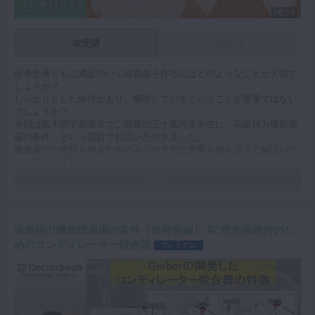
06:59
未受講
受講済
術者患者ともに満足のいく総義歯を作るにはどのようなことが大切で
しょうか？
しっかりとした維持があり、機能しているということが重要ではない
でしょうか？
今回は栃木県宇都宮市でご開業の五十嵐尚美先生に「高維持力機能義
歯の条件」という題目でお話いただきました。
総義歯での維持を得るための４つの大切な要素を順を追って解説いた
だいております。
咬合器や咬合様式、規格模型など技工サイドのお話も詳しくお話いた
だいております。
ぜひご覧ください。
キーワード：総義歯 維持 吸着 モデリングコンパウンド 規格模
型 咬合
高維持力機能総義歯の条件［維持面編］ #2 咬合面維持のた
めのコンディレーラー咬合器
プレミアム