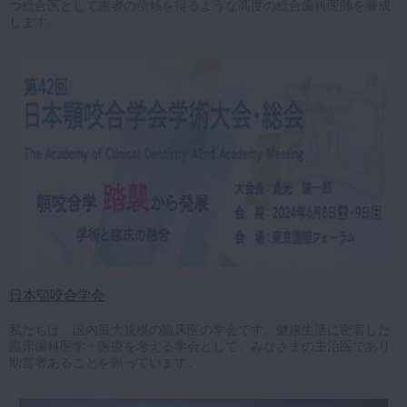
つ総合医として患者の信頼を得るような高度の総合歯科医師を養成
します。
マイクロ・レーザー
予防歯科
咬合機能
診査・診断
訪問歯科・高齢者歯科
基礎医学
医院経営・開業
日本顎咬合学会
私たちは、国内最大規模の臨床医の学会です。健康生活に密着した
臨床歯科医学・医療を考える学会として、みなさまの主治医であり
助言者あることを願っています。