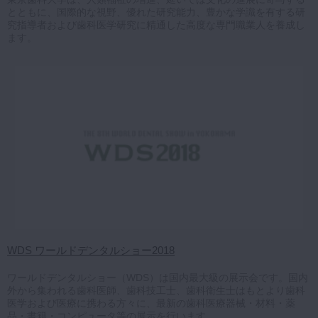
とともに、国際的な視野、優れた研究能力、豊かな学識を有する研
究指導者および歯科医学研究に精通した高度な専門職業人を養成し
ます。
WDS ワールドデンタルショー2018
ワールドデンタルショー（WDS）は国内最大級の展示会です。国内
外から集われる歯科医師、歯科技工士、歯科衛生士はもとより歯科
医学および医療に携わる方々に、最新の歯科医療器械・材料・薬
品・書籍・コンピュータ等の展示を行います。