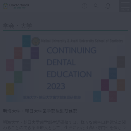
menu
学会・大学
保存修復
新着
新規登録
ログイン
歯内療法
歯周治療
LIVE
特集
DBラーニング
歯冠補綴
審美歯科
有床義歯
臨床知見録
小児歯科
歯科矯正
口腔外科・歯科麻酔
明海大学・朝日大学歯学部生涯研修部
LIFE STYLE
コラム
セミナー
インプラント
明海大学・朝日大学歯学部生涯研修では、様々な歯科口腔領域に関
わることのできる医療人として、生涯にわたり高い専門性を保ちつ
デジタル・歯科技工