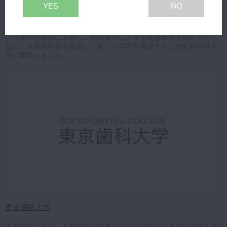
YES
NO
日本歯科大学 生命歯学部
日本歯科大学大学院生命歯学研究科は、日本歯科大学の自主独立と
いう建学の精神に立脚し、生命歯学に関する基盤研究を極めるとと
もに、先進的研究を推進して新しい学問を構築するため昭和35年4
月に開設しました。
東京歯科大学
東京歯科大学は、人類福祉の増進、延いては文化の進展に寄与する