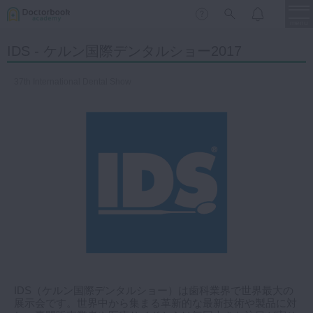
menu
IDS - ケルン国際デンタルショー2017
保存修復
新着
新規登録
ログイン
37th International Dental Show
歯内療法
歯周治療
LIVE
特集
DBラーニング
歯冠補綴
審美歯科
有床義歯
臨床知見録
小児歯科
歯科矯正
口腔外科・歯科麻酔
LIFE STYLE
コラム
セミナー
インプラント
IDS（ケルン国際デンタルショー）は歯科業界で世界最大の
展示会です。世界中から集まる革新的な最新技術や製品に対
デジタル・歯科技工