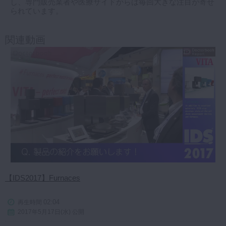
し、専門販売業者や医療サイドからは毎回大きな注目が寄せ
られています。
マイクロ・レーザー
予防歯科
関連動画
咬合機能
診査・診断
訪問歯科・高齢者歯科
基礎医学
医院経営・開業
【IDS2017】Furnaces
02:04
再生時間
2017年5月17日(水) 公開