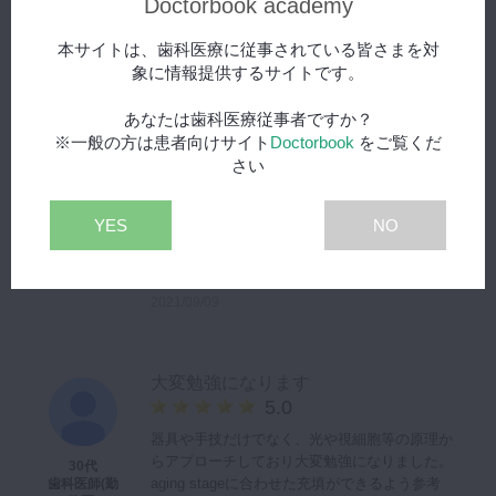
Doctorbook academy
とうございました。
40代
歯科医師(開
2021/09/14
本サイトは、歯科医療に従事されている皆さまを対
業医)
象に情報提供するサイトです。
あなたは歯科医療従事者ですか？
高度なテクニックがわかりやすい
※一般の方は患者向けサイト
Doctorbook
をご覧くだ
5.0
さい
高度なテクニックがわかりやすい
見るとCR知識が増えブラッシュアップできま
60代
YES
NO
す。
歯科医師(開
業医)
翌日から患者さんのために
手早く高度なCRが可能になる動画
2021/09/09
大変勉強になります
5.0
器具や手技だけでなく、光や視細胞等の原理か
らアプローチしており大変勉強になりました。
30代
aging stageに合わせた充填ができるよう参考
歯科医師(勤