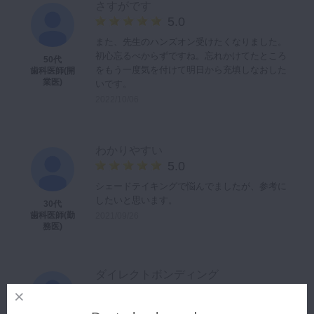
さすがです
5.0
また、先生のハンズオン受けたくなりました。
初心忘るべからずですね。忘れかけてたところ
50代
をもう一度気を付けて明日から充填しなおした
歯科医師(開
業医)
いです。
2022/10/06
わかりやすい
5.0
シェードテイキングで悩んでましたが、参考に
したいと思います。
30代
歯科医師(勤
2021/09/26
務医)
ダイレクトボンディング
5.0
理論的でとても分かりやすかったです。ありが