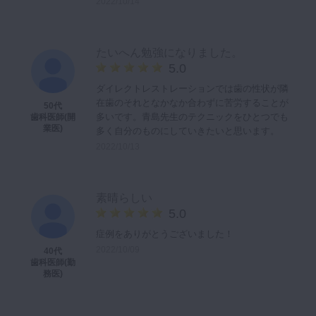
2022/10/14
マイクロ・レーザー
予防歯科
たいへん勉強になりました。
咬合機能
5.0
診査・診断
ダイレクトレストレーションでは歯の性状が隣
在歯のそれとなかなか合わずに苦労することが
50代
訪問歯科・高齢者歯科
多いです。青島先生のテクニックをひとつでも
歯科医師(開
業医)
多く自分のものにしていきたいと思います。
基礎医学
2022/10/13
医院経営・開業
素晴らしい
5.0
症例をありがとうございました！
2022/10/09
40代
歯科医師(勤
務医)