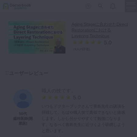
menu
Aging Stageに合わせたDirect
Restorationにおける
保存修復
新着
新規登録
ログイン
Layering Technique
5.0
歯内療法
（
8人の評価
）
歯周治療
LIVE
特集
DBラーニング
歯冠補綴
ユーザーレビュー
審美歯科
有床義歯
臨床知見録
職人の技です。
小児歯科
5.0
歯科矯正
いつもドクターブックさんで青島先生の講演を
拝聴して、もはや職人技で真似できないと痛感
50代
口腔外科・歯科麻酔
LIFE STYLE
コラム
セミナー
します。しかし分かりやすくて勉強になりま
歯科医師(開
業医)
す。なるべく青島先生に近づくよう研鑽しよう
インプラント
と思います。
デジタル・歯科技工