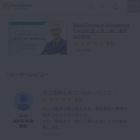
menu
Basic Course in Scandinavia
Concept 第４回 う蝕・歯周
保存修復
新着
新規登録
ログイン
病の対策
5.0
歯内療法
（
1人の評価
）
歯周治療
LIVE
特集
DBラーニング
歯冠補綴
ユーザーレビュー
審美歯科
有床義歯
臨床知見録
実は理解出来ていなかったこと！
小児歯科
5.0
歯科矯正
日々の臨床の取り組み方を、医院単位で再考す
るきっかけとなりました。
50代
口腔外科・歯科麻酔
LIFE STYLE
コラム
セミナー
ぜひ、衛生士と一緒にご覧になることをお勧め
歯科医師(勤
務医)
致します。
インプラント
2021/05/22
デジタル・歯科技工