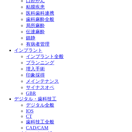
口腔がん
粘膜疾患
医科歯科連携
歯科麻酔全般
局所麻酔
伝達麻酔
鎮静
有病者管理
インプラント
インプラント全般
プランニング
埋入手術
印象採得
メインテナンス
サイナスオペ
GBR
デジタル・歯科技工
デジタル全般
IOS
CT
歯科技工全般
CAD/CAM