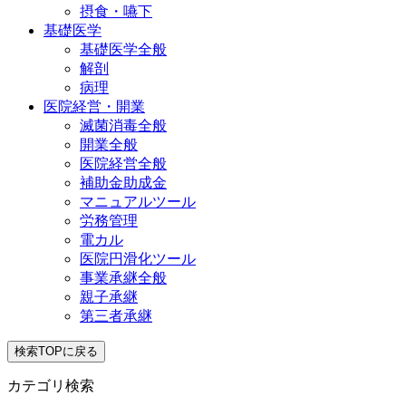
摂食・嚥下
基礎医学
基礎医学全般
解剖
病理
医院経営・開業
滅菌消毒全般
開業全般
医院経営全般
補助金助成金
マニュアルツール
労務管理
電カル
医院円滑化ツール
事業承継全般
親子承継
第三者承継
検索TOPに戻る
カテゴリ検索