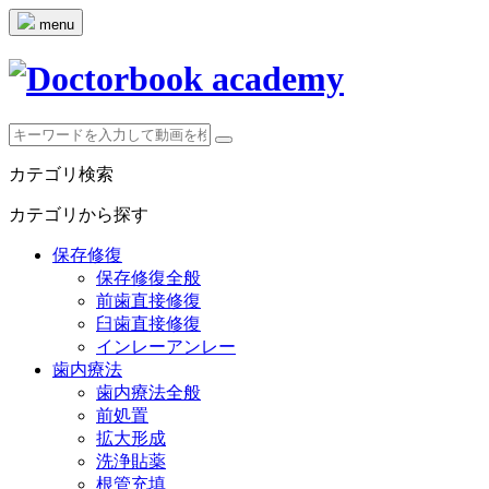
menu
カテゴリ検索
カテゴリから探す
保存修復
保存修復全般
前歯直接修復
臼歯直接修復
インレーアンレー
歯内療法
歯内療法全般
前処置
拡大形成
洗浄貼薬
根管充填