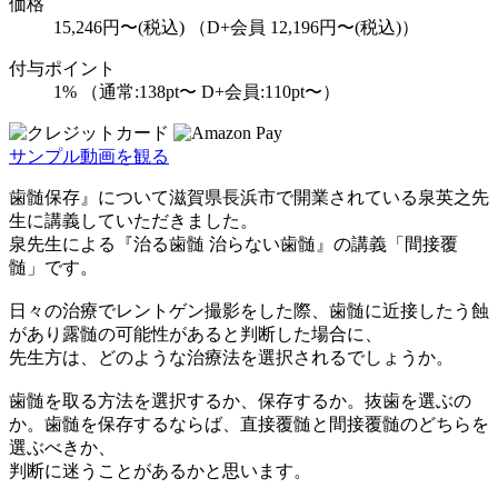
価格
15,246円〜(税込) （D+会員 12,196円〜(税込)）
付与ポイント
1% （通常:138pt〜 D+会員:110pt〜）
サンプル動画を観る
歯髄保存』について滋賀県長浜市で開業されている泉英之先
生に講義していただきました。
泉先生による『治る歯髄 治らない歯髄』の講義「間接覆
髄」です。
日々の治療でレントゲン撮影をした際、歯髄に近接したう蝕
があり露髄の可能性があると判断した場合に、
先生方は、どのような治療法を選択されるでしょうか。
歯髄を取る方法を選択するか、保存するか。抜歯を選ぶの
か。歯髄を保存するならば、直接覆髄と間接覆髄のどちらを
選ぶべきか、
判断に迷うことがあるかと思います。