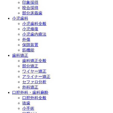
印象採得
咬合採得
部分床義歯
小児歯科
小児歯科全般
小児修復
小児歯内療法
外傷
保隙装置
筋機能
歯科矯正
歯科矯正全般
部分矯正
ワイヤー矯正
アライナー矯正
セファロ分析
外科矯正
口腔外科・歯科麻酔
口腔外科全般
抜歯
小手術