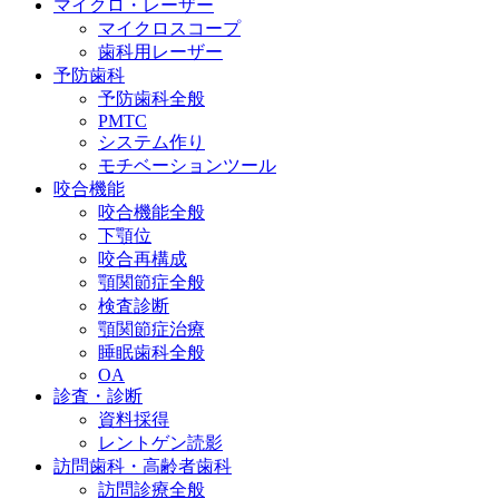
マイクロ・レーザー
マイクロスコープ
歯科用レーザー
予防歯科
予防歯科全般
PMTC
システム作り
モチベーションツール
咬合機能
咬合機能全般
下顎位
咬合再構成
顎関節症全般
検査診断
顎関節症治療
睡眠歯科全般
OA
診査・診断
資料採得
レントゲン読影
訪問歯科・高齢者歯科
訪問診療全般