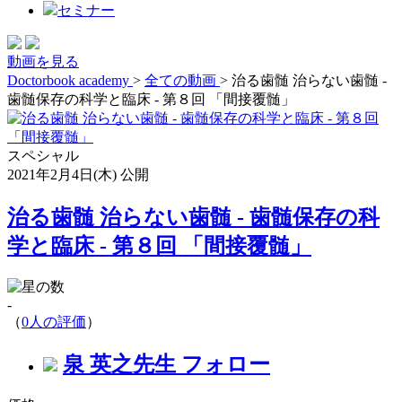
セミナー
動画を見る
Doctorbook academy
>
全ての動画
>
治る歯髄 治らない歯髄 -
歯髄保存の科学と臨床 - 第８回 「間接覆髄」
スペシャル
2021年2月4日(木) 公開
治る歯髄 治らない歯髄 - 歯髄保存の科
学と臨床 - 第８回 「間接覆髄」
-
（
0人の評価
）
泉 英之先生
フォロー