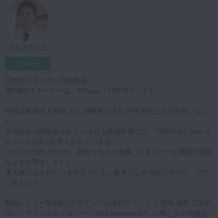
マイクロ・レーザー
予防歯科
咬合機能
大石 洋平 先生
診査・診断
フォロー
訪問歯科・高齢者歯科
口腔内スキャナー比較動画
第2弾のスキャナーは、3Shape「TRIOS 3」です。
基礎医学
医院経営・開業
今回は医療法人社団 大志 理事長の大石 洋平先生にお話を伺いまし
た。
大石先生が院長をされている北上尾歯科様では、TRIOS 3とiTero エ
レメントの2つを導入されています。
その2つの使い分けや、院内ラボとの連携、スキャナーの費用対効果
などをお聞きしました。
導入検討をされている先生方にもご参考となる内容ですので、ぜひ
ご覧ください。
製品レビュー第3弾は三宮アップル歯科クリニック 院長 和気 正和先
生にアラインテクノロジー「iTero element 5D」に関しての所感を