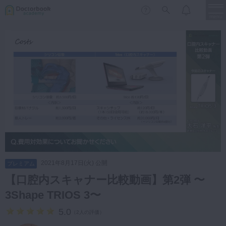
menu
保存修復
新着
新規登録
ログイン
歯内療法
歯周治療
LIVE
特集
DBラーニング
歯冠補綴
審美歯科
有床義歯
臨床知見録
小児歯科
2021年8月17日(火) 公開
プレミアム
歯科矯正
【口腔内スキャナー比較動画】第2弾 〜
口腔外科・歯科麻酔
3Shape TRIOS 3〜
LIFE STYLE
コラム
セミナー
インプラント
5.0
（
2人の評価
）
デジタル・歯科技工