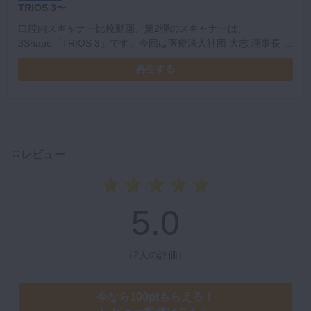
TRIOS 3〜
口腔内スキャナー比較動画、第2弾のスキャナーは、
3Shape「TRIOS 3」です。今回は医療法人社団 大志 理事長 大
石 洋平先生に「実際の臨床への応用に関して」や「iTeroと
再生する
TRIOS 3の使い分け」など、11の質問にお答えいただきまし
た。
レビュー
5.0
（
2人の評価
）
今なら100ptもらえる！