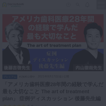
menu
保存修復
新着
新規登録
ログイン
歯内療法
歯周治療
LIVE
特集
DBラーニング
歯冠補綴
審美歯科
有床義歯
臨床知見録
小児歯科
2021年9月17日(金) 公開
プレミアム
#1無料公開中
歯科矯正
「アメリカ歯科医療28年間の経験で学んだ
口腔外科・歯科麻酔
最も大切なこと The art of treatment
LIFE STYLE
コラム
セミナー
インプラント
plan」 症例ディスカッション 後藤先生編
デジタル・歯科技工