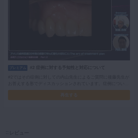
#2 症例に対する予知性と対応について
プレミアム
#2ではその症例に対しての内山先生によるご質問に後藤先生が
お答えする形でディスカッションされています。症例につい
て、材料について15分程の時間でテンポよくディスカッション
再生する
が行われています。 欠損歯の症例に対する治療にご興味がある
先生や接着ブリッジについて経験が少ない先生におすすめの講
義です。
レビュー