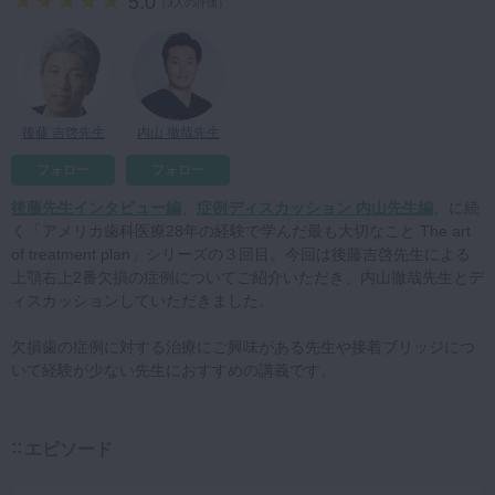
5.0
（
3人の評価
）
マイクロ・レーザー
予防歯科
咬合機能
後藤 吉啓先生
内山 徹哉先生
診査・診断
フォロー
フォロー
訪問歯科・高齢者歯科
後藤先生インタビュー編
、
症例ディスカッション 内山先生編
、に続
基礎医学
く「アメリカ歯科医療28年の経験で学んだ最も大切なこと The art
医院経営・開業
of treatment plan」シリーズの３回目。今回は後藤吉啓先生による
上顎右上2番欠損の症例についてご紹介いただき、内山徹哉先生とデ
ィスカッションしていただきました。
欠損歯の症例に対する治療にご興味がある先生や接着ブリッジにつ
いて経験が少ない先生におすすめの講義です。
エピソード