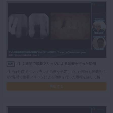
#1 ２週間で接着ブリッジによる治療を行った症例
無料
#1では他院でインプラント治療を予定していた部分を後藤先生
が2週間で接着ブリッジによる治療を行った過程を詳しく解説
いただきます。主訴は別で来院した時点から、後藤先生による
再生する
ワックスアップをして治療計画を練る段階までストーリーのあ
る内容で治療計画を立てるまでの流れを学べます。