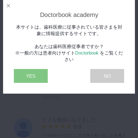
業医)
2021/10/07
Doctorbook academy
勉強になります
本サイトは、歯科医療に従事されている皆さまを対
5.0
象に情報提供するサイトです。
接着ブリッジは見たことがなかったので、とて
あなたは歯科医療従事者ですか？
も参考になりました。
30代
※一般の方は患者向けサイト
Doctorbook
をご覧くだ
内山先生の、一つ一つの作業を丁寧に行うこと
歯科医師(勤
務医)
さい
の大切さ
後藤先生の、先を見据えて治療計画を立てる予
知性
YES
NO
どちらも長期予後を得るには大切だと感じま
す。
ぜひ他の症例も見てみたいです。
2021/09/21
とても勉強になりました。
5.0
一つのケースでここまで深く色々なことを考え