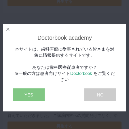
再生する
プローチの勘所が学べる1本です。
Doctorbook academy
本サイトは、歯科医療に従事されている皆さまを対
象に情報提供するサイトです。
あなたは歯科医療従事者ですか？
※一般の方は患者向けサイト
Doctorbook
をご覧くだ
さい
1/7
YES
NO
【特典映像】症例ディスカッション│聴講生からの
プレミアム
疑問に答えて
相宮秀俊先生、月星陽介先生のご講演後、聴講生からの質問に
答えていただきました。 ご講演内容への質問だけでなく、治療
に困っている症例の相談など。 様々な疑問に、豊富な臨床経験
再生する
をもとに回答いただいております。