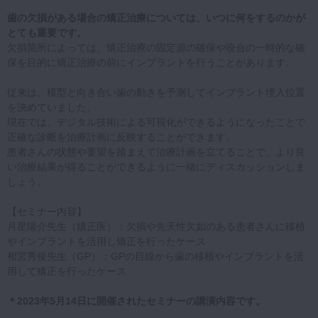
歯の欠損がある場合の矯正治療については、いつに何をするのかが
とても重要です。
欠損箇所によっては、矯正治療の固定源の確保や咬合の一時的な確
保を目的に矯正治療の前にインプラントを行うことがあります。
従来は、模型と向き合い歯の動きを予測してインプラント埋入位置
を決めていました。
現在では、デジタル技術による可視化ができるようになったことで
正確な診断を治療計画に反映することができます。
患者さんの状態や要望を踏まえて治療計画を立てることで、より良
い治療結果が得ることができるように一緒にディスカッションしま
しょう。
【セミナー内容】
月星陽介先生（矯正医）：欠損や先天性欠如のある患者さんに移植
やインプラントを活用し矯正を行ったケース
相宮秀俊先生（GP）：GPの目線から歯の移植やインプラントを活
用して矯正を行ったケース
＊2023年5月14日に開催されたセミナーの講演内容です。