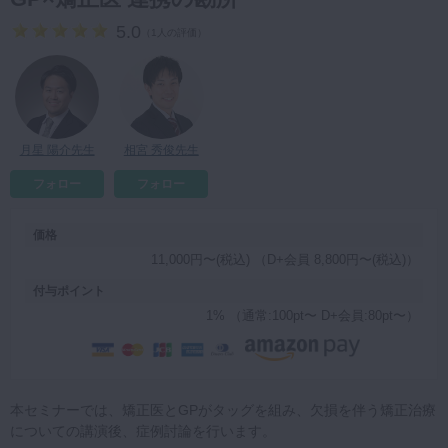
マイクロ・レーザー
5.0
（
1人の評価
）
予防歯科
咬合機能
診査・診断
月星 陽介先生
相宮 秀俊先生
訪問歯科・高齢者歯科
フォロー
フォロー
基礎医学
医院経営・開業
価格
11,000円〜(税込) （D+会員 8,800円〜(税込)）
付与ポイント
1% （通常:100pt〜 D+会員:80pt〜）
本セミナーでは、矯正医とGPがタッグを組み、欠損を伴う矯正治療
についての講演後、症例討論を行います。