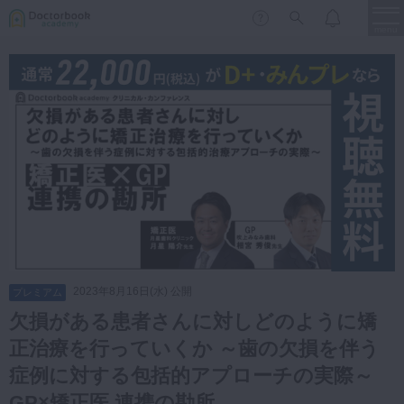
menu
保存修復
新着
新規登録
ログイン
歯内療法
歯周治療
LIVE
特集
DBラーニング
歯冠補綴
審美歯科
有床義歯
臨床知見録
小児歯科
2023年8月16日(水) 公開
プレミアム
歯科矯正
欠損がある患者さんに対しどのように矯
口腔外科・歯科麻酔
正治療を行っていくか ～歯の欠損を伴う
LIFE STYLE
コラム
セミナー
インプラント
症例に対する包括的アプローチの実際～
デジタル・歯科技工
GP×矯正医 連携の勘所