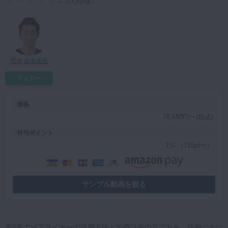
-
（
0人の評価
）
マイクロ・レーザー
予防歯科
咬合機能
荒井 昌海先生
診査・診断
フォロー
訪問歯科・高齢者歯科
基礎医学
価格
医院経営・開業
78,650円〜(税込)
付与ポイント
1% （715pt〜）
サンプル動画を観る
第5章ではアライナーの活用方法と治療計画の立て方を、症例ごとに