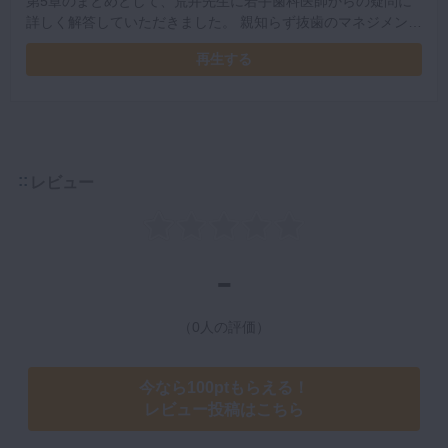
第5章のまとめとして、荒井先生に若手歯科医師からの疑問に
詳しく解答していただきました。 親知らず抜歯のマネジメント
や保定、MFT開始時期について、荒井先生のご経験から得た知
再生する
見を教えてくださいます。
レビュー
-
（0人の評価）
今なら100ptもらえる！
レビュー投稿はこちら