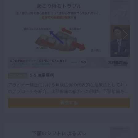
1/7
5-5 III級症例
スペシャル
アライナー矯正におけるⅢ級症例の代表的な治療法として4つ
のアプローチを紹介。上顎前歯の前方への移動、下顎前歯を舌
側への倒し、下顎臼歯の遠心方向への移動、スピー湾曲の保持
再生する
について、具体的なトラブルとその対処法を学べます。