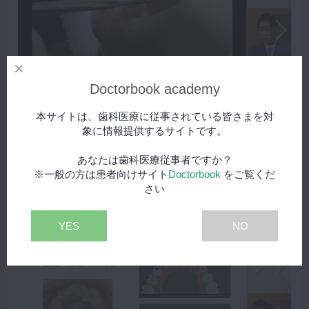
Doctorbook academy
1/7
本サイトは、歯科医療に従事されている皆さまを対
5-7 空隙歯列
スペシャル
象に情報提供するサイトです。
アライナー矯正による空隙歯列の治療のポイントとアプローチ
方法を解説。空隙歯列が生じる原因となる舌小帯の切除術につ
あなたは歯科医療従事者ですか？
いてはオペ動画で学べます。
※一般の方は患者向けサイト
Doctorbook
をご覧くだ
再生する
さい
YES
NO