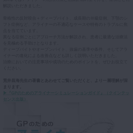
解説いただきました。
骨格性の反対咬合＋ディープバイト、成長期のⅢ級症例、下顎のシ
フト症例など、アライナーの不適応なケースや特有のトラブルに焦
点を当てています。
異なる症例ごとにアプローチ方法が解説され、患者に最適な治療法
を見極める手助けとなります。
ディープバイトやオープンバイト、抜歯の基準や条件、そしてアラ
イナーの進化による改善点なども詳しく説明いただきました。
治療においての注意事項や成功のためのポイントを、ぜひお役立て
ください。
荒井昌海先生の著書とあわせてご覧いただくと、より一層理解が深
まります。
▶『GPのためのアライナーシミュレーションガイド』（クインテッ
センス出版）