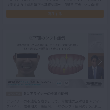
は覚えよう！歯科矯正の基礎知識〜」第5章 症例ごとの治療計
画 ダイジェスト映像です。
再生する
1/6
5-1 アライナーの不適応症例
スペシャル
アライナーの不適応な症例として、骨格性の反対咬合＋ディー
プバイト、成長期のⅢ級症例、下顎のシフト症例の3つがあり