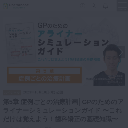
menu
保存修復
新着
新規登録
ログイン
歯内療法
歯周治療
LIVE
特集
DBラーニング
歯冠補綴
審美歯科
有床義歯
1/6
臨床知見録
小児歯科
2023年10月18日(水) 公開
スペシャル
歯科矯正
第5章 症例ごとの治療計画│GPのためのア
口腔外科・歯科麻酔
ライナーシミュレーションガイド 〜これ
LIFE STYLE
コラム
セミナー
インプラント
だけは覚えよう！歯科矯正の基礎知識〜
デジタル・歯科技工