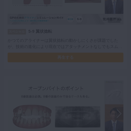
1/6
5-9 翼状捻転
スペシャル
かつてのアライナーは翼状捻転の動かしにくさが課題でした
が、技術の進化により現在ではアタッチメントなしでもスムー
ズに動かせるようになりました。翼状捻転を解決する現代のア
再生する
ライナー技術について解説いただきました。