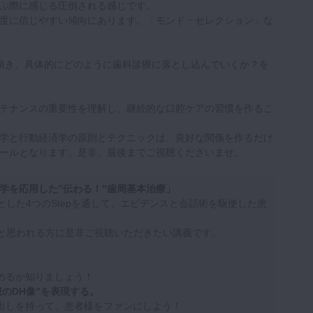
ぶ際に感じる圧倒される感じです。
度に信じやすい傾向にあります。「モンド・セレクション」な
頂き、具体的にどのように歯科診療に落とし込んでいくか？を
テナンスの重要性を理解し、継続的な口腔ケアの習慣を作るこ
学と行動経済学の原則とテクニックは、良好な関係を作るだけ
ールとなります。是非、最後までご視聴くださいませ。
心理学を応用した”伝わる！”歯周基本治療」
した4つのStepを通して、エビデンスと会話術を駆使した患
と思われる方に是非ご視聴いただきたい講義です。
求めるか知りましょう！
想のDH像”を表現する。
き出しを持って、患者様をファンにしよう！