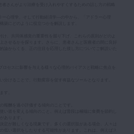
患者さんがより治療を受け入れやすくするための話し方の戦略
ラー心理学、そして行動経済学—の中から、「アドラー心理
構築にどのように役立つかを解説します。
気付け、共同体感覚の重要性を掘り下げ、これらの原則がどのよ
上させるかを探ります。さらに、患者さんと医療者の間に良好
的論からくる、正の注目を応用した接し方についてご解説いた
定プロセスに影響を与える様々な心理的バイアスと戦略に焦点を
い分けることで、行動変容を促す有益なツールとなります。
ます。
の報酬を過小評価する傾向のことです。
使い道を変える傾向のこと。例えば普段は極端に食費を節約し
があります。
決定が難しくなる現象です。多くの選択肢がある場合、人々は
の低い選択をしたりする可能性があります。これは、例えばス