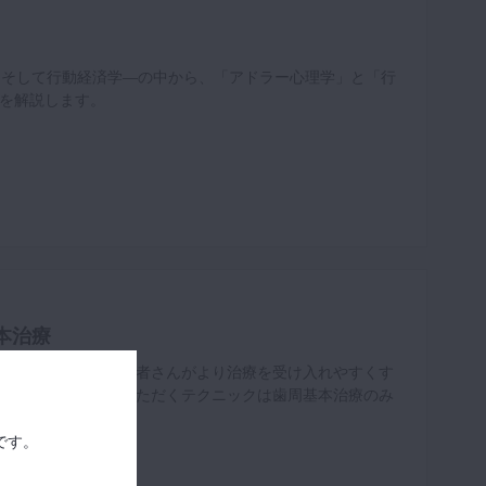
、そして行動経済学—の中から、「アドラー心理学」と「行
を解説します。
本治療
基本治療において患者さんがより治療を受け入れやすくす
木先生からご紹介いただくテクニックは歯周基本治療のみ
てみてください。
です。