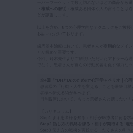
ーパーマーケットで数え切れないほどの商品から選
・権威への服従
：権威ある団体や人の言うことは過
どが該当します。
以上を含め、8つの心理学的なテクニックをご教授
お話いただいております。
歯周基本治療において、患者さんが定期的なメイン
とが極めて重要です。
今回、鈴木先生よりご解説いただいたアドラー心理
でなく、患者さんが自らの行動変容を促す強力なツ
全4回「"DHとDr.のための"心理学＋ペリオ｜
患者様の「行動・人生を変える」ことを最終目標と
者様へ伝える術が学べます。
日常臨床において、もっと患者さんと接したい！
【カリキュラム】
Step1 まず患者様を知る：相手が医療者に何を
Step2 話し方の戦略を練る：相手が期待する”理
Step3 伝え方の戦術を実践する：たくさんの引