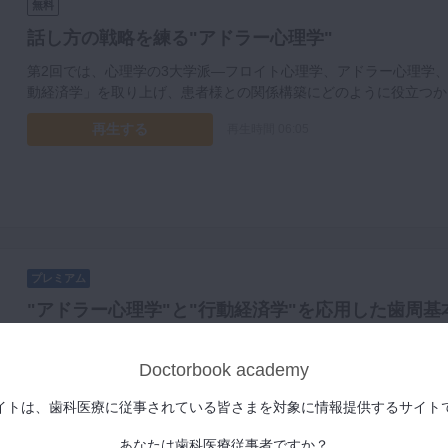
無料
話し方の戦略を練る"アドラー心理学"
第2回では、心理学の3大学派—フロイト心理学、アドラー心理学
動経済学」を取り上げ、患者様との関係構築にどのように役立つか
再生する
再生時間 06:05
プレミアム
"アドラー心理学"と"行動経済学"を応用した歯周基
本パートでは「アドラー心理学」と「行動経済学」を応用し、歯周
るための話し方の戦略について、ご解説をいただきます。今回、鈴
Doctorbook academy
ならず、コンサルでも非常に有用です。是非、日常臨床に取り入れ
イトは、歯科医療に従事されている皆さまを対象に情報提供するサイト
再生する
再生時間 34:11
あなたは歯科医療従事者ですか？