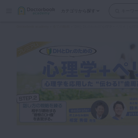
カテゴリから探す
保存修復
Doctorbook academy
>
全ての動画
>
"DHとDr.のための"心理学＋ペリオ｜心
歯内療法
歯周治療
歯冠補綴
審美歯科
有床義歯
小児歯科
歯科矯正
口腔外科・歯科麻酔
インプラント
デジタル・歯科技工
マイクロ・レーザー
予防歯科