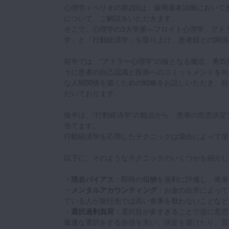
心理学＋ペリオの第2回は、歯周基本治療において
について、ご解説をいただきます。
そこで、心理学の3大学派—フロイト心理学、アド
学」と「行動経済学」を取り上げ、患者様との関係
前半では、"アドラー心理学"の核となる概念、勇
うに患者の自己認識と医療へのコミットメントを向
な人間関係を築くための戦略をお話しいただき、目
だいております。
後半は、"行動経済学"の観点から、患者の意思決
当てます。
行動経済学を応用したテクニックは場合によって使
以下に、そのようなテクニックのいくつかを紹介し
・現在バイアス
：即時の報酬を過剰に評価し、将来
・メンタルアカウンティング
：お金の出所によって
ている人が旅行先では高い食事を厭わないことなど
・選択過剰負荷
：選択肢が多すぎることで逆に意思
最適な選択をする自信を失い、決定を避けたり、質