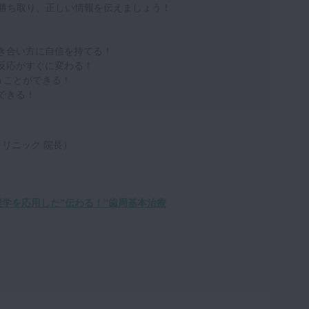
で信頼を勝ち取り、正しい情報を伝えましょう！
き合い方に自信を持てる！
反応がすぐに変わる！
行うことができる！
できる！
リニック 院長）
心理学を応用した”伝わる！”歯周基本治療