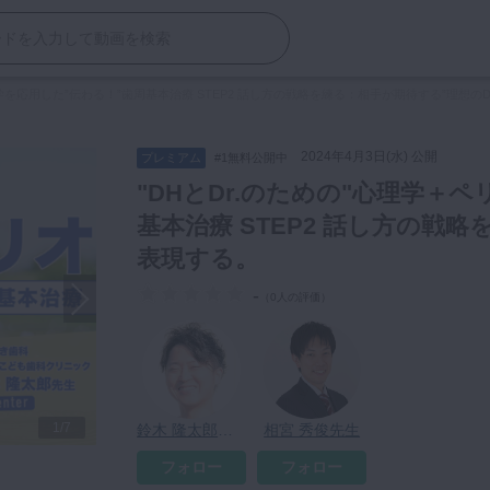
理学を応用した”伝わる！”歯周基本治療 STEP2 話し方の戦略を練る：相手が期待する”理想の
2024年4月3日(水) 公開
プレミアム
#1無料公開中
"DHとDr.のための"心理学＋
基本治療 STEP2 話し方の戦
表現する。
-
（
0人の評価
）
1/7
鈴木 隆太郎先生
相宮 秀俊先生
フォロー
フォロー