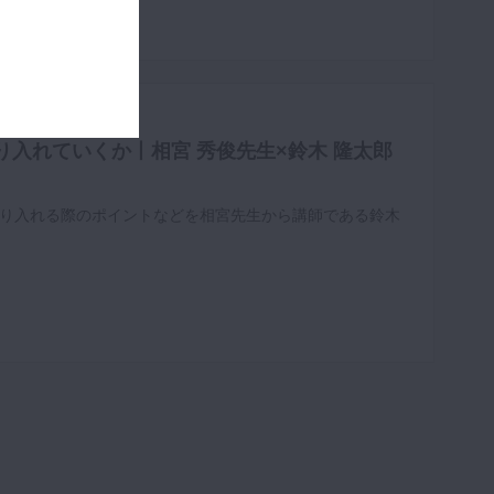
入れていくか丨相宮 秀俊先生×鈴木 隆太郎
り入れる際のポイントなどを相宮先生から講師である鈴木