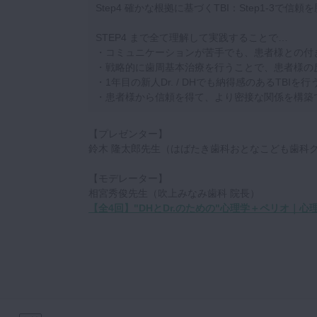
Step4 確かな根拠に基づくTBI：Step1-3
STEP4 まで全て理解して実践することで…
・コミュニケーションが苦手でも、患者様との付
・戦略的に歯周基本治療を行うことで、患者様の
・1年目の新人Dr. / DHでも納得感のあるTBIを
・患者様から信頼を得て、より密接な関係を構築
【プレゼンター】
鈴木 隆太郎先生（はばたき歯科おとなこども歯科ク
【モデレーター】
相宮秀俊先生（吹上みなみ歯科 院長）
【全4回】"DHとDr.のための"心理学＋ペリオ｜