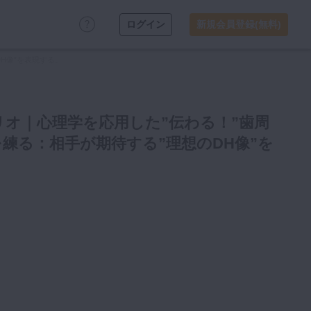
ログイン
新規会員登録(無料)
DH像”を表現する。
ペリオ｜心理学を応用した”伝わる！”歯周
略を練る：相手が期待する”理想のDH像”を