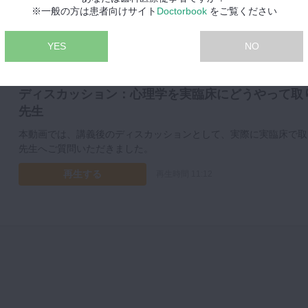
※一般の方は患者向けサイト
Doctorbook
をご覧ください
YES
NO
プレミアム
ディスカッション：心理学を実臨床にどうやって取り
先生
本動画では、講義後のディスカッションとして、実際に実臨床で取
先生へご質問いただきました。
再生する
再生時間 11:12