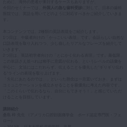
ために、海外の患者が来日するケースもありますが、
今回のセミナーでは、
外国人の急な歯科受診
に対して、日本の歯科
医院では、英語を用いてどのように対応すべきかご紹介していきま
す。
本コンテンツでは、2種類の英語表現をご紹介します。
1つ目は、中級者向けの「かっこいい表現」です。会話らしい自然な
口語表現を取り入れつつ、少し崩したリアルなフレーズを紹介して
いきます。
2つ目は、英語初学者向けの「とにかく伝わる表現」です。最低限、
この単語さえ並べれば相手に意図が伝わる、というレベルの語彙を
中心に、文法にはこだわらず、伝えることを優先した“ギリギリ伝わ
る”ラインの表現を取り上げます。
「失礼にあたるのでは…」といった懸念は一旦置いておき、まずは
コミュニケーションを成立させることを最優先に考えた内容です。
「このくらいで伝わるなら、自分にもできそう！」と感じていただ
けることを目指しています。
講師紹介
桑島 梓 先生 （アメリカ口腔顔面痛学会 ボード認定専門医・フェ
ロー）
・2013年 日本大学松戸歯学部 卒業