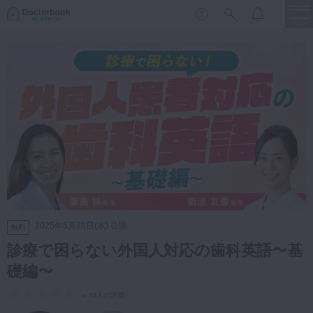
menu
保存修復
新着
新規登録
ログイン
歯内療法
歯周治療
LIVE
特集
DBラーニング
歯冠補綴
審美歯科
有床義歯
臨床知見録
小児歯科
2025年5月28日(水) 公開
無料
歯科矯正
診療で困らない外国人対応の歯科英語〜基
口腔外科・歯科麻酔
礎編〜
LIFE STYLE
コラム
セミナー
インプラント
-
（
0人の評価
）
デジタル・歯科技工