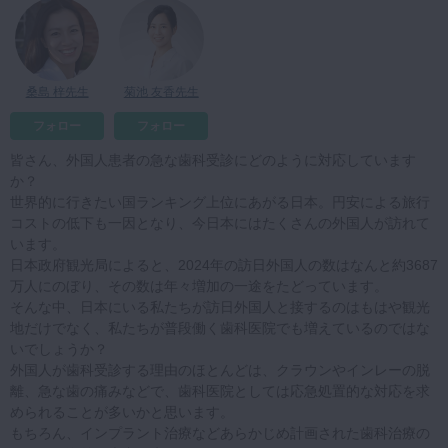
マイクロ・レーザー
予防歯科
咬合機能
桑島 梓先生
菊池 友香先生
診査・診断
フォロー
フォロー
訪問歯科・高齢者歯科
皆さん、外国人患者の急な歯科受診にどのように対応しています
か？
基礎医学
世界的に行きたい国ランキング上位にあがる日本。円安による旅行
コストの低下も一因となり、今日本にはたくさんの外国人が訪れて
医院経営・開業
います。
日本政府観光局によると、2024年の訪日外国人の数はなんと約3687
万人にのぼり、その数は年々増加の一途をたどっています。
そんな中、日本にいる私たちが訪日外国人と接するのはもはや観光
地だけでなく、私たちが普段働く歯科医院でも増えているのではな
いでしょうか？
外国人が歯科受診する理由のほとんどは、クラウンやインレーの脱
離、急な歯の痛みなどで、歯科医院としては応急処置的な対応を求
められることが多いかと思います。
もちろん、インプラント治療などあらかじめ計画された歯科治療の