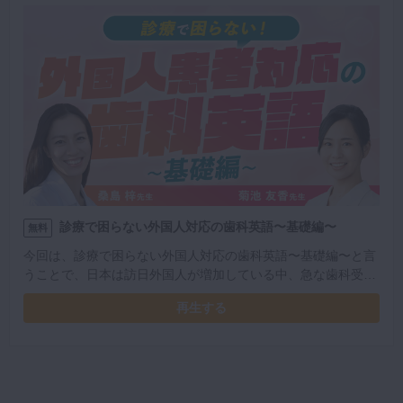
診療で困らない外国人対応の歯科英語〜基礎編〜
無料
今回は、診療で困らない外国人対応の歯科英語〜基礎編〜と言
うことで、日本は訪日外国人が増加している中、急な歯科受診
に対する英語での対応方法を紹介します。中級者向けの「かっ
再生する
こいい表現」と、英語初学者向けの「とにかく伝わる表現」を
お伝えします。