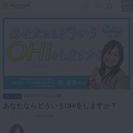
menu
保存修復
新着
新規登録
ログイン
歯内療法
歯周治療
LIVE
特集
DBラーニング
歯冠補綴
審美歯科
有床義歯
臨床知見録
小児歯科
2025年7月1日(火) 公開
プレミアム
歯科矯正
あなたならどういうOHIをしますか？
口腔外科・歯科麻酔
LIFE STYLE
コラム
セミナー
-
（
0人の評価
）
インプラント
デジタル・歯科技工