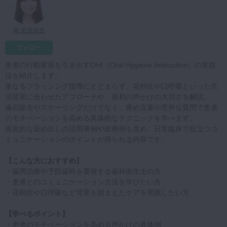
マイクロ・レーザー
予防歯科
南 里佳先生
咬合機能
フォロー
診査・診断
患者の行動変容を引き出すOHI（Oral Hygiene Instruction）の実践
法を紹介します。
訪問歯科・高齢者歯科
単なるブラッシング指導にとどまらず、花粉症や口呼吸といった生
基礎医学
活背景に合わせたアプローチや、最初の声かけの大切さを解説。
歯石除去やスケーリングだけでなく、褒め言葉や意外な質問で患者
医院経営・開業
のモチベーションを高める具体的なテクニックを学べます。
視覚的な染め出しの活用事例や改善例も含め、日常臨床で役立つコ
ミュニケーションのポイントが得られる内容です。
【こんな方におすすめ】
・歯周治療や予防歯科を重視する歯科衛生士の方
・患者とのコミュニケーション方法を学びたい方
・花粉症や口呼吸など背景を踏まえたケアを実践したい方
【学べるポイント】
・患者のモチベーションを高める声かけの具体例