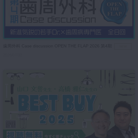
歯周外科 Case discussion OPEN THE FLAP 2026 第4期
NEW
2026/07/30