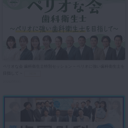
マイクロ・レーザー
予防歯科
咬合機能
診査・診断
訪問歯科・高齢者歯科
基礎医学
医院経営・開業
ペリオな会 歯科衛生士特別セッション ~ ペリオに強い歯科衛生士を
目指して ~
NEW
2026/08/05