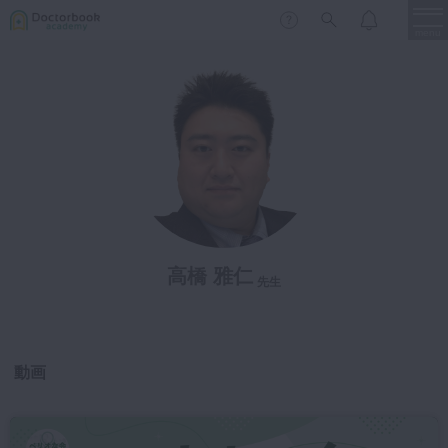
menu
保存修復
新着
新規登録
ログイン
歯内療法
歯周治療
LIVE
特集
DBラーニング
歯冠補綴
審美歯科
高橋 雅仁
有床義歯
先生
臨床知見録
小児歯科
歯科矯正
動画
口腔外科・歯科麻酔
LIFE STYLE
コラム
セミナー
インプラント
デジタル・歯科技工