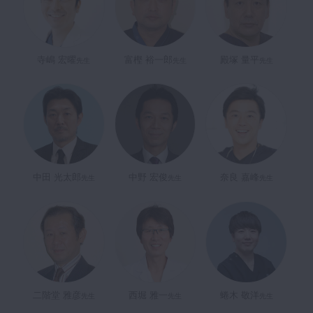
寺嶋 宏曜
富樫 裕一郎
殿塚 量平
先生
先生
先生
中田 光太郎
中野 宏俊
奈良 嘉峰
先生
先生
先生
二階堂 雅彦
西堀 雅一
蜷木 敬洋
先生
先生
先生