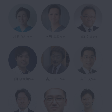
村尾 健斗
矢野 孝星
山口 文誉
先生
先生
先生
山田 峻太朗
吉川 宏一
吉田 茂
先生
先生
先生