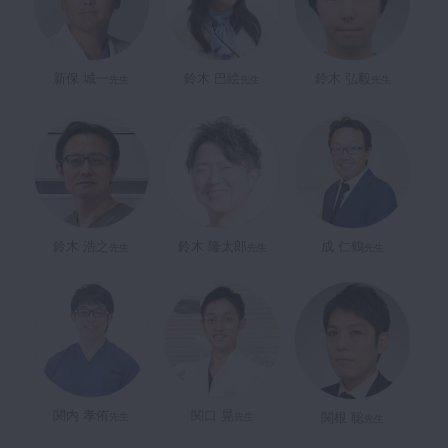
新保 城一
鈴木 巴絵
鈴木 弘毅
先生
先生
先生
鈴木 浩之
鈴木 隆太郎
成 仁鶴
先生
先生
先生
関内 孝侑
関口 晃
関根 聡
先生
先生
先生