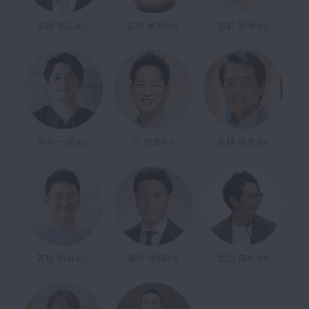
吉田 拓志
吉野 敏明
吉野 宏幸
先生
先生
先生
米今 一晃
呂 宗彦
若林 健史
先生
先生
先生
若松 尚吾
脇田 祐輔
渡辺 典久
先生
先生
先生