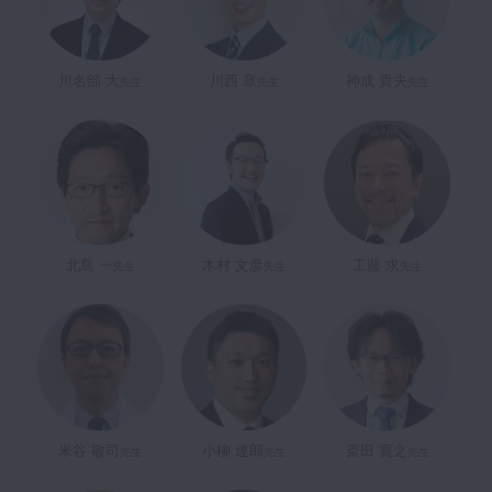
川名部 大
川西 章
神成 貴夫
先生
先生
先生
北島 一
木村 文彦
工藤 求
先生
先生
先生
米谷 敬司
小柳 達郎
斎田 寛之
先生
先生
先生