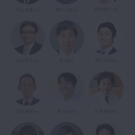
福場 駿介
平山 富興
廣野 大司
先生
先生
先生
船登 彰芳
前川 祥吾
星 嵩
先生
先生
先生
宮園 香樹
牧 幸治
松井 徳雄
先生
先生
先生