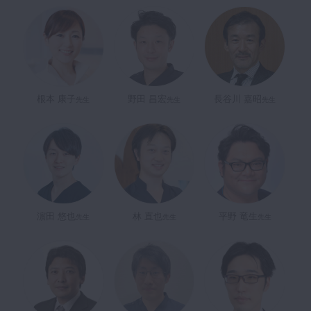
根本 康子
野田 昌宏
長谷川 嘉昭
先生
先生
先生
濵田 悠也
林 直也
平野 竜生
先生
先生
先生