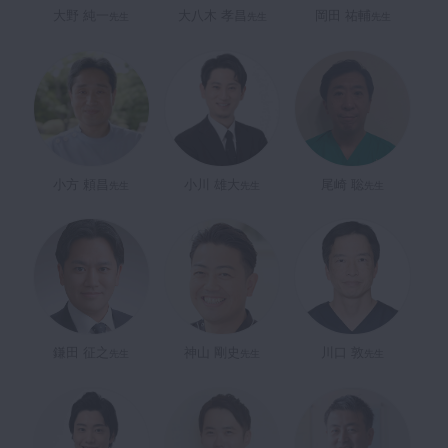
大野 純一
大八木 孝昌
岡田 祐輔
先生
先生
先生
小方 頼昌
小川 雄大
尾崎 聡
先生
先生
先生
鎌田 征之
神山 剛史
川口 敦
先生
先生
先生