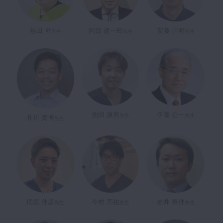
マイクロ・レーザー
予防歯科
熱田 亙
阿部 健一郎
安藤 正明
先生
先生
先生
咬合機能
診査・診断
訪問歯科・高齢者歯科
基礎医学
医院経営・開業
池田 康男
伊藤 公一
先生
先生
井川 貴博
先生
稲垣 伸彦
今村 亮祐
岩井 泰伸
先生
先生
先生