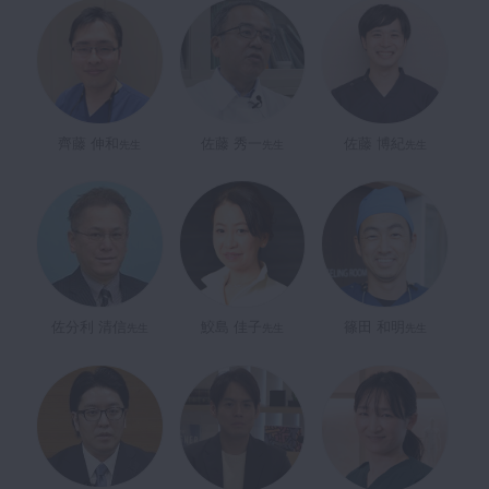
齊藤 伸和
佐藤 秀一
佐藤 博紀
先生
先生
先生
佐分利 清信
鮫島 佳子
篠田 和明
先生
先生
先生