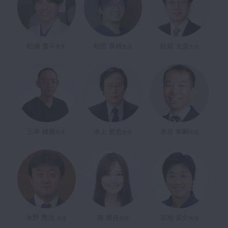
松浦 貴斗
松田 英雄
松延 允資
先生
先生
先生
三串 雄俊
水上 哲也
水谷 幸嗣
先生
先生
先生
水野 秀治
南 里佳
宮地 栄介
先生
先生
先生