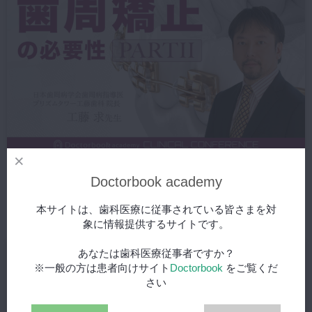
歯周病でもアライナー矯正は可能？低侵襲で行うペリオオルソ「歯
Doctorbook academy
周矯正の必要性」PART2
2022/09/05
本サイトは、歯科医療に従事されている皆さまを対
象に情報提供するサイトです。
あなたは歯科医療従事者ですか？
※一般の方は患者向けサイト
Doctorbook
をご覧くだ
さい