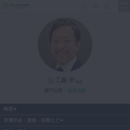
menu
保存修復
新着
新規登録
ログイン
歯内療法
歯周治療
LIVE
特集
DBラーニング
歯冠補綴
審美歯科
工藤 求
有床義歯
先生
臨床知見録
小児歯科
専門分野：
歯周治療
歯科矯正
口腔外科・歯科麻酔
略歴
LIFE STYLE
コラム
セミナー
インプラント
所属学会・資格・役職など
デジタル・歯科技工