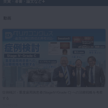
受賞・著書・論文など
マイクロ・レーザー
予防歯科
動画
咬合機能
診査・診断
訪問歯科・高齢者歯科
基礎医学
医院経営・開業
症例検討 - 重度歯周病患者(StageⅣ/Grade C) への治療戦略を考察
する
2024/05/28