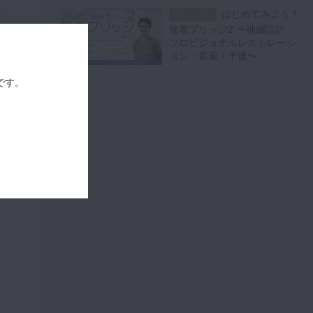
。
はじめてみよう！
スペシャル
接着ブリッジ2 〜補綴設計・
を
プロビジョナルレストレーシ
ョン・装着・予後〜
つ
接
です。
脱
の
先
ぜ