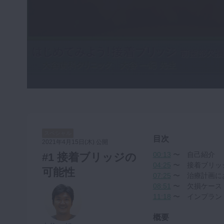
咬合機能
診査・診断
訪問歯科・高齢者歯科
基礎医学
医院経営・開業
スペシャル
目次
2021年4月15日(木) 公開
00:13
〜 自己紹介
#1 接着ブリッジの
04:25
〜 接着ブリッ
可能性
07:25
〜 治療計画に
08:51
〜 欠損ケース
11:18
〜 インプラン
概要