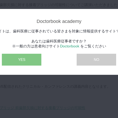
歯部欠損に対する接着ブリッジの可能性についてご講演いただきました
法は基本的に骨を削るインプラント、歯を削るブリッジによる補綴処置
Doctorbook academy
ないでしょうか。どちらも優良な治療方法ですが、選択肢としてもう一
きると、より治療の幅を広げることができます。歯科医師の立場では、
イトは、歯科医療に従事されている皆さまを対象に情報提供するサイト
はマイナスな部分もあり、特に脱離が不安という先生が多いかと思いま
見れば、そのようなマイナス・イメージは払拭できるでしょう。漠然と
あなたは歯科医療従事者ですか？
く、デザインや接着方法、咬合調整までしっかり理解することで、脱離
※一般の方は患者向けサイト
Doctorbook
をご覧ください
がわかる動画です。
YES
NO
脱離するというイメージがある先生方も、そもそも良く知らないという
ることで接着ブリッジを選択枝の一つにできる内容となっております。
にLIVE配信されたクリニカル・カンファレンスの講義内容となります。
ブリッジ 前歯部欠損に対する接着ブリッジの可能性