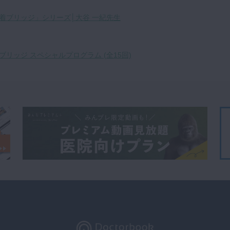
着ブリッジ」シリーズ│大谷 一紀先生
リッジ スペシャルプログラム (全15回)