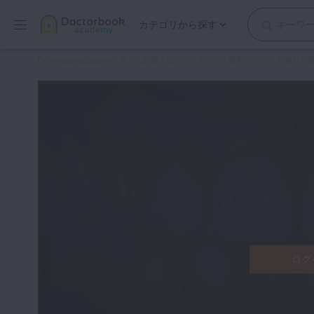
カテゴリから探す
保存修復
Doctorbook academy
>
全ての動画
>
はじめてみよう！接着ブリッジ 前歯部欠
歯内療法
歯周治療
歯冠補綴
審美歯科
有床義歯
小児歯科
歯科矯正
口腔外科・歯科麻酔
インプラント
ログ
デジタル・歯科技工
マイクロ・レーザー
予防歯科