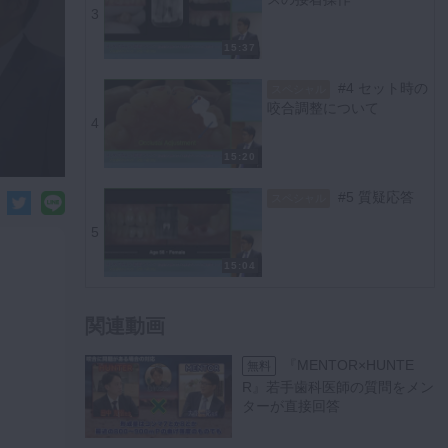
3
15:37
#4 セット時の
スペシャル
咬合調整について
4
15:20
#5 質疑応答
スペシャル
5
15:04
関連動画
『MENTOR×HUNTE
無料
R』若手歯科医師の質問をメン
ターが直接回答