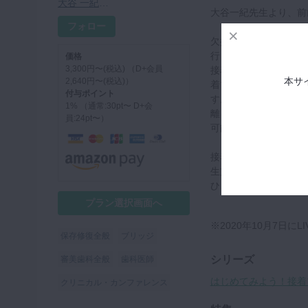
大谷 一紀先生
大谷一紀先生より、前
フォロー
欠損部に対する治療方
行うことが多いのでは
価格
3,300円〜(税込) （D+会員
接着ブリッジを提示で
本サ
2,640円〜(税込)）
着ブリッジのイメージ
付与ポイント
す。しかしこの動画を
1% （通常:30pt〜 D+会
離を心配するのではな
員:24pt〜）
可能性は減らせること
接着ブリッジに対して
生方も、この動画を見
ひご覧ください。
プラン選択画面へ
※2020年10月7日
保存修復全般
ブリッジ
シリーズ
審美歯科全般
歯科医師
はじめてみよう！接着
クリニカル・カンファレンス