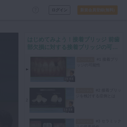
ログイン
新規会員登録(無料)
はじめてみよう！接着ブリッジ 前歯
部欠損に対する接着ブリッジの可能
性
#1 接着ブリ
スペシャル
ッジの可能性
15:03
#2 接着ブリッ
スペシャル
ジを検討する症例とは
2
13:19
#3 セラミック
スペシャル
スの接着操作