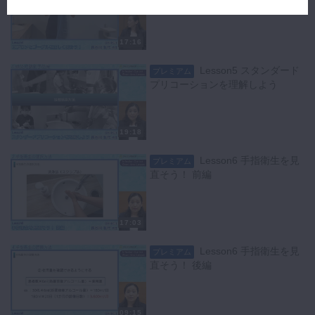
17:16
Lesson5 スタンダード
プレミアム
プリコーションを理解しよう
19:18
Lesson6 手指衛生を見
プレミアム
直そう！ 前編
17:03
Lesson6 手指衛生を見
プレミアム
直そう！ 後編
09:15