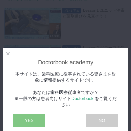
こちらの動画では感染症の有無にかかわらずすべての患者様に対して感
染予防をできるよう、正しい知識が身に着けられます。各医院の衛生管
Lesson1 ユニット消毒
プレミアム
理を見直すきっかけになる動画です。
と薬剤選びを見直そう！
キーワード：湿性生体物質 病原体 個人防護具 手指衛生 器材再生
15:00
Lesson2 グローブの使
プレミアム
用方法を確認して見直そう！
Doctorbook academy
本サイトは、歯科医療に従事されている皆さまを対
19:42
象に情報提供するサイトです。
Lesson3 マスクを正し
プレミアム
く使おう！
あなたは歯科医療従事者ですか？
※一般の方は患者向けサイト
Doctorbook
をご覧くだ
さい
20:18
YES
NO
Lesson4 エプロンとゴ
プレミアム
ーグルを正しく使おう！