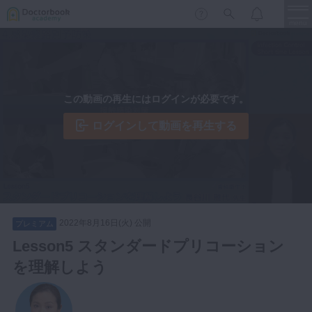
menu
保存修復
新着
新規登録
ログイン
この動画の再生にはログインが必要です。
歯内療法
歯周治療
ログインして動画を再生する
LIVE
特集
DBラーニング
歯冠補綴
審美歯科
有床義歯
臨床知見録
小児歯科
2022年8月16日(火) 公開
プレミアム
歯科矯正
Lesson5 スタンダードプリコーション
口腔外科・歯科麻酔
を理解しよう
LIFE STYLE
コラム
セミナー
インプラント
デジタル・歯科技工