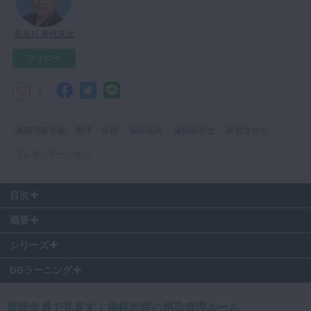
マイクロ・レーザー
長谷川 雅代先生
予防歯科
フォロー
咬合機能
診査・診断
2
訪問歯科・高齢者歯科
滅菌消毒全般
助手・受付
歯科医師
歯科衛生士
新型コロナ
基礎医学
プレゼンテーション
医院経営・開業
目次
01:07
～ 一日の来院人数
概要
02:30
～ 感染症患者の対応
スタンダードプリコーションは昨今の医療業界では常識となっています
07:35
～ スタンダードプリコーションとは
シリーズ
が、コロナウイルスの感染拡大をしている現在改めて確認していきまし
10:41
～ 感染予防の基本
ょう。自分自身や他のスタッフを守る為日々の診療で大切な知識となり
DBラーニング
13:05
～ 10個の具体策
ます。
15:53
～ 感染経路別予防策
医院全員で見直す！歯科医院の感染管理ルール