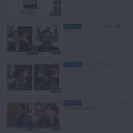
36:16
IOSってどれが一番いい
プレミアム
の？
31:29
インビザのスキャナーっ
プレミアム
てどれでもいいの？
31:45
カウンセリングツールと
プレミアム
してのIOS活用術
32:54