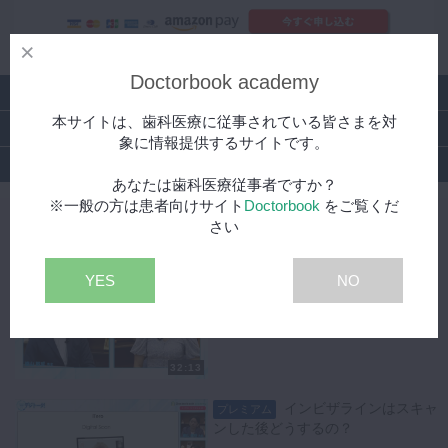
Doctorbook academy
シリーズ
本サイトは、歯科医療に従事されている皆さまを対
特集
象に情報提供するサイトです。
DBラーニング
あなたは歯科医療従事者ですか？
※一般の方は患者向けサイト
Doctorbook
をご覧くだ
IOS編｜デジトーク！～デジタルデンティストリーの現在と
さい
未来を多彩なゲストを呼んで語り合うトーク番組～
IOSってどんなことできる
YES
NO
無料
の？
32:13
インビザラインはスキャ
プレミアム
ンした後どうするの？