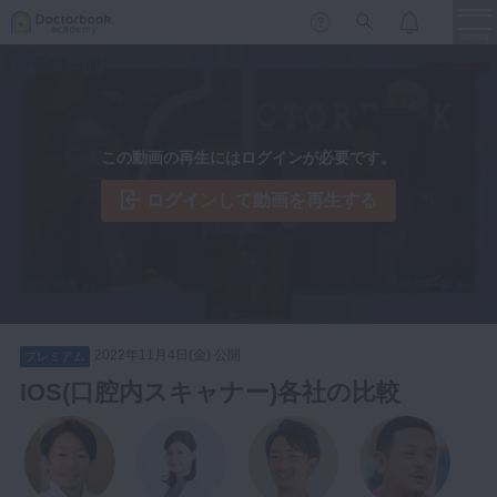
menu
保存修復
新着
新規登録
ログイン
この動画の再生にはログインが必要です。
歯内療法
歯周治療
ログインして動画を再生する
LIVE
特集
DBラーニング
歯冠補綴
審美歯科
有床義歯
臨床知見録
小児歯科
2022年11月4日(金) 公開
プレミアム
歯科矯正
IOS(口腔内スキャナー)各社の比較
口腔外科・歯科麻酔
LIFE STYLE
コラム
セミナー
インプラント
デジタル・歯科技工