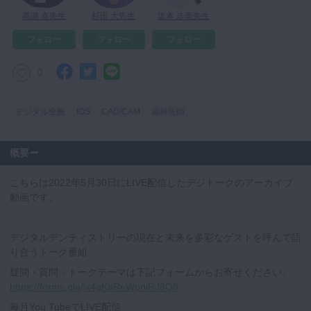
髙瀬 直先生
杉田 大先生
坂本 歩美先生
フォロー
フォロー
フォロー
0
デジタル全般
IOS
CAD/CAM
歯科医師
概要
こちらは2022年5月30日にLIVE配信したデジトークのアーカイブ
動画です。
デジタルデンティストリーの現在と未来を多彩なゲストを呼んで語
り合うトーク番組
疑問・質問・トークテーマは下記フォームからお寄せください。
https://forms.gle/jx4gKaReWpniRJ8Q8
毎月You TubeでLIVE配信