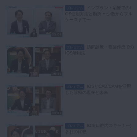
インプラント治療でのI
プレミアム
OS使用方法と勘所 〜少数からフル
ケースまで〜
33:06
訪問診療・義歯作成での
プレミアム
IOS活用法
35:37
IOSとCAD/CAMを活用
プレミアム
した診療の現在と未来
33:57
IOS(口腔内スキャナー)
プレミアム
各社の比較