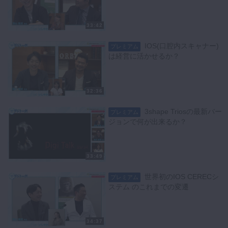
33:42
IOS(口腔内スキャナー)
プレミアム
は経営に活かせるか？
32:36
3shape Triosの最新バー
プレミアム
ジョンで何が出来るか？
33:49
世界初のIOS CERECシ
プレミアム
ステム のこれまでの変遷
34:37