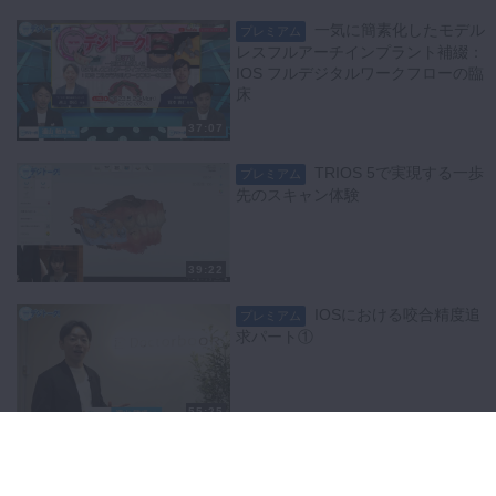
一気に簡素化したモデル
プレミアム
レスフルアーチインプラント補綴：
IOS フルデジタルワークフローの臨
床
37:07
TRIOS 5で実現する一歩
プレミアム
先のスキャン体験
39:22
IOSにおける咬合精度追
プレミアム
求パート①
55:25
IOSにおける咬合精度追
プレミアム
求パート②