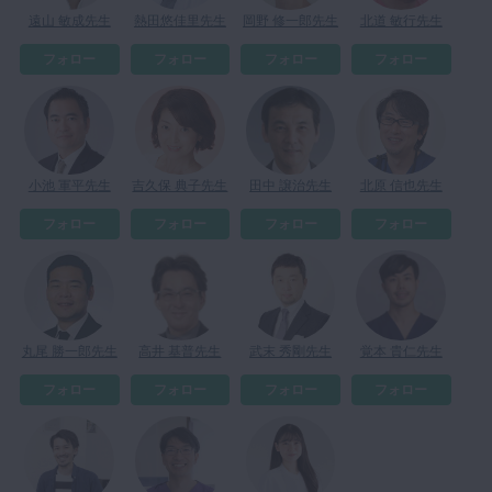
遠山 敏成先生
熱田悠佳里先生
岡野 修一郎先生
北道 敏行先生
マイクロ・レーザー
フォロー
フォロー
フォロー
フォロー
予防歯科
咬合機能
診査・診断
訪問歯科・高齢者歯科
小池 軍平先生
吉久保 典子先生
田中 譲治先生
北原 信也先生
基礎医学
フォロー
フォロー
フォロー
フォロー
医院経営・開業
丸尾 勝一郎先生
高井 基普先生
武末 秀剛先生
覚本 貴仁先生
フォロー
フォロー
フォロー
フォロー