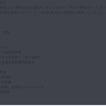
講演
都合により変更される場合がございますので、予めご承知おきください
の内容が変更となりました・第9回,第10回の講演順が変更となりました
 院長
生まれ
科大学歯学部卒業
科大学大学院修了 博士(歯学)
科大学歯学部附属病院医員
究員
科大学助手
科大学助教
田区開業 吉岡デンタルオフィス
勤講師