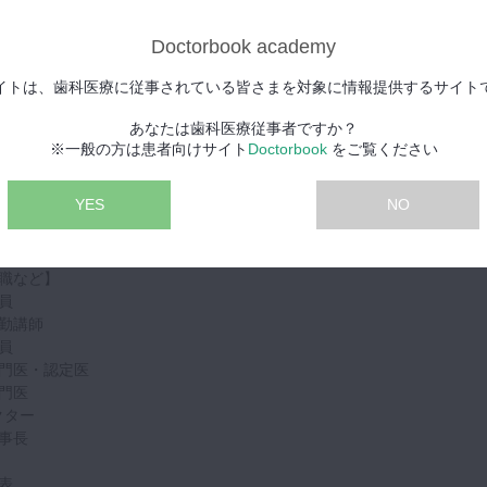
335 特許
616 特許
Doctorbook academy
法学会関東甲信越静支部大会 鈴木賢策賞
学教育学会第5回システム開発賞
イトは、歯科医療に従事されている皆さまを対象に情報提供するサイト
法学会雑誌 優秀論文賞
法学会 大会長賞受賞
あなたは歯科医療従事者ですか？
存学会学術賞
※一般の方は患者向けサイト
Doctorbook
をご覧ください
5930 特許出願
学会学術大会 WAKAI賞
YES
NO
法学会学術大会 デンツプライ賞
法学会 関東歯内療法学会賞
職など】
員
勤講師
員
門医・認定医
門医
クター
事長
表