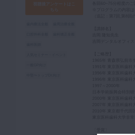
各回60~75分程度のご
視聴後アンケートはこ
ちら
※プログラムの内容は
（追記：第7回,第8回
歯内療法全般
歯周治療全般
【講師名】
口腔外科全般
歯科矯正全般
吉岡 隆知先生
吉岡デンタルオフィス
歯科医師
【ご略歴】
人気セミナー・イベント
1965年 青森県弘前市
一般GP向け
1991年 東京医科歯
1996年 東京医科歯
中堅〜トップDr.向け
1996年 東京医科歯
1997～2000年
日本学術振興会特別研
2000年 東京医科歯
2007年 東京医科歯
2010年 東京都千代
東京医科歯科大学非常
〔受賞〕