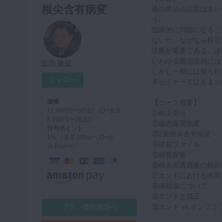
根尖含有病変
歯内療法の話題は多い
う。
臨床的に問題になるこ
ないか。なぜなら根管
診断が重要である。診
いわゆる難治症例には
吉岡 隆知先生
しかし一般には知られ
フォロー
本セミナーではあまり
価格
【コース概要】
11,000円〜(税込) （D+会員
①根尖突出
8,800円〜(税込)）
②歯内歯周病変
付与ポイント
③2歯根尖含有病変
1% （通常:100pt〜 D+会
④破折ファイル
員:80pt〜）
⑤根管探索
⑥根尖部透過像の解剖
⑦エンドにおける肉芽
⑧移植歯について
⑨エンドと矯正
⑩エンド vs インプラ
プラン選択画面へ