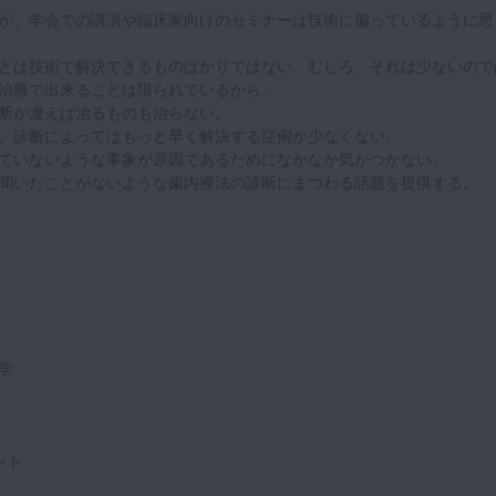
が、学会での講演や臨床家向けのセミナーは技術に偏っているように思
とは技術で解決できるものばかりではない。むしろ、それは少ないので
治療で出来ることは限られているから。
断が違えば治るものも治らない。
、診断によってはもっと早く解決する症例が少なくない。
ていないような事象が原因であるためになかなか気がつかない。
聞いたことがないような歯内療法の診断にまつわる話題を提供する。
学
ント