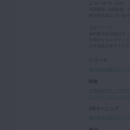
誌 36: 69-74, 2015.
吉岡隆知, 吉岡俊彦、
療法学会雑誌 35: 62-69
【セミナー】
歯内療法症例検討会・
吉岡デンタルオフィス
白水貿易主宰マイクロ
シリーズ
歯内療法診断のアドバ
特集
吉岡隆知先生 YDO
スライドでサクッと試
DBラーニング
歯内療法診断のアドバン
提供