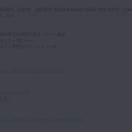
花田隆周、石村瞳、須田英明: 垂直性歯根破折の原因に関する研究. 日本
, 2014.
歯内療法症例検討会セミナー 統括
セミナー8回コース
エンド実習会アドバンスコース
ンス オンラインセミナーシリーズ
セミナーシリーズ
し見！
ス オンラインセミナーシリーズ (全10回)