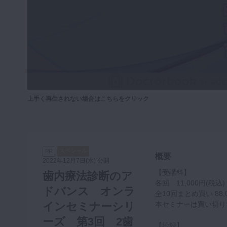
咬合機能
診査・診断
訪問歯科・高齢者歯科
基礎医学
医院経営・開業
上手く再生されない場合はこちらをクリック
スペシャル
PR
概要
2022年12月7日(水) 公開
【受講料】
歯内療法診断のア
各回 11,000円(税込)
ドバンス オンラ
全10回まとめ買い 88,
インセミナーシリ
本セミナーは買い切り
ーズ 第3回 2歯
【抄録】