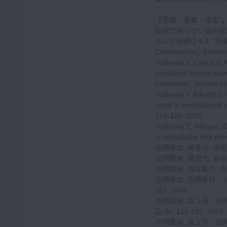
【受賞・著書・論文な
臨床で困らない歯内療法
エンド治療Q & A 医
Contemporary 
Yoshioka T, Carlos G Ad
persistent lesions ev
Endodontic Journal 44
Yoshioka T, Kikuchi I
canal in mesiobuccal r
124-128, 2005.
Yoshioka T, Villegas J
in mandibular first pr
吉岡隆知, 猪原光: 複根
吉岡隆知, 猪原光: 単根
吉岡隆知, 堀江彰久: 複
吉岡隆知, 吉岡香林、須
252, 2016.
吉岡隆知, 坂上斉、吉
誌 36: 121-125, 2015.
吉岡隆知, 坂上斉、吉