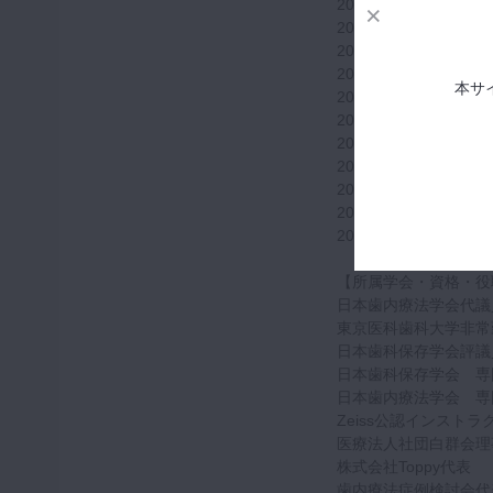
2000年 特願平10-256
2006年 特願2006-112
2006年 日本歯内療
2006年 日本歯科医
本サ
2006年 日本歯内療
2008年 日本歯内療
2008年 日本歯科保
2009年 特願2009-23
2012年 日本歯内療法
2015年 日本歯内療
2017年 関東歯内療
【所属学会・資格・役
日本歯内療法学会代議
東京医科歯科大学非常
日本歯科保存学会評議
日本歯科保存学会 専
日本歯内療法学会 専
Zeiss公認インストラ
医療法人社団白群会理
株式会社Toppy代表
歯内療法症例検討会代