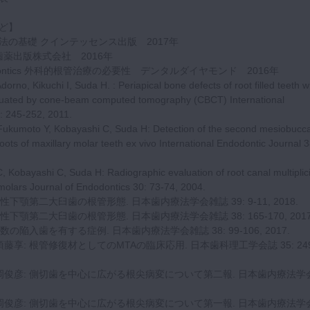
ど】
の基礎 クインテッセンス出版 2017年
歯薬出版株式会社 2016年
Endodontics 外科的根管治療の必要性 デンタルダイヤモンド 2016年
orno, Kikuchi I, Suda H. : Periapical bone defects of root filled teeth w
aluated by cone-beam computed tomography (CBCT) International
: 245-252, 2011.
, Fukumoto Y, Kobayashi C, Suda H: Detection of the second mesiobucca
oots of maxillary molar teeth ex vivo International Endodontic Journal 3
C, Kobayashi C, Suda H: Radiographic evaluation of root canal multiplici
emolars Journal of Endodontics 30: 73-74, 2004.
性下顎第二大臼歯の根管形態. 日本歯内療法学会雑誌 39: 9-11, 2018.
性下顎第二大臼歯の根管形態. 日本歯内療法学会雑誌 38: 165-170, 2017
数の陥入歯を有する症例. 日本歯内療法学会雑誌 38: 99-106, 2017.
藤享: 根管修復材としてのMTAの臨床応用. 日本歯科理工学会誌 35: 249
岡俊彦: 側切歯を中心に広がる根尖病変について第二報. 日本歯内療法学
岡俊彦: 側切歯を中心に広がる根尖病変について第一報. 日本歯内療法学