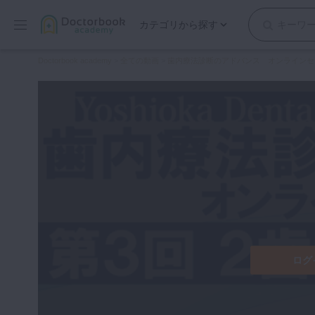
カテゴリから探す
保存修復
Doctorbook academy
>
全ての動画
>
歯内療法診断のアドバンス オンラインセ
歯内療法
歯周治療
歯冠補綴
審美歯科
有床義歯
小児歯科
歯科矯正
口腔外科・歯科麻酔
インプラント
ログ
デジタル・歯科技工
マイクロ・レーザー
予防歯科