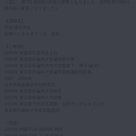
（追記：第7回,第8回の内容が変更となりました・第9回,第10回の
講演順が変更となりました）
【講師名】
吉岡 隆知先生
吉岡デンタルオフィス 院長
【ご略歴】
1965年 青森県弘前市生まれ
1991年 東京医科歯科大学歯学部卒業
1996年 東京医科歯科大学大学院修了 博士(歯学)
1996年 東京医科歯科大学歯学部附属病院医員
1997～2000年
日本学術振興会特別研究員
2000年 東京医科歯科大学助手
2007年 東京医科歯科大学助教
2010年 東京都千代田区開業 吉岡デンタルオフィス
東京医科歯科大学非常勤講師
〔受賞〕
2000年 特願平10-256335 特許
2006年 特願2006-112616 特許