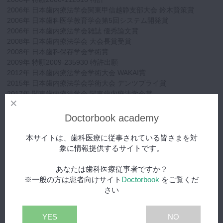
2006年 日本歯内療法学会関東甲信越静支部大会 鈴木賢策賞
2006年 日本歯科医学教育学会第5回システム開発賞
2006年 日本歯内療法学会雑誌 優秀論文賞
2008年 日本歯内療法学会 大会長賞受賞
2008年 日本歯科保存学会学術賞
2009年 特願2009-235930 特許出願
2012年 日本歯内療法学会学術大会 WAKAI賞
2015年 日本歯内療法学会学術大会 デンツプライ賞
2017年 関東歯内療法学会 関東歯内療法学会賞
【所属学会・資格・役職など】
Doctorbook academy
日本歯内療法学会代議員
東京医科歯科大学非常勤講師
本サイトは、歯科医療に従事されている皆さまを対
日本歯科保存学会評議員
象に情報提供するサイトです。
日本歯科保存学会 専門医・認定医
日本歯内療法学会 専門医
あなたは歯科医療従事者ですか？
Zeiss公認インストラクター
※一般の方は患者向けサイト
Doctorbook
をご覧くだ
医療法人社団白群会理事長
さい
株式会社Toppy代表
歯内療法症例検討会代表
YES
NO