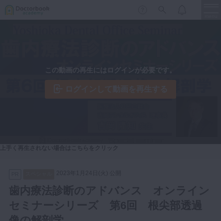
menu
保存修復
新着
新規登録
ログイン
この動画の再生にはログインが必要です。
歯内療法
歯周治療
ログインして動画を再生する
LIVE
特集
DBラーニング
歯冠補綴
審美歯科
有床義歯
臨床知見録
上手く再生されない場合はこちらをクリック
小児歯科
歯科矯正
2023年1月24日(火) 公開
スペシャル
PR
口腔外科・歯科麻酔
歯内療法診断のアドバンス オンライン
LIFE STYLE
コラム
セミナー
インプラント
セミナーシリーズ 第6回 根尖部透過
デジタル・歯科技工
像の解剖学