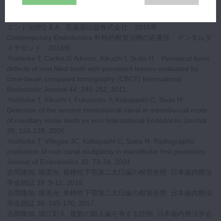
【受賞・著書・論文など】
臨床で困らない歯内療法の基礎 クインテッセンス出版 2017年
エンド治療Q & A 医歯薬出版株式会社 2016年
Contemporary Endodontics 外科的根管治療の必要性 デンタルダ
イヤモンド 2016年
Yoshioka T, Carlos G Adorno, Kikuchi I, Suda H. : Periapical bone
defects of root filled teeth with persistent lesions evaluated by
cone-beam computed tomography (CBCT) International
Endodontic Journal 44: 245-252, 2011.
Yoshioka T, Kikuchi I, Fukumoto Y, Kobayashi C, Suda H:
Detection of the second mesiobuccal canal in mesiobuccal roots
of maxillary molar teeth ex vivo International Endodontic Journal
38: 124-128, 2005.
Yoshioka T, Villegas JC, Kobayashi C, Suda H: Radiographic
evaluation of root canal multiplicity in mandibular first premolars
Journal of Endodontics 30: 73-74, 2004.
吉岡隆知, 猪原光: 複根性下顎第二大臼歯の根管形態. 日本歯内療法
学会雑誌 39: 9-11, 2018.
吉岡隆知, 猪原光: 単根性下顎第二大臼歯の根管形態. 日本歯内療法
学会雑誌 38: 165-170, 2017.
吉岡隆知, 堀江彰久: 複数の陥入歯を有する症例. 日本歯内療法学会