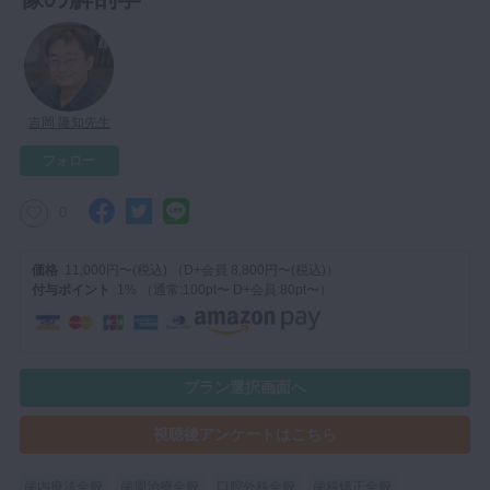
マイクロ・レーザー
予防歯科
咬合機能
吉岡 隆知先生
診査・診断
フォロー
訪問歯科・高齢者歯科
基礎医学
0
医院経営・開業
価格
11,000円〜(税込) （D+会員 8,800円〜(税込)）
付与ポイント
1% （通常:100pt〜 D+会員:80pt〜）
プラン選択画面へ
視聴後アンケートはこちら
歯内療法全般
歯周治療全般
口腔外科全般
歯科矯正全般