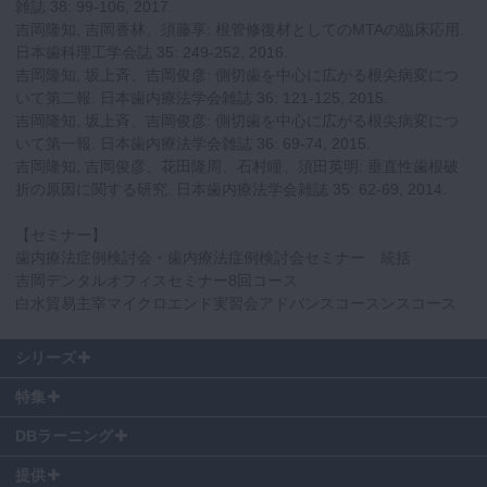
雑誌 38: 99-106, 2017.
吉岡隆知, 吉岡香林、須藤享: 根管修復材としてのMTAの臨床応用.
日本歯科理工学会誌 35: 249-252, 2016.
吉岡隆知, 坂上斉、吉岡俊彦: 側切歯を中心に広がる根尖病変につ
いて第二報. 日本歯内療法学会雑誌 36: 121-125, 2015.
吉岡隆知, 坂上斉、吉岡俊彦: 側切歯を中心に広がる根尖病変につ
いて第一報. 日本歯内療法学会雑誌 36: 69-74, 2015.
吉岡隆知, 吉岡俊彦、花田隆周、石村瞳、須田英明: 垂直性歯根破
折の原因に関する研究. 日本歯内療法学会雑誌 35: 62-69, 2014.
【セミナー】
歯内療法症例検討会・歯内療法症例検討会セミナー 統括
吉岡デンタルオフィスセミナー8回コース
白水貿易主宰マイクロエンド実習会アドバンスコースンスコース
シリーズ
特集
DBラーニング
提供