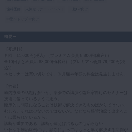
歯科医師
人気セミナー・イベント
一般GP向け
中堅〜トップDr.向け
概要
【受講料】
各回 11,000円(税込) （プレミアム会員 8,800円(税込) ）
全10回まとめ買い 88,000円(税込) （プレミアム会員 79,200円(税
込)）
本セミナーは買い切りです。※月額や年額の料金は発生しません。
【抄録】
歯内療法の話題は多いが、学会での講演や臨床家向けのセミナーは
技術に偏っているように思う。
臨床的に問題になることは技術で解決できるものばかりではない。
むしろ、それは少ないのではないか。なぜなら根管治療で出来るこ
とは限られているから。
診断が重要である。診断が違えば治るものも治らない。
いわゆる難治症例には、診断によってはもっと早く解決する症例が