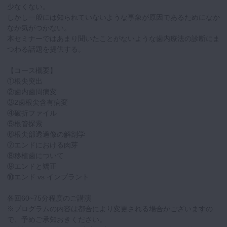
少なくない。
しかし一般には知られていないような事象が原因であるためになか
なか気がつかない。
本セミナーではあまり聞いたことがないような歯内療法の診断にま
つわる話題を提供する。
【コース概要】
①根尖突出
②歯内歯周病変
③2歯根尖含有病変
④破折ファイル
⑤根管探索
⑥根尖部透過像の解剖学
⑦エンドにおける肉芽
⑧移植歯について
⑨エンドと矯正
⑩エンド vs インプラント
各回60~75分程度のご講演
※プログラムの内容は都合により変更される場合がございますの
で、予めご承知おきください。