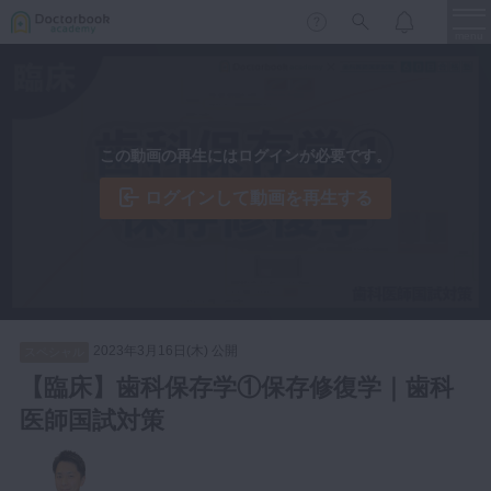
menu
保存修復
新着
新規登録
ログイン
この動画の再生にはログインが必要です。
歯内療法
歯周治療
ログインして動画を再生する
LIVE
特集
DBラーニング
歯冠補綴
審美歯科
有床義歯
臨床知見録
小児歯科
2023年3月16日(木) 公開
スペシャル
歯科矯正
【臨床】歯科保存学①保存修復学｜歯科
口腔外科・歯科麻酔
医師国試対策
LIFE STYLE
コラム
セミナー
インプラント
デジタル・歯科技工