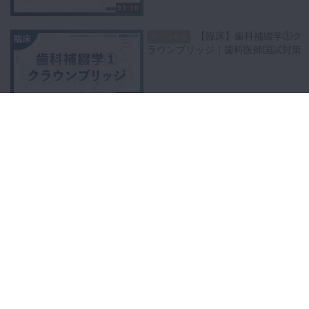
93:10
【臨床】歯科補綴学①ク
スペシャル
ラウンブリッジ｜歯科医師国試対策
57:05
【臨床】歯科補綴学②全
スペシャル
部床・部分床義歯｜歯科医師国試対
策
67:01
【基礎】生理学｜歯科医
スペシャル
師国試対策
102:19
【臨床】口腔外科学①嚢
スペシャル