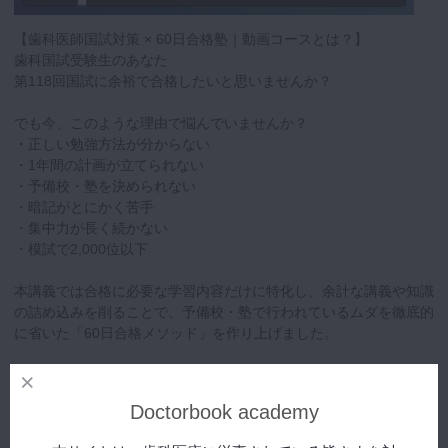
【歯科医師国試対策 × 60日合格塾｜動画コースとは？】
歯科国試受験生のあなた
第118回国試に余裕で合格したいと思いませんか？
でも今、このような理由で悩んでいませんか？
・正しい勉強方法が分からない
・1年間の計画が立てられない
・予備校・塾を決められない
・暗記がとにかく苦手
・集中力が長く続かない
・模試で2,000位以下
本講義では合格に必要な学習内容だけに特化し、余計な講義や知識
の詰め込みを削ることで、予備校・塾で行われているムダを徹底的
に省いた「60日合格メソッド」を作り上げました。
60日合格メソッドとは、国試対策の勉強をゼロから始めたとして
も、最大60日（1日6時間×60日=360時間）で合格ラインに到達で
Doctorbook academy
きるメソッドです。