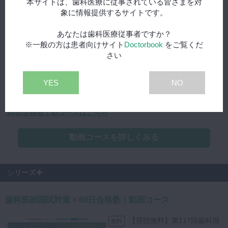
本サイトは、歯科医療に従事されている皆さまを対
その秘訣は、
象に情報提供するサイトです。
・各分野の60%の知識だけを、最小限のインプットで押さえる
・徹底したアウトプットで、覚えた知識を引き出す力を鍛える
あなたは歯科医療従事者ですか？
・残り40%の知識は消去法などの論理的な解法を身に付けて対応す
※一般の方は患者向けサイト
Doctorbook
をご覧くだ
る
さい
ことで、各領域でトータル70%前後を得点し、最小限の勉強時間・
最低限の努力で合格ラインを超えることにあります。
YES
NO
上記を実現可能にする『歯科医師国試対策 × 60日合格塾｜動画コ
ース』を受講して、歯科国試合格を実現させましょう。
60日合格塾｜塾コースはこちら
動画コースを詳しくみる
シリーズ
歯科医師国試対策 × 60日合格塾｜動画コース
【視聴無料】第117回歯科国
無料