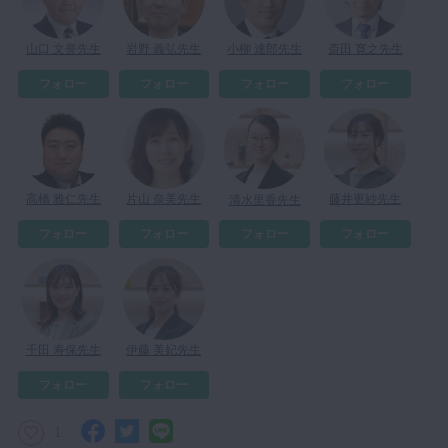
マイクロ・レーザー
山口 文誉先生
岩野 義弘先生
小柳 達郎先生
斎田 寛之先生
予防歯科
フォロー
フォロー
フォロー
フォロー
咬合機能
診査・診断
訪問歯科・高齢者歯科
基礎医学
藤井更紗先生
高橋 雅仁先生
片山 奈美先生
清水里香先生
医院経営・開業
フォロー
フォロー
フォロー
フォロー
伊藤 美妃先生
千田 寿保先生
フォロー
フォロー
1