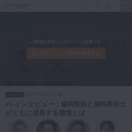
menu
保存修復
新着
新規登録
ログイン
この動画の再生にはログインが必要です。
歯内療法
歯周治療
ログインして動画を再生する
LIVE
特集
DBラーニング
歯冠補綴
審美歯科
有床義歯
臨床知見録
小児歯科
2026年7月1日(水) 公開
プレミアム
歯科矯正
#3 インタビュー｜歯科医師と歯科衛生士
口腔外科・歯科麻酔
がともに成長する環境とは
LIFE STYLE
コラム
セミナー
インプラント
デジタル・歯科技工