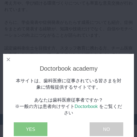
考え方や、学び続ける環境づくりについても率直な意見交換が行わ
れています。
さらに、学会発表や症例発表がもたらす成長についても紹介。症例
をまとめて発表する経験が、知識や技術だけでなく、自信やモチベ
ーションの向上につながることが語られています。
認定歯科衛生士を目指す方、スタッフ教育に携わる方、チーム医療
を実践したい方にとって、多くのヒントが得られるインタビューで
す。
Doctorbook academy
本サイトは、歯科医療に従事されている皆さまを対
象に情報提供するサイトです。
あなたは歯科医療従事者ですか？
※一般の方は患者向けサイト
Doctorbook
をご覧くだ
さい
シリーズ
YES
NO
ペリオな会 歯科衛生士特別セッション ~ ペリオに強い歯科