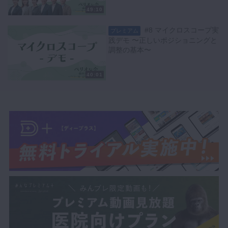
49:10
#8 マイクロスコープ実
プレミアム
践デモ 〜正しいポジショニングと
調整の基本〜
40:01