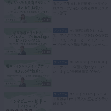
ることで生まれる行動変化 ~マイク
ロスコープが変える患者教育とスタ
ッフ教育~
43:42
#5 歯周治療を行う上
プレミアム
で、マイクロスコープを始める前に
知っておくべきこと ~マイクロスコ
ープを使った歯周治療をしません
か？~
34:48
#6 MI × マイクロ × メイ
プレミアム
ンテナンス ~全顎で使わなくてい
い、まずは“最後臼歯遠心”から~
29:25
#7 マイクロハイジニス
プレミアム
ト座談会前半｜導入の壁をどう乗り
越える？