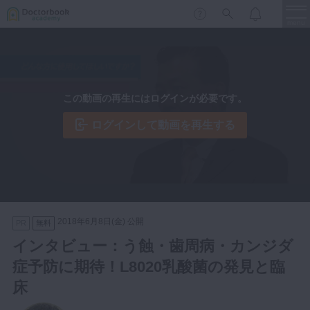
menu
保存修復
新着
新規登録
ログイン
この動画の再生にはログインが必要です。
歯内療法
歯周治療
ログインして動画を再生する
LIVE
特集
DBラーニング
歯冠補綴
審美歯科
有床義歯
臨床知見録
小児歯科
2018年6月8日(金) 公開
PR
無料
歯科矯正
インタビュー：う蝕・歯周病・カンジダ
口腔外科・歯科麻酔
症予防に期待！L8020乳酸菌の発見と臨
LIFE STYLE
コラム
セミナー
インプラント
床
デジタル・歯科技工