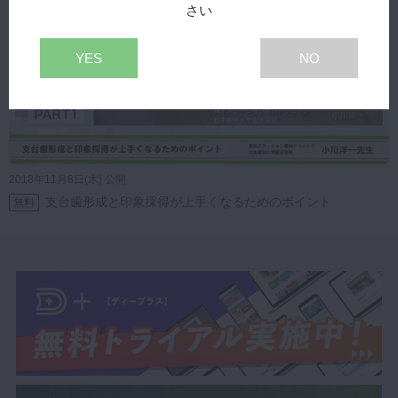
さい
YES
NO
2018年11月8日(木) 公開
支台歯形成と印象採得が上手くなるためのポイント
無料