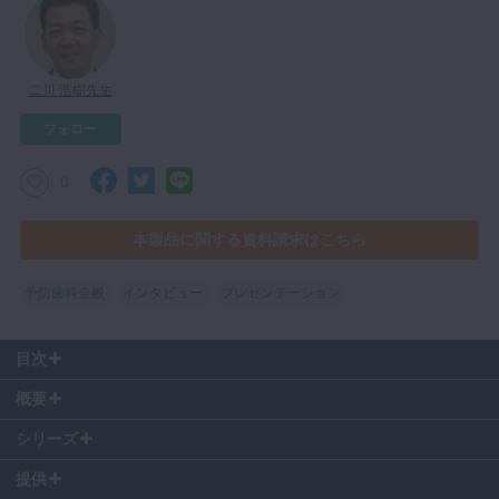
マイクロ・レーザー
予防歯科
二川 浩樹先生
咬合機能
フォロー
診査・診断
訪問歯科・高齢者歯科
0
基礎医学
本製品に関する資料請求はこちら
医院経営・開業
予防歯科全般
インタビュー
プレゼンテーション
目次
00:30
〜 デンチャープラーク
概要
01:00
〜 障害者のプラークコントロール
02:45
〜 細菌のふえる速さ
シリーズ
03:45
〜 微生物と戦うには？
提供
06:00
〜 Probioticsについて