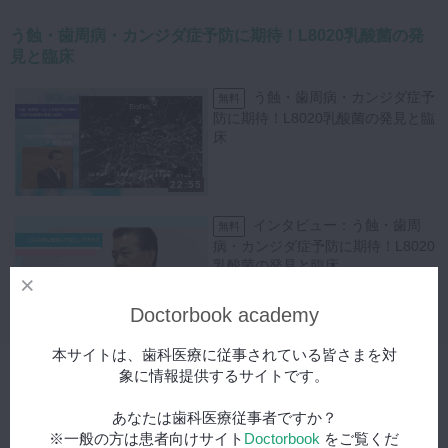
08:40
〜 歯磨きしなくても虫歯にならない
11:55
〜 L8020菌の発見
う蝕・歯周病・カンジダ症予防に期待！L8020乳酸菌の発
13:00
〜 L8020菌ヨーグルトの効果
見と臨床
14:20
〜 菌殺滅の仕組みと臨床
20:35
〜 L8020菌タブレット
う蝕・歯周病・カンジダ症予
無料
21:00
〜 高齢者とL8020菌
防に期待！L8020乳酸菌の発見と臨
床
22:55
インタビュー：う蝕・歯周
無料
病・カンジダ症予防に期待！L8020
乳酸菌の発見と臨床
Doctorbook academy
04:12
本サイトは、歯科医療に従事されている皆さまを対
関連動画
象に情報提供するサイトです。
あなたは歯科医療従事者ですか？
※一般の方は患者向けサイト
Doctorbook
をご覧くだ