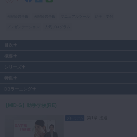
マイクロ・レーザー
医院経営全般
医院経営全般
マニュアルツール
助手・受付
予防歯科
プレゼンテーション
人気プログラム
咬合機能
診査・診断
目次
訪問歯科・高齢者歯科
#
第9章 1. 昼締め
概要
基礎医学
シリーズ
医院経営・開業
特集
この動画コンテンツ及びその内容に含まれる著作物に関する権利は総て
DBラーニング
著作権者に留保されています。
下記に違反した場合は法律に基づき刑事罰及び民事罰の対象となる場合
【MID-G】助手学校(RE)
があります。
・著作権者に無断で、直接か、または何らかのデバイス、ソフトウェ
第1章 接遇
プレミアム
ア、インターネットサイト、ウェブ上で利用できるサービス、もしくは
その他の手段を通じてかに関わらず、本コンテンツをコピー、ダウンロ
ード、ストリームキャプチャ、複製、複写、配信、アップロード、アー