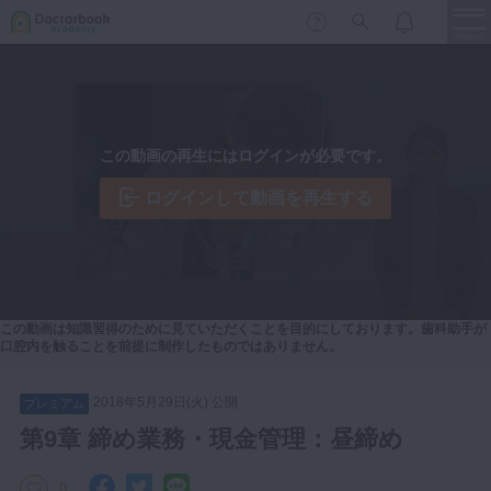
menu
保存修復
新着
新規登録
ログイン
この動画の再生にはログインが必要です。
歯内療法
歯周治療
ログインして動画を再生する
LIVE
特集
DBラーニング
歯冠補綴
審美歯科
有床義歯
臨床知見録
この動画は知識習得のために見ていただくことを目的にしております。歯科助手が
小児歯科
口腔内を触ることを前提に制作したものではありません。
歯科矯正
2018年5月29日(火) 公開
プレミアム
口腔外科・歯科麻酔
LIFE STYLE
コラム
セミナー
第9章 締め業務・現金管理：昼締め
インプラント
デジタル・歯科技工
0