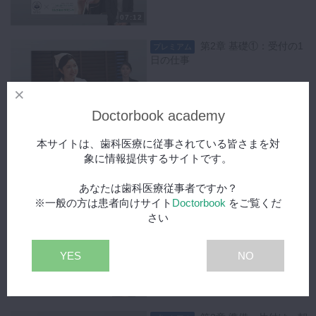
カイブ保管、公開、変更、翻訳、放映、実行、表示、販売、送信又は再
07:12
送信すること
第2章 基礎①：受付の1
プレミアム
日の仕事
03:33
Doctorbook academy
第2章 基礎①：業務のプ
プレミアム
本サイトは、歯科医療に従事されている皆さまを対
ライオリティー
象に情報提供するサイトです。
あなたは歯科医療従事者ですか？
01:33
※一般の方は患者向けサイト
Doctorbook
をご覧くだ
さい
第3章 準備・片付け：待
プレミアム
合室の管理
YES
NO
02:23