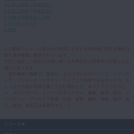
5-1.求人面接と各種広告1
5-2.求人面接と各種広告2
6.治療の情報提供と説明
7.その他ノウハウ
8.開業
この動画コンテンツ及びその内容に含まれる著作物に関する権利は
総て著作権者に留保されています。
下記に違反した場合は法律に基づき刑事罰及び民事罰の対象となる
場合があります。
・著作権者に無断で、直接か、または何らかのデバイス、ソフトウ
ェア、インターネットサイト、ウェブ上で利用できるサービス、も
しくはその他の手段を通じてかに関わらず、本コンテンツをコピ
ー、ダウンロード、ストリームキャプチャ、複製、複写、配信、ア
ップロード、アーカイブ保管、公開、変更、翻訳、放映、実行、表
示、販売、送信又は再送信すること
シリーズ