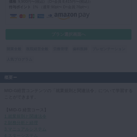
価格
9,900円〜(税込) （D+会員 8,415円〜(税込)）
付与ポイント
1% （通常:90pt〜 D+会員:76pt〜）
マイクロ・レーザー
予防歯科
咬合機能
プラン選択画面へ
診査・診断
訪問歯科・高齢者歯科
開業全般
医院経営全般
労務管理
歯科医師
プレゼンテーション
基礎医学
人気プログラム
医院経営・開業
概要
MID-G経営コンテンツの「就業規則と関連法令」について学習する
ことができます。
【MID-G 経営コース】
1.就業規則と関連法令
2.財務分析と経理
3.マニュアルシステム
4.スターシステム