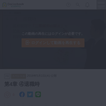
menu
保存修復
新着
新規登録
ログイン
この動画の再生にはログインが必要です。
歯内療法
歯周治療
ログインして動画を再生する
LIVE
特集
DBラーニング
歯冠補綴
審美歯科
有床義歯
臨床知見録
小児歯科
2018年5月1日(火) 公開
スペシャル
PR
歯科矯正
第4章 ④退職時
口腔外科・歯科麻酔
LIFE STYLE
コラム
セミナー
0
インプラント
デジタル・歯科技工