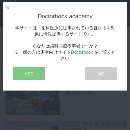
特集
DBラーニング
Doctorbook academy
提供
本サイトは、歯科医療に従事されている皆さまを対
象に情報提供するサイトです。
【MID-G 経営コース】就業規則と関連法令
あなたは歯科医療従事者ですか？
第1章 ～オープニング～
無料
※一般の方は患者向けサイト
Doctorbook
をご覧くだ
さい
YES
NO
01:40
第1章 ①就業規則とは
スペシャル
（助成金対応型）
01:58
第1章 ②労働基準監督署
スペシャル
と労働基準法