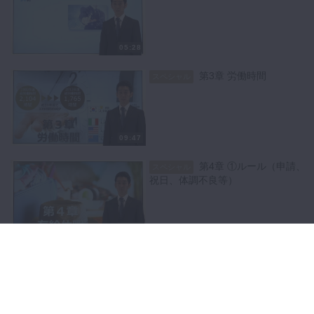
05:28
第3章 労働時間
スペシャル
09:47
第4章 ①ルール（申請、
スペシャル
祝日、体調不良等）
06:16
第4章 ②法人指定有休
スペシャル