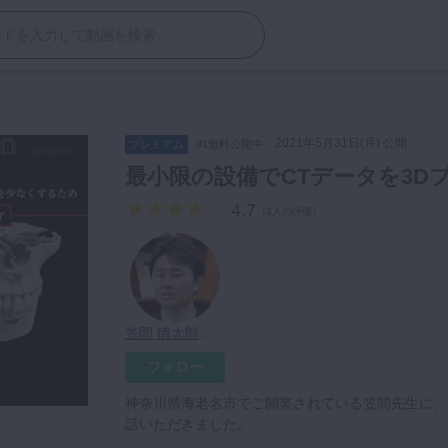
る一手法
2021年5月31日(月) 公開
プレミアム
#1無料公開中
最小限の設備でCTデータを3D
4.7
（
3人の評価
）
笠間 慎太郎先生
フォロー
神奈川県海老名市でご開業されている笠間先生に、
話いただきました。