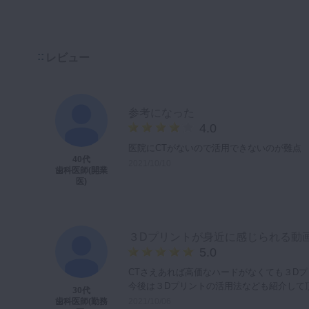
レビュー
参考になった
4.0
医院にCTがないので活用できないのが難点
40代
2021/10/10
歯科医師(開業
医)
３Dプリントが身近に感じられる動
5.0
CTさえあれば高価なハードがなくても３D
今後は３Dプリントの活用法なども紹介して
30代
2021/10/06
歯科医師(勤務