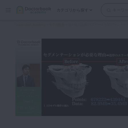
カテゴリから探す
保存修復
Doctorbook academy
>
全ての動画
>
最小限の設備でCTデータを3Dプリントす
歯内療法
歯周治療
歯冠補綴
審美歯科
有床義歯
小児歯科
歯科矯正
口腔外科・歯科麻酔
インプラント
デジタル・歯科技工
マイクロ・レーザー
予防歯科