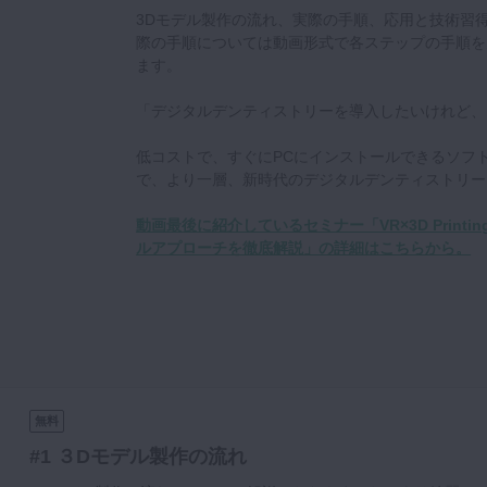
3Dモデル製作の流れ、実際の手順、応用と技術習
際の手順については動画形式で各ステップの手順を
ます。
「デジタルデンティストリーを導入したいけれど、
低コストで、すぐにPCにインストールできるソフ
で、より一層、新時代のデジタルデンティストリー
動画最後に紹介しているセミナー「VR×3D Printin
ルアプローチを徹底解説」の詳細はこちらから。
無料
#1 ３Dモデル製作の流れ