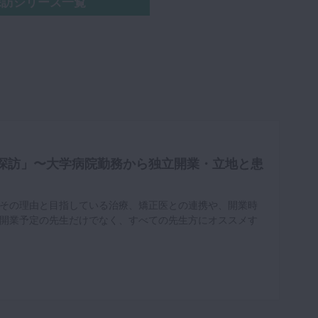
探訪シリーズ一覧
探訪」〜大学病院勤務から独立開業・立地と患
その理由と目指している治療、矯正医との連携や、開業時
開業予定の先生だけでなく、すべての先生方にオススメす