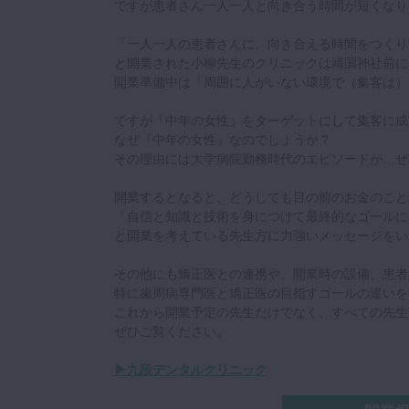
ですが患者さん一人一人と向き合う時間が短くなり
「一人一人の患者さんに、向き合える時間をつくり
と開業された小柳先生のクリニックは靖国神社前に
開業準備中は「周囲に人がいない環境で（集客は）
ですが『中年の女性』をターゲットにして集客に成
なぜ『中年の女性』なのでしょうか？
その理由には大学病院勤務時代のエピソードが…ぜ
開業するとなると、どうしても目の前のお金のこと
「自信と知識と技術を身につけて最終的なゴールに
と開業を考えている先生方に力強いメッセージをい
その他にも矯正医との連携や、開業時の設備、患者
特に歯周病専門医と矯正医の目指すゴールの違いを
これから開業予定の先生だけでなく、すべての先生
ぜひご覧ください。
▶九段デンタルクリニック