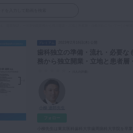
る「開業探訪」〜大学病院勤務から独立開業・立地と患者層・治療方針について〜│小柳達
2023年2月16日(木) 公開
プレミアム
歯科独立の準備・流れ・必要な
務から独立開業・立地と患者層
-
（
0人の評価
）
小柳 達郎先生
フォロー
小柳先生は東京医科歯科大学歯周病科大学院を卒業