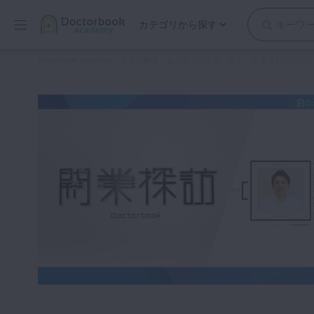
カテゴリから探す
保存修復
Doctorbook academy
>
全ての動画
>
歯科独立の準備・流れ・必要なものがわか
歯内療法
歯周治療
歯冠補綴
審美歯科
有床義歯
小児歯科
歯科矯正
口腔外科・歯科麻酔
インプラント
デジタル・歯科技工
マイクロ・レーザー
予防歯科