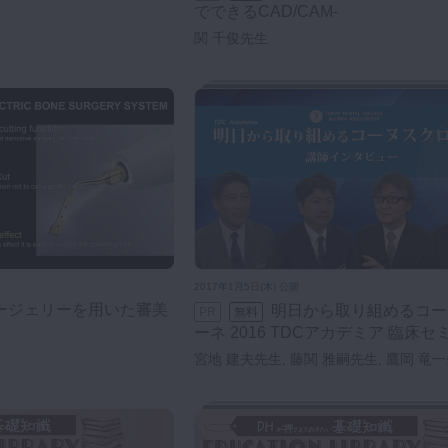
でできるCAD/CAM-
関 千俊先生
2017年1月5日(木) 公開
明日から取り組めるコーヌスクロ
PR
無料
ーネ 2016 TDCアカデミア 臨床
補綴セミナー
宮地 建夫先生, 藤関 雅嗣先生, 鷹岡 竜一
昌彦先生