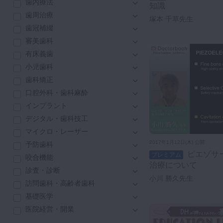
歯内療法
知識
咬合機能
歯周治療
塚本 千草先生
診査・診断
歯冠補綴
訪問歯科・高齢者歯科
審美歯科
基礎医学
有床義歯
医院経営・開業
小児歯科
歯科矯正
口腔外科・歯科麻酔
インプラント
デジタル・歯科技工
マイクロ・レーザー
2017年1月12日(木) 公開
予防歯科
ピエゾサージェリーを用いた審美
プレミアム
咬合機能
治療について
診査・診断
小川 勝久先生
訪問歯科・高齢者歯科
基礎医学
医院経営・開業