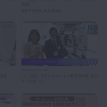
2016
塚本 千草先生, 秋永 恵先生
2016年9月10日(土) 公開
【デンタルショー東京2016】タカ
PR
無料
ラベルモント