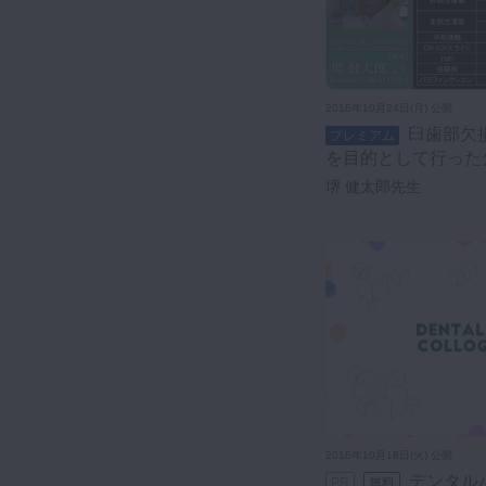
2016年10月24日(月) 公開
臼歯部欠損に対し上顎前歯の保護
プレミアム
を目的として行った
堺 健太郎先生
2016年10月18日(火) 公開
デンタルハイジニスト コロキウム
PR
無料