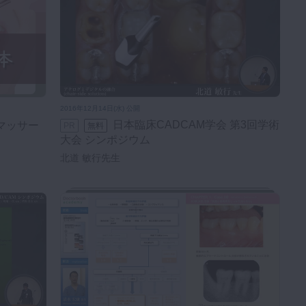
2016年12月14日(水) 公開
日本臨床CADCAM学会 第3回学術
PR
無料
大会 シンポジウム
北道 敏行先生