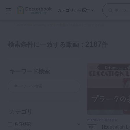
カテゴリから探す
保存修復
Doctorbook academy
>
全ての動画
>
検索条件に一致する動画
歯内療法
歯周治療
2187
検索条件に一致する動画：
件
歯冠補綴
審美歯科
有床義歯
キーワード検索
小児歯科
歯科矯正
口腔外科・歯科麻酔
インプラント
デジタル・歯科技工
カテゴリ
マイクロ・レーザー
2017年2月6日(月) 公開
保存修復
予防歯科
【Education Library】プラークの基礎
無料