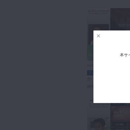
本サ
2016年11月10日(木) 公開
成人矯正の理想のゴールとは何
プレミアム
か？
綿引 淳一先生