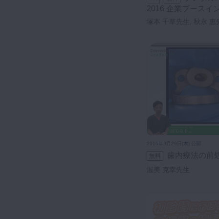
2016 企業ブース
塚本 千草先生, 秋永 恵
2016年9月29日(木) 公開
歯内療法の前
無料
渥美 克幸先生