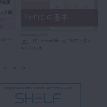
2016年8月24日(水) 公開
【Education Library】PMTCの基本
無料
塚本 千草先生
71
72
73