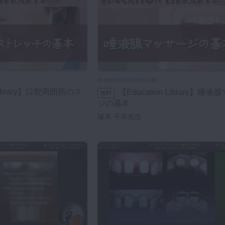
2016年12月21日(水) 公開
【Education Library】唾液腺マッサー
無料
ジの基本
塚本 千草先生