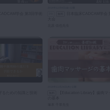
2016年12月9日(金) 公開
日本臨床CADCAM学会 第3回学術
PR
無料
大会
北原 信也先生
2016年11月24日(木) 公開
守るための知識と技術
【Education Library】歯肉マッサージ
無料
の基本
塚本 千草先生