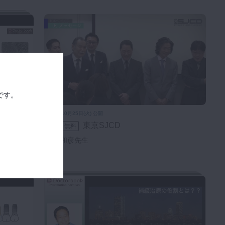
です。
2016年10月25日(火) 公開
東京SJCD
PR
無料
原田 和彦先生