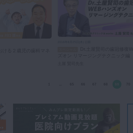
2016年8月25日(木) 公開
Dr.土屋賢司の歯冠修復WEBハン
スペシャル
ズオン リマージングテクニック編
土屋 賢司先生
1
...
65
66
67
68
69
70