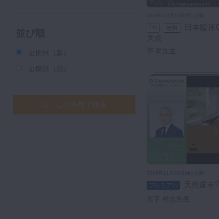
2016年12月12日(月) 公開
日本臨床CADCAM学会 第3回学術
PR
無料
並び順
大会
墨 尚先生
公開日（新）
公開日（旧）
この条件で検索
2016年11月25日(金) 公開
天然歯を
プレミアム
宮下 裕志先生