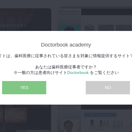
Doctorbook academy
イトは、歯科医療に従事されている皆さまを対象に情報提供するサイト
あなたは歯科医療従事者ですか？
2016年10月26日(水) 公開
※一般の方は患者向けサイト
Doctorbook
をご覧ください
インプラント周囲炎の治療方法に
プレミアム
ついて
YES
NO
大月 基弘先生