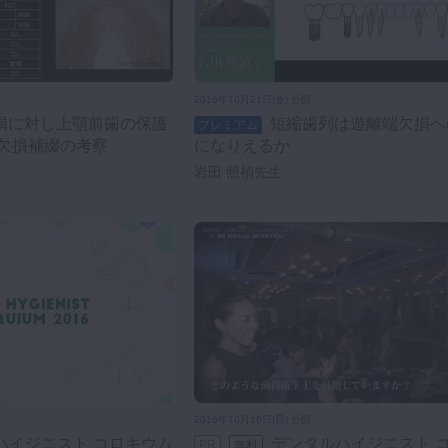
2016年10月21日(金) 公開
短縮歯列は遊離端欠損への選択肢
プレミアム
欠損補綴の考察
になりえるか
岩田 照禎先生
2016年10月16日(日) 公開
デンタルハイジニスト コロキウム
PR
無料