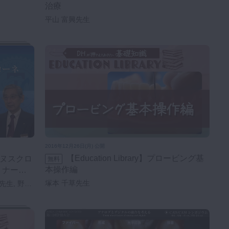
治療
平山 富興先生
2016年12月26日(月) 公開
【Education Library】プロービング基
無料
本操作編
セミナー／
塚本 千草先生
先生, 野嶋