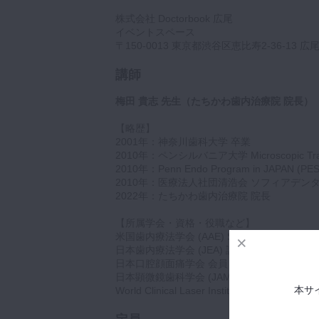
株式会社 Doctorbook 広尾
イベントスペース
〒150-0013 東京都渋谷区恵比寿2-36-13 広
講師
梅田 貴志 先生（たちかわ歯内治療院 院長）
【略歴】
2001年：神奈川歯科大学 卒業
2010年：ペンシルバニア大学 Microscopic Training
2010年：Penn Endo Program in JAPAN (
2010年：医療法人社団清浩会 ソフィアデン
2022年：たちかわ歯内治療院 院長
【所属学会・資格・役職など】
米国歯内療法学会 (AAE) Specialist Member
日本歯内療法学会 (JEA) 認定専門医
日本口腔顔面痛学会 会員
日本顕微鏡歯科学会 (JAMD) 会員
本サ
World Clinical Laser Institute (WCLI) Associa