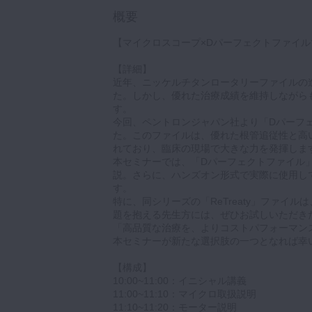
概要
【マイクロスコープ×Dパーフェクトファイルで
【詳細】
近年、ニッケルチタンロータリーファイルの
た。しかし、優れた治療成績を維持しながら
す。
今回、ペントロンジャパン社より「Dパーフ
た。このファイルは、優れた根管追従性と高
れており、臨床の現場で大きな力を発揮しま
本セミナーでは、「Dパーフェクトファイル
説。さらに、ハンズオン形式で実際に使用し
す。
特に、同シリーズの「ReTreaty」ファイ
題を抱える先生方には、ぜひお試しいただき
「高品質な治療を、よりコストパフォーマン
本セミナーが新たな選択肢の一つとなれば幸
【構成】
10:00~11:00：イニシャル講義
11:00~11:10：マイクロ取扱説明
11:10~11:20：モーター説明