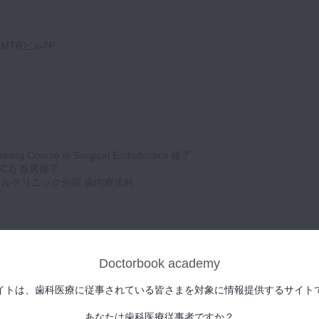
尾MTRビル7F
 Course in Surgical Endodontics 修了
PESCJ) 首席修了
タルクリニック分院 歯内療法科
Doctorbook academy
イトは、歯科医療に従事されている皆さまを対象に情報提供するサイト
te Fellowship
あなたは歯科医療従事者ですか？