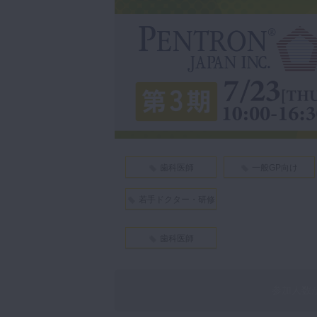
咬合機能
診査・診断
訪問歯科・高齢者歯科
基礎医学
医院経営・開業
歯科医師
一般GP向け
若手ドクター・研修
医向け
歯科医師
参加人数