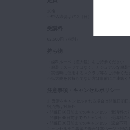
定員
10名
※申込締切は7/12（日）
受講料
62,500円（税別）
持ち物
・歯科ルーペ（拡大鏡）をご持参ください
・服装：スーツではなく、カジュアルな服装
・実習時に使用するスクラブ等をご持参くだ
※拡大鏡をお持ちでない方は事前にご連絡く
注意事項・キャンセルポリシー
1. 受講をキャンセルされる場合は開催日初
宿泊費は対象外
- 開催日60日前までのキャンセル：受講料の7
- 開催日45日前までのキャンセル：受講料の5
- 開催日30日前までのキャンセル：返金不可
キャンセルをご希望の場合は本ページ下部の