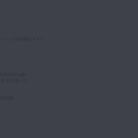
間が余ったら症例相談タイム
高精度根管治療
と安全な使い方
治療戦略