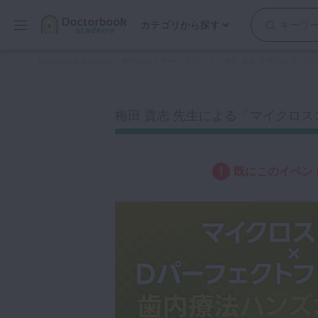
カテゴリから探す
保存修復
Doctorbook academy
>
全てのセミナー・イベント
>
梅田 貴志 先生による「マ
歯内療法
歯周治療
梅田 貴志 先生による「マイクロスコ
歯冠補綴
審美歯科
有床義歯
既にこのイベン
小児歯科
歯科矯正
口腔外科・歯科麻酔
インプラント
デジタル・歯科技工
マイクロ・レーザー
予防歯科