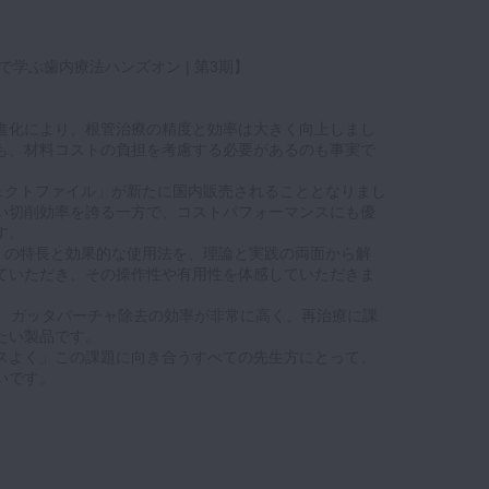
学ぶ歯内療法ハンズオン | 第3期】
進化により、根管治療の精度と効率は大きく向上しまし
も、材料コストの負担を考慮する必要があるのも事実で
ェクトファイル」が新たに国内販売されることとなりまし
い切削効率を誇る一方で、コストパフォーマンスにも優
す。
」の特長と効果的な使用法を、理論と実践の両面から解
ていただき、その操作性や有用性を体感していただきま
ルは、ガッタパーチャ除去の効率が非常に高く、再治療に課
たい製品です。
スよく」この課題に向き合うすべての先生方にとって、
いです。