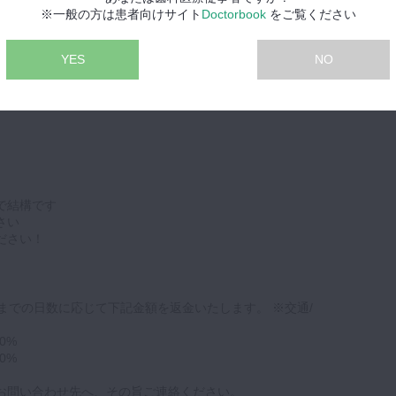
※一般の方は患者向けサイト
Doctorbook
をご覧ください
YES
NO
で結構です
さい
ださい！
日までの日数に応じて下記金額を返金いたします。 ※交通/
0%
0%
お問い合わせ先へ、その旨ご連絡ください。