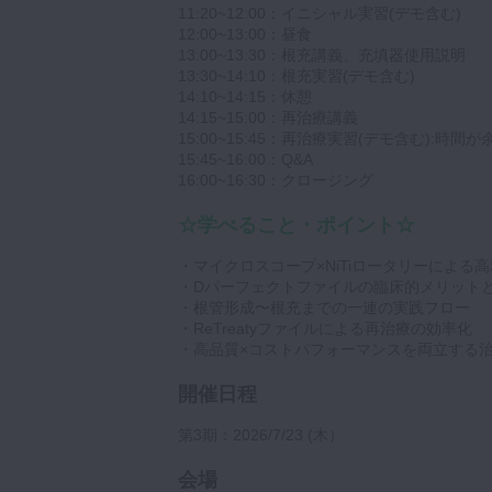
11:20~12:00：イニシャル実習(デモ含む)
12:00~13:00：昼食
13:00~13:30：根充講義、充填器使用説明
13:30~14:10：根充実習(デモ含む)
14:10~14:15：休憩
14:15~15:00：再治療講義
15:00~15:45：再治療実習(デモ含む):時
15:45~16:00：Q&A
16:00~16:30：クロージング
☆学べること・ポイント☆
・マイクロスコープ×NiTiロータリーによる
・Dパーフェクトファイルの臨床的メリット
・根管形成〜根充までの一連の実践フロー
・ReTreatyファイルによる再治療の効率化
・高品質×コストパフォーマンスを両立する
開催日程
第3期：2026/7/23 (木）
会場