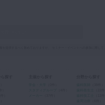
が定員に達しました。
報を提供するべく努めておりますが、 セミナー・イベントへの参加に際して
から探す
主催から探す
分野から探す
件）
学会・大学
（0件）
歯科医師
（38件）
件）
スタディグループ
（4件）
歯科衛生士
（22
1件）
メーカー
（37件）
歯科技工士
（12
件）
歯周治療
（6件）