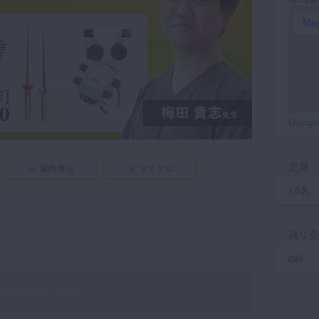
Goog
定員
歯内療法
マイクロ
10名
残り受
0枠
が定員に達しました。