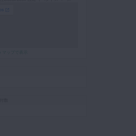
le マップで表示
付数