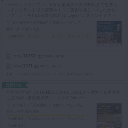
ベーシックインプラントから最新デジタル技術までを学ぶ
～インプラント埋入実習やＩＯＤ実習を含む～ (これからイ
ンプラントを始める方も歓迎)２Daysハンズオンセミナー
東京都千代田区四番町8-1 東郷パークビル4F
講師： 田中 譲治 先生
歯科医師
人気セミナー・イベント
インプラント
10/31
2026
(土)
13:00 - 18:30
11/1
2026
(日)
09:30 - 16:30
主催
デンタルヘルスアソシエート（相田化学工業株式会社）
定員12名
審美的 “前歯” CR HANDS ON COURSE!! 〜保険でも患者満
足度の高い審美充填テクニックのA to Z〜
東京都千代田区四番町8-1 東郷パークビル4階
講師： 松本 勝利 先生
歯科医師
人気セミナー・イベント
おすすめ
歯科技工士