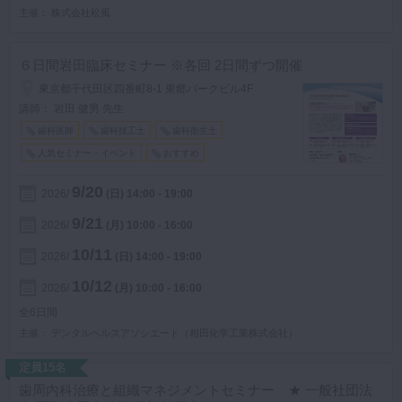
主催
株式会社松風
６日間岩田臨床セミナー ※各回 2日間ずつ開催
東京都千代田区四番町8-1 東郷パークビル4F
講師： 岩田 健男 先生
歯科医師
歯科技工士
歯科衛生士
人気セミナー・イベント
おすすめ
9/20
2026
(日)
14:00 - 19:00
9/21
2026
(月)
10:00 - 16:00
10/11
2026
(日)
14:00 - 19:00
10/12
2026
(月)
10:00 - 16:00
全6日間
主催
デンタルヘルスアソシエート（相田化学工業株式会社）
定員15名
歯周内科治療と組織マネジメントセミナー ★ 一般社団法