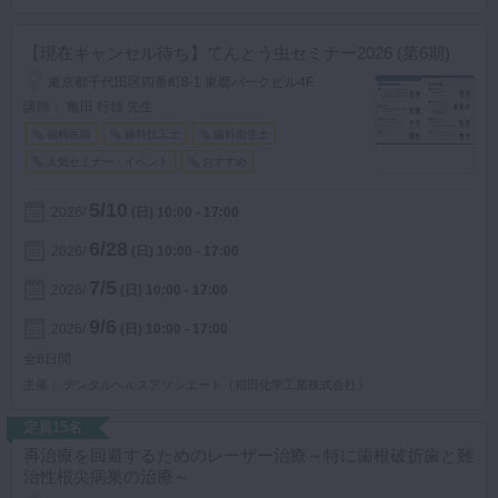
【現在キャンセル待ち】てんとう虫セミナー2026 (第6期)
東京都千代田区四番町8-1 東郷パークビル4F
講師： 亀田 行雄 先生
歯科医師
歯科技工士
歯科衛生士
人気セミナー・イベント
おすすめ
5/10
2026
(日)
10:00 - 17:00
6/28
2026
(日)
10:00 - 17:00
7/5
2026
(日)
10:00 - 17:00
9/6
2026
(日)
10:00 - 17:00
全8日間
主催
デンタルヘルスアソシエート（相田化学工業株式会社）
定員15名
再治療を回避するためのレーザー治療～特に歯根破折歯と難
治性根尖病巣の治療～