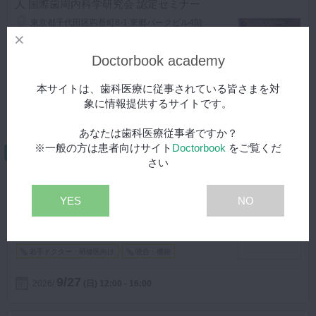
人 国際歯周内科学研究会 認定セミナー
東京都千代田区四番町8-1 東郷パークビル4階
講師： 米崎 広崇 先生
歯科医師
人気セミナー・イベント
おすすめ
Doctorbook academy
歯科衛生士
本サイトは、歯科医療に従事されている皆さまを対
9/27
象に情報提供するサイトです。
2026
(日)
10:00 - 16:00
主催
デンタルヘルスアソシエート（相田化学工業株式会社）
あなたは歯科医療従事者ですか？
※一般の方は患者向けサイト
Doctorbook
をご覧くだ
定員6名
さい
歯科臨床のための ボツリヌストキシン療法― 咬筋・オトガ
イ筋・ガミースマイル ―
YES
NO
東京都渋谷区恵比寿2-36-13 広尾MTRビル1F
講師： 佐藤 大晟 先生
歯科医師
一般GP向け
若手ドクター・研修医向け
咬合・機能
9/27
2026
(日)
12:00 - 16:00