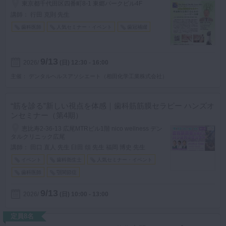
東京都千代田区四番町8-1 東郷パークビル4F
講師： 行田 克則 先生
歯科医師
人気セミナー・イベント
歯冠補綴
9/13
2026
(日)
12:30 - 16:00
主催
デンタルヘルスアソシエート（相田化学工業株式会社）
“筋を診る”新しい視点を体感｜歯科筋筋膜セラピー ハンズオ
ンセミナー（第4期）
恵比寿2-36-13 広尾MTRビル1階 nico wellness デン
タルクリニック広尾
講師： 田口 直人 先生 臼田 頌 先生 福岡 博史 先生
イベント
歯科衛生士
人気セミナー・イベント
歯科医師
顎関節症
9/13
2026
(日)
10:00 - 13:00
定員8名