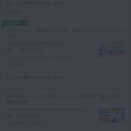
5/21
2026
(木)
10:00 - 17:00
マイクロ・レーザー
全10日間
予防歯科
定員10名
咬合機能
ホワイトニング成約率を高める、技術とおもてなしを学ぶセ
ミナー
診査・診断
恵比寿2-36-13 広尾MTRビル7階
訪問歯科・高齢者歯科
講師： 岩廣 あかり 先生
基礎医学
イベント
歯科衛生士
人気セミナー・イベント
審美歯科
医院経営・開業
8/23
2026
(日)
10:00 - 12:00
MFT導入パッケージ実践セミナー 〜ORT矯正で変わる歯科
医院の未来〜
東京都渋谷区恵比寿2丁目36−13 広尾MTRビル7F
講師： 井上 敬介 先生
歯科医師
歯科衛生士