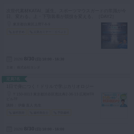
次世代素材KATAI、誕生。スポーツマウスガードの常識が今
日、変わる。上・下顎装着が競技を変える。［DAY2］
東京都台東区上野7-6-9
おすすめ
人気セミナー・イベント
8/30
2026
(日)
10:00 - 16:30
主催
株式会社ヨシダ
定員7名
1日で身につく！ドリルで学ぶカリオロジー
〒150-0013 東京都渋谷区恵比寿2-36-13 広尾MTR
ビル7F
講師： 伊藤 直人 先生
歯科医師
歯科衛生士
予防歯科
8/30
2026
(日)
10:00 - 16:00