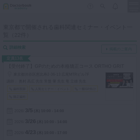
menu
東京都で開催される歯科関連セミナー・イベント一
覧（22件）
保存修復
新着
新規登録
ログイン
歯内療法
詳細検索
掲載のご案内
歯周治療
定員13名
LIVE
特集
DBラーニング
歯冠補綴
【受付終了】GPのための本格矯正コース ORTHO GRIT
東京都渋谷区恵比寿2-36-13 広尾MTRビル7F
審美歯科
講師： 奥村 高広 先生 常盤 肇 先生 竜 立雄 先生
有床義歯
歯科医師
人気セミナー・イベント
一般GP向け
臨床知見録
小児歯科
矯正歯科
歯科矯正
3/5
2026
(木)
10:00 - 14:00
口腔外科・歯科麻酔
LIFE STYLE
コラム
セミナー
3/26
2026
(木)
10:00 - 14:00
インプラント
4/23
2026
(木)
10:00 - 17:00
デジタル・歯科技工