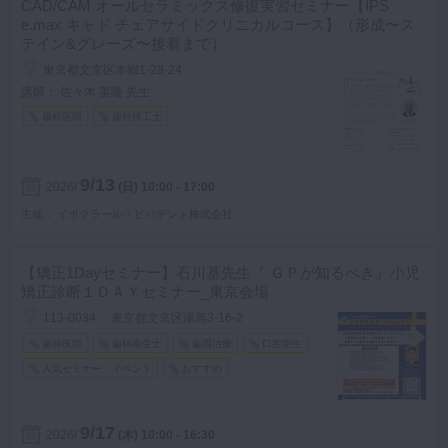
CAD/CAM オールセラミックス修復実習セミナー【IPS
e.max キャド チェアサイドクリニカルコース】（形成〜ス
テイン&グレーズ〜接着まで）
東京都文京区本鄉1-28-24
講師： 佐々木 英隆 先生
歯科医師
歯科技工士
9/13
2026
(日)
10:00 - 17:00
主催
イボクラール・ビバデント株式会社
【矯正1Dayセミナー】石川基先生『 ＧＰが知るべき』小児
矯正診断１ＤＡＹセミナー_東京会場
113-0034 東京都文京区湯島3-16-2
歯科医師
歯科衛生士
歯周治療
口腔衛生
人気セミナー・イベント
おすすめ
9/17
2026
(木)
10:00 - 16:30