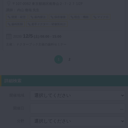
〒107-0062 東京都港区南青山２-７-２７ 1/2F
講師： 内山 徹哉 先生
開業・経営
歯内療法
保存修復
咬合・機能
マイクロ
歯科医師
若手ドクター・研修医向け
12/5
2026
(土)
08:00 - 15:00
主催
ドクターブック主催の歯科セミナー
1
2
詳細検索
開催地域
...
開催日
分野