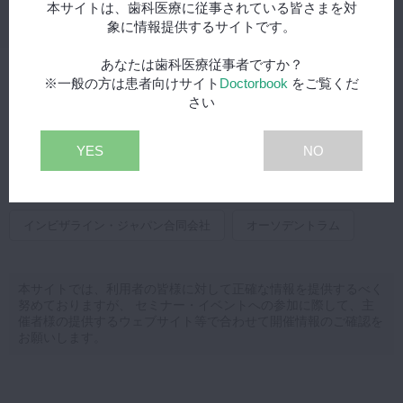
本サイトは、歯科医療に従事されている皆さまを対
検 索
象に情報提供するサイトです。
あなたは歯科医療従事者ですか？
タグ検索
※一般の方は患者向けサイト
Doctorbook
をご覧くだ
さい
白水貿易株式会社
イボクラール・ビバデント株式会社
京セラ株式会社
ネオス・ジャパン株式会社
YES
NO
ヒューフレディ・ジャパン合同会社
株式会社ジーシー
インビザライン・ジャパン合同会社
オーソデントラム
本サイトでは、利用者の皆様に対して正確な情報を提供するべく
努めておりますが、 セミナー・イベントへの参加に際して、主
催者様の提供するウェブサイト等で合わせて開催情報のご確認を
お願いします。