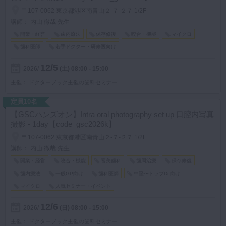
〒107-0062 東京都港区南青山２-７-２７ 1/2F
マイクロ・レーザー
講師： 内山 徹哉 先生
予防歯科
開業・経営
歯内療法
保存修復
咬合・機能
マイクロ
咬合機能
歯科医師
若手ドクター・研修医向け
診査・診断
12/5
2026
(土)
08:00 - 15:00
訪問歯科・高齢者歯科
主催
ドクターブック主催の歯科セミナー
基礎医学
定員10名
医院経営・開業
【GSCハンズオン】Intra oral photography set up 口腔内写真
撮影 - 1day【code_gsc2026k】
〒107-0062 東京都港区南青山２-７-２７ 1/2F
講師： 内山 徹哉 先生
開業・経営
咬合・機能
審美歯科
歯周治療
保存修復
歯内療法
一般GP向け
歯科医師
中堅〜トップDr.向け
マイクロ
人気セミナー・イベント
12/6
2026
(日)
08:00 - 15:00
主催
ドクターブック主催の歯科セミナー