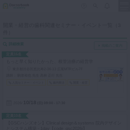
menu
開業・経営の歯科関連セミナー・イベント一覧（3
件）
保存修復
新着
新規登録
ログイン
歯内療法
詳細検索
掲載のご案内
歯周治療
定員16名
LIVE
特集
DBラーニング
歯冠補綴
もっと早く知りたかった、根管治療の経営学
東京都渋谷区恵比寿2-36-13 広尾MTRビル7F
審美歯科
講師： 駒形裕也 先生 高林 正行 先生
有床義歯
人気セミナー・イベント
歯内療法
開業・経営
臨床知見録
小児歯科
歯科矯正
10/18
2026
(日)
09:00 - 17:30
口腔外科・歯科麻酔
LIFE STYLE
コラム
セミナー
定員10名
インプラント
【GSCハンズオン】Clinical design＆systems 院内デザイン
デジタル・歯科技工
とシステム構築 - 1day【code_gsc2026i】