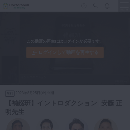
menu
保存修復
新着
新規登録
ログイン
この動画の再生にはログインが必要です。
歯内療法
歯周治療
ログインして動画を再生する
LIVE
特集
DBラーニング
歯冠補綴
審美歯科
有床義歯
臨床知見録
小児歯科
2023年8月25日(金) 公開
無料
歯科矯正
【補綴班】イントロダクション│安藤 正
口腔外科・歯科麻酔
明先生
LIFE STYLE
コラム
セミナー
インプラント
デジタル・歯科技工