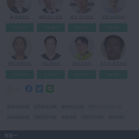
林 直也先生
鎌田 征之先生
鈴木 浩之先生
若松 尚吾先生
フォロー
フォロー
フォロー
フォロー
岡田 祐輔先生
川口 敦先生
熱田 亙先生
大八木 孝昌先生
フォロー
フォロー
フォロー
フォロー
0
歯周治療全般
歯周基本治療
歯周外科治療
SPTメインテナンス
歯冠補綴全般
顎関節症全般
検査診断
顎関節症治療
歯科医師
概要