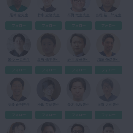
マイクロ・レーザー
尾崎 聡先生
竹中 宏隆先生
平野 竜生先生
富樫 裕一郎先生
予防歯科
フォロー
フォロー
フォロー
フォロー
咬合機能
診査・診断
訪問歯科・高齢者歯科
基礎医学
米今 一晃先生
星野 修平先生
岩井 泰伸先生
稲垣 伸彦先生
医院経営・開業
フォロー
フォロー
フォロー
フォロー
安藤 正明先生
松田 英雄先生
鈴木 弘毅先生
廣野 大司先生
フォロー
フォロー
フォロー
フォロー