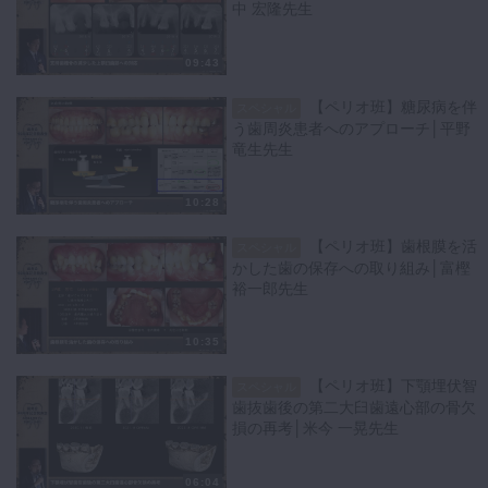
中 宏隆先生
09:43
【ペリオ班】糖尿病を伴
スペシャル
う歯周炎患者へのアプローチ│平野
竜生先生
10:28
【ペリオ班】歯根膜を活
スペシャル
かした歯の保存への取り組み│富樫
裕一郎先生
10:35
【ペリオ班】下顎埋伏智
スペシャル
歯抜歯後の第二大臼歯遠心部の骨欠
損の再考│米今 一晃先生
06:04