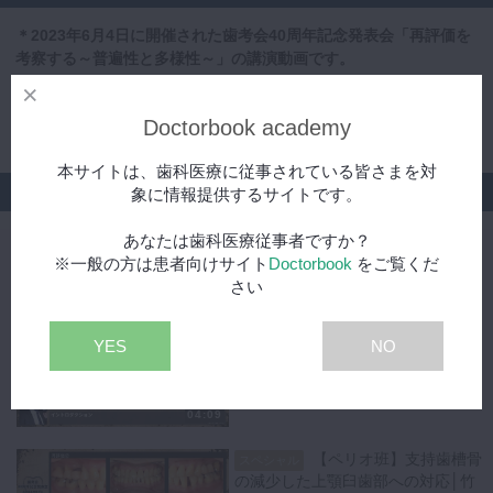
＊2023年6月4日に開催された歯考会40周年記念発表会「再評価を
考察する～普遍性と多様性～」の講演動画です。
イントロダクションとして補綴装置の定義を再確認後、症例を発表
Doctorbook academy
していただく補綴班8講師の講演内容をご紹介いただきました。
本サイトは、歯科医療に従事されている皆さまを対
シリーズ
象に情報提供するサイトです。
あなたは歯科医療従事者ですか？
歯考会40周年記念発表会「再評価を考察する～普遍性と多
※一般の方は患者向けサイト
Doctorbook
をご覧くだ
様性～」
さい
【ペリオ班】イントロダクシ
無料
ョン│尾崎 聡先生
YES
NO
04:09
【ペリオ班】支持歯槽骨
スペシャル
の減少した上顎臼歯部への対応│竹