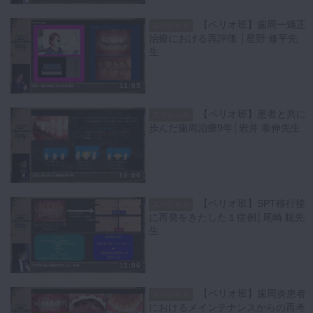
【ペリオ班】歯周ー矯正
スペシャル
治療における再評価 │星野 修平先
生
11:05
【ペリオ班】患者と共に
スペシャル
歩んだ歯周治療9年│岩井 泰伸先生
10:00
【ペリオ班】SPT移行後
スペシャル
に再発をきたした１症例│尾崎 聡先
生
11:06
【ペリオ班】歯周炎患者
スペシャル
におけるメインテナンスからの再考