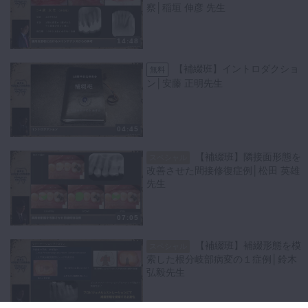
察│稲垣 伸彦 先生
14:48
【補綴班】イントロダクショ
無料
ン│安藤 正明先生
04:45
【補綴班】隣接面形態を
スペシャル
改善させた間接修復症例│松田 英雄
先生
07:05
【補綴班】補綴形態を模
スペシャル
索した根分岐部病変の１症例│鈴木
弘毅先生
07:07