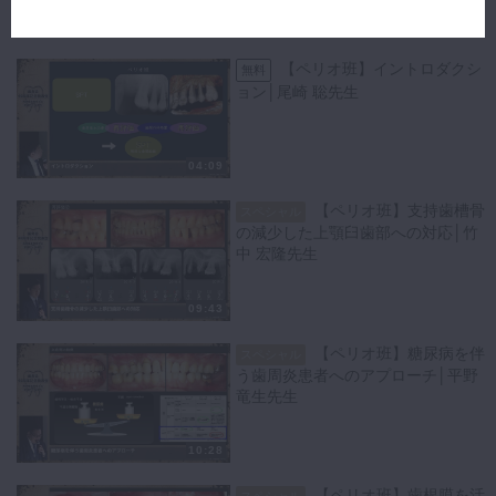
歯考会40周年記念発表会「再評価を考察する～普遍性と多
様性～」
【ペリオ班】イントロダクシ
無料
ョン│尾崎 聡先生
04:09
【ペリオ班】支持歯槽骨
スペシャル
の減少した上顎臼歯部への対応│竹
中 宏隆先生
09:43
【ペリオ班】糖尿病を伴
スペシャル
う歯周炎患者へのアプローチ│平野
竜生先生
10:28
【ペリオ班】歯根膜を活
スペシャル