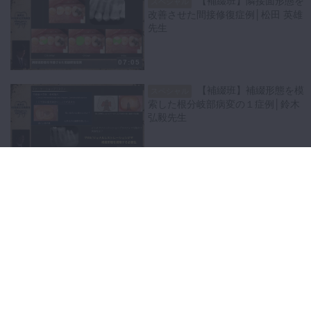
【補綴班】隣接面形態を
スペシャル
改善させた間接修復症例│松田 英雄
先生
07:05
【補綴班】補綴形態を模
スペシャル
索した根分岐部病変の１症例│鈴木
弘毅先生
07:07
【補綴班】欠損補綴にお
スペシャル
ける自家歯牙移植の有用性│廣野 大
司先生
06:23
【補綴班】自家歯牙移植
スペシャル
による欠損改変の経過報告│林 直也
先生