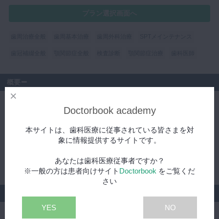
プラン選択画面へ
歯周治療全般
歯周基本治療
歯周外科治療
SPTメインテナンス
歯冠補綴全般
顎関節症全般
検査診断
顎関節症治療
歯科医師
概要
＊2023年6月4日に開催された歯考会40周年記念発表会「再評価を
Doctorbook academy
考察する～普遍性と多様性～」の講演動画です。
本サイトは、歯科医療に従事されている皆さまを対
左右の顎関節症を伴った患者に様々な力の要素を排除しながら、下
象に情報提供するサイトです。
顎位の模索、インプラント治療、矯正治療、補綴治療を行った症例
を提示します。治療後8年経過していますが、その予後を含め 再評
あなたは歯科医療従事者ですか？
価します。
※一般の方は患者向けサイト
Doctorbook
をご覧くだ
さい
シリーズ
YES
NO