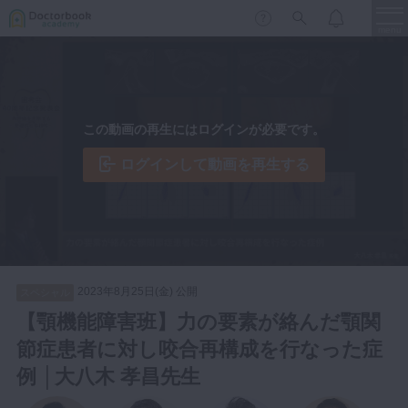
menu
保存修復
新着
新規登録
ログイン
この動画の再生にはログインが必要です。
歯内療法
歯周治療
ログインして動画を再生する
LIVE
特集
DBラーニング
歯冠補綴
審美歯科
有床義歯
臨床知見録
小児歯科
2023年8月25日(金) 公開
スペシャル
歯科矯正
【顎機能障害班】力の要素が絡んだ顎関
口腔外科・歯科麻酔
節症患者に対し咬合再構成を行なった症
LIFE STYLE
コラム
セミナー
インプラント
例 │大八木 孝昌先生
デジタル・歯科技工