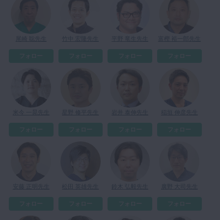
マイクロ・レーザー
予防歯科
尾崎 聡先生
竹中 宏隆先生
平野 竜生先生
富樫 裕一郎先生
咬合機能
フォロー
フォロー
フォロー
フォロー
診査・診断
訪問歯科・高齢者歯科
基礎医学
医院経営・開業
米今 一晃先生
星野 修平先生
岩井 泰伸先生
稲垣 伸彦先生
フォロー
フォロー
フォロー
フォロー
安藤 正明先生
松田 英雄先生
鈴木 弘毅先生
廣野 大司先生
フォロー
フォロー
フォロー
フォロー