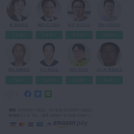
林 直也先生
鎌田 征之先生
鈴木 浩之先生
若松 尚吾先生
フォロー
フォロー
フォロー
フォロー
岡田 祐輔先生
川口 敦先生
熱田 亙先生
大八木 孝昌先生
フォロー
フォロー
フォロー
フォロー
0
価格
19,800円〜(税込) （D+会員 15,840円〜(税込)）
付与ポイント
1% （通常:180pt〜 D+会員:144pt〜）