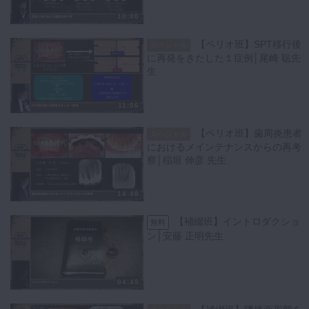
10:00
【ペリオ班】SPT移行後
スペシャル
に再発をきたした１症例│尾崎 聡先
生
11:06
【ペリオ班】歯周炎患者
スペシャル
におけるメインテナンスからの再考
察│稲垣 伸彦 先生
14:48
【補綴班】イントロダクショ
無料
ン│安藤 正明先生
04:45