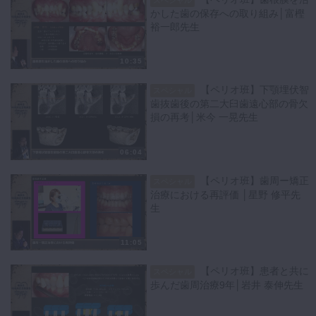
かした歯の保存への取り組み│富樫
裕一郎先生
10:35
【ペリオ班】下顎埋伏智
スペシャル
歯抜歯後の第二大臼歯遠心部の骨欠
損の再考│米今 一晃先生
06:04
【ペリオ班】歯周ー矯正
スペシャル
治療における再評価 │星野 修平先
生
11:05
【ペリオ班】患者と共に
スペシャル
歩んだ歯周治療9年│岩井 泰伸先生