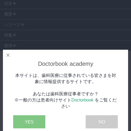
目次
00:35
〜 侵襲性歯頚部歯根吸収について
概要
02:23
〜 症例1 上顎左側犬歯に認められた侵襲性歯頚部歯根吸収
#2では、春日太一先生に侵襲性歯頚部歯根吸収について2症例、症例を
21:44
〜 症例2 下顎左側第二大臼歯に認められた侵襲性歯頚部歯根吸
シリーズ
挙げていただいております。
収
特集
まず1つ目は、上顎左側犬歯に認められた歯頚部歯根吸収です。
提供
患者様は73歳女性で寝ている時に歯茎から血が出て心配になったとい
うことで来院されています。
以前は歯周病治療を繰り替えしていましたが、ある時犬歯から出血がす
Endo Case Discussion NEXT - 若手ドクター×エンド専門
Doctorbook academy
るという訴えがあり、上顎左側犬歯について検査を行ったところ、ポケ
医 症例ディスカッション - 第1回 歯髄保存判断に苦慮した
ットが1か所7㎜で出血がありました。
症例/侵襲性歯頚部歯根吸収(ICR)症例
本サイトは、歯科医療に従事されている皆さまを対
検査、CT撮影などから侵襲性歯頚部歯根吸収のクラスⅡと判断し治療
上顎右側第一大臼歯、歯
スペシャル
象に情報提供するサイトです。
計画を立案しましたが、その治療計画は適切であるか、他にも診断方法
髄保存判断に苦慮した1症例 #1
や修復材料で優位な材料について全5項目を質問されています。
あなたは歯科医療従事者ですか？
※一般の方は患者向けサイト
Doctorbook
をご覧くだ
2つ目は、下顎左側第二大臼歯に認められた侵襲性歯頚部歯根吸収で
37:19
さい
す。
患者様は78歳男性で右下の親知らずが腫れたので抜歯してほしいとい
ICR（Invasive Cervical
スペシャル
うことで来院されました。
YES
NO
Root Resorption）：クラスⅡ侵襲
高血圧と糖尿病の既往があります。
性歯頚部歯根吸収症例 / クラスⅣ侵