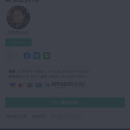
マイクロ・レーザー
予防歯科
咬合機能
吉岡 隆知先生
診査・診断
フォロー
訪問歯科・高齢者歯科
基礎医学
0
医院経営・開業
価格
16,500円〜(税込) （D+会員 13,200円〜(税込)）
付与ポイント
1% （通常:150pt〜 D+会員:120pt〜）
プラン選択画面へ
歯内療法全般
歯科医師
プレゼンテーション