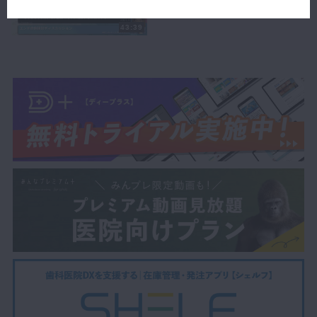
パノラマで親知らずの周囲に透過像を認めました。
襲性歯頚部歯根吸収症例 #2
メンテナンス時に左下の歯茎が腫れてきて膿が出るということでレント
43:39
ゲン写真を撮影したところ左下の第二大臼歯に透過像を認めました。
ポケット診査では頬側中央から遠心にかけてポケットが深く、出血と排
膿を認めました。
CT撮影を行い、初診時に抜歯のために撮っていたＣＴと比較すると吸
収像が急激に大きくなっていました。
以上のことから侵襲性歯頚部歯根吸収クラスⅣと診断しました。
そこで、予防の方法はあったのか、原因として考えられることなど全5
項目を質問されています。
臨床経験が豊富な吉岡先生の質問の回答はとても参考になります。
この動画を見て、臨床に活かしませんか。