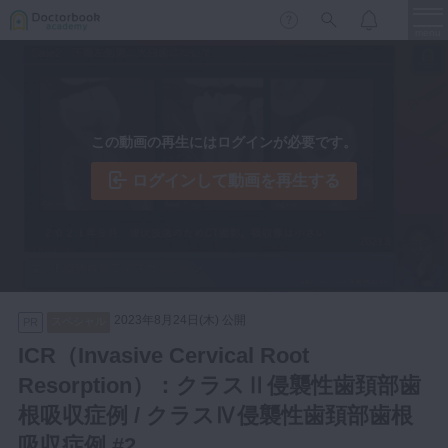
menu
保存修復
新着
新規登録
ログイン
この動画の再生にはログインが必要です。
歯内療法
歯周治療
ログインして動画を再生する
LIVE
特集
DBラーニング
歯冠補綴
審美歯科
有床義歯
臨床知見録
小児歯科
2023年8月24日(木) 公開
スペシャル
PR
歯科矯正
ICR（Invasive Cervical Root
口腔外科・歯科麻酔
Resorption）：クラスⅡ侵襲性歯頚部歯
LIFE STYLE
コラム
セミナー
インプラント
根吸収症例 / クラスⅣ侵襲性歯頚部歯根
デジタル・歯科技工
吸収症例 #2