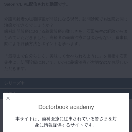
SalonでLIVE配信された動画です。
介護高齢者の咀嚼障害が問題になる現代、訪問診療でも医院と同じ
治療ができるでしょうか？
歯科訪問診療における義歯診療の難しさを、石田先生の経験からま
とめていただきました。高齢者の義歯治療には欠かせない、食事観
察による評価方法とポイントを学べます。
「最期まで自分らしく、美味しく食べられるように」を目指す石田
先生に、訪問診療において、いかに義歯治療が大切なのかお話しい
ただきます。
シリーズ
特集
Doctorbook academy
歯科訪問診療における食支援の重要性〜「噛んで食べる」
義歯治療の効果〜│Denture Cafe 第44回
本サイトは、歯科医療に従事されている皆さまを対
象に情報提供するサイトです。
訪問診療における義歯治
スペシャル