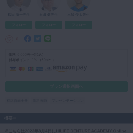
マイクロ・レーザー
松田 謙一先生
石田 健先生
三輪 俊太先生
予防歯科
フォロー
フォロー
フォロー
咬合機能
診査・診断
0
訪問歯科・高齢者歯科
価格
6,600円〜(税込)
基礎医学
付与ポイント
1% （60pt〜）
医院経営・開業
プラン選択画面へ
有床義歯全般
歯科医師
プレゼンテーション
概要
※こちらは2023年8月4日にHILIFE DENTURE ACADEMY Online