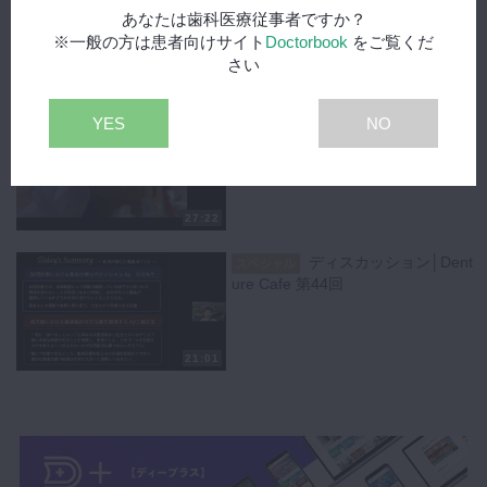
療のポテンシャル│石田 健先生
あなたは歯科医療従事者ですか？
※一般の方は患者向けサイト
Doctorbook
をご覧くだ
さい
26:08
YES
NO
食支援における義歯臨床
スペシャル
の立ち位置を整理する│三輪俊太先
生
27:22
ディスカッション│Dent
スペシャル
ure Cafe 第44回
21:01