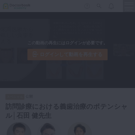
menu
保存修復
新着
新規登録
ログイン
この動画の再生にはログインが必要です。
歯内療法
歯周治療
ログインして動画を再生する
LIVE
特集
DBラーニング
歯冠補綴
審美歯科
有床義歯
臨床知見録
小児歯科
公開
スペシャル
歯科矯正
訪問診療における義歯治療のポテンシャ
口腔外科・歯科麻酔
ル│石田 健先生
LIFE STYLE
コラム
セミナー
インプラント
デジタル・歯科技工