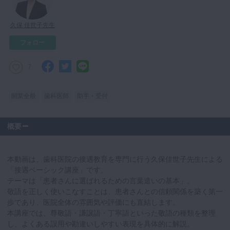
マイクロ・レーザー
久保 佳世子先生
予防歯科
フォロー
咬合機能
診査・診断
7
訪問歯科・高齢者歯科
開業全般
歯科医師
助手・受付
基礎医学
医院経営・開業
概要
本動画は、歯科医院の接遇教育を専門に行う久保佳世子先生による
「接遇ベーシック講座」です。
テーマは「患者さんに選ばれるための言葉遣いの基本」。
敬語を正しく使いこなすことは、患者さんとの信頼関係を築く第一
歩であり、医院全体の雰囲気や評価にも直結します。
本講座では、尊敬語・謙譲語・丁寧語といった敬語の種類を整理
し、よくある誤用や勘違いしやすい表現を具体的に解説。