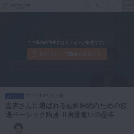
menu
保存修復
新着
新規登録
ログイン
この動画の再生にはログインが必要です。
歯内療法
歯周治療
ログインして動画を再生する
LIVE
特集
DBラーニング
歯冠補綴
審美歯科
有床義歯
臨床知見録
小児歯科
2025年9月8日(月) 公開
プレミアム
歯科矯正
患者さんに選ばれる歯科医院のための接
口腔外科・歯科麻酔
遇ベーシック講座 Ⅱ言葉遣いの基本
LIFE STYLE
コラム
セミナー
インプラント
デジタル・歯科技工