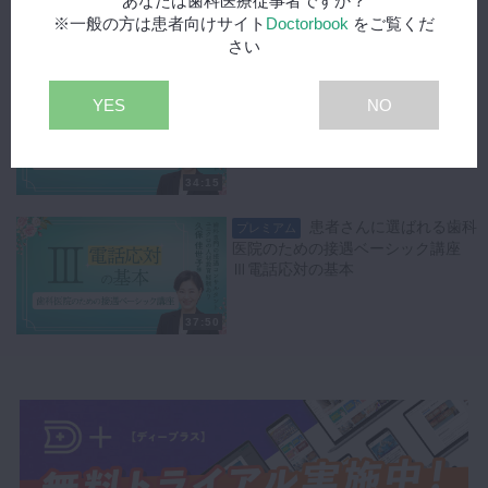
あなたは歯科医療従事者ですか？
※一般の方は患者向けサイト
Doctorbook
をご覧くだ
37:44
さい
患者さんに選ばれる歯科
プレミアム
YES
NO
医院のための接遇ベーシック講座
Ⅱ言葉遣いの基本
34:15
患者さんに選ばれる歯科
プレミアム
医院のための接遇ベーシック講座
Ⅲ電話応対の基本
37:50