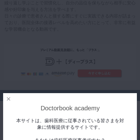
繰り返し学ぶことで習慣化し、自分の品位を保ちながら相手に安心
感や好印象を与える方法を学べます。
日々の診療で患者さんと接する際にすぐに実践できる内容が詰まっ
ており、医院全体の接遇レベルを高めたい方にとって、非常に有益
な学習機会となる動画です。
シリーズ
Doctorbook academy
患者さんに選ばれる歯科医院のための接遇ベーシック講座
本サイトは、歯科医療に従事されている皆さまを対
患者さんに選ばれる歯科医院
無料
象に情報提供するサイトです。
のための接遇ベーシック講座 Ⅰ 接
遇＆マナーの基本